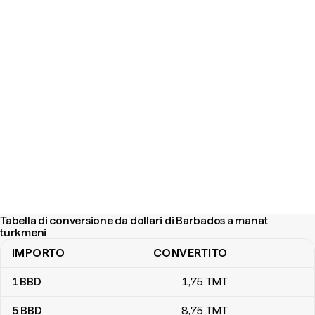
Tabella di conversione da dollari di Barbados a manat
turkmeni
IMPORTO
CONVERTITO
Tabella di conversione da dollari di Barbados a manat turkmeni
1
BBD
1
,75
TMT
5
BBD
8
,75
TMT