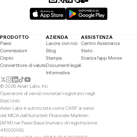
PRODOTTO
AZIENDA
ASSISTENZA
Paesi
Lavora con noi
Centro Assistenza
Commissioni
Blog
Stato
Cripto
Stampa
Scarica l'app Morse
Convertitore di valute
Documenti legali
Informativa
© 2026 Avian Labs, Inc
Operatore di servizi monetari registrato negli
Stati Uniti
Avian Labs è autorizzata come CASP ai sensi
del MiCA dall'Autoriteit Financiële Markten
(AFM) nei Paesi Bassi (numero di registrazione
41000005).