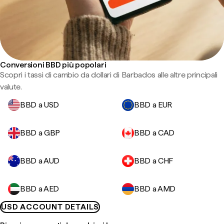
Conversioni BBD più popolari
Scopri i tassi di cambio da dollari di Barbados alle altre principali
valute.
BBD a USD
BBD a EUR
BBD a GBP
BBD a CAD
BBD a AUD
BBD a CHF
BBD a AED
BBD a AMD
USD ACCOUNT DETAILS