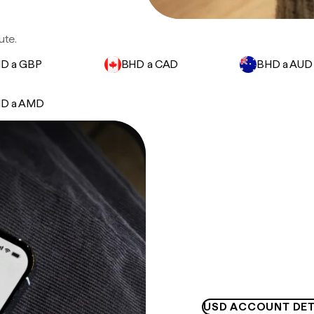
ute.
D a GBP
BHD a CAD
BHD a AUD
D a AMD
USD ACCOUNT DET