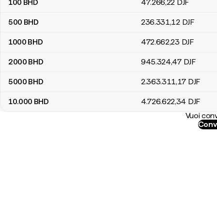
100
BHD
47.266
,22
DJF
500
BHD
236.331
,12
DJF
1000
BHD
472.662
,23
DJF
2000
BHD
945.324
,47
DJF
5000
BHD
2.363.311
,17
DJF
10.000
BHD
4.726.622
,34
DJF
Vuoi conv
Conve