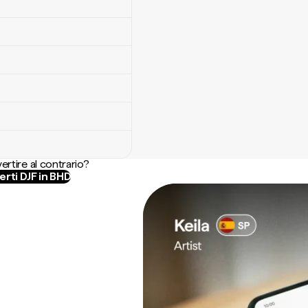
ertire al contrario?
rti DJF in BHD