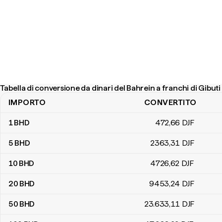
Tabella di conversione da dinari del Bahrein a franchi di Gibuti
IMPORTO
CONVERTITO
Tabella di conversione da dinari del Bahrein a franchi di Gibuti
1
BHD
472
,66
DJF
5
BHD
2363
,31
DJF
10
BHD
4726
,62
DJF
20
BHD
9453
,24
DJF
50
BHD
23.633
,11
DJF