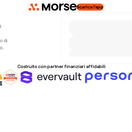
Scarica l'app
8
o di
o,
Costruito con partner finanziari affidabili