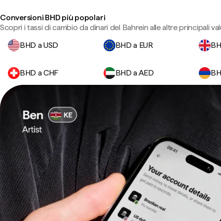
Conversioni BHD più popolari
Scopri i tassi di cambio da dinari del Bahrein alle altre principali val
BHD a USD
BHD a EUR
BH
BHD a CHF
BHD a AED
BH