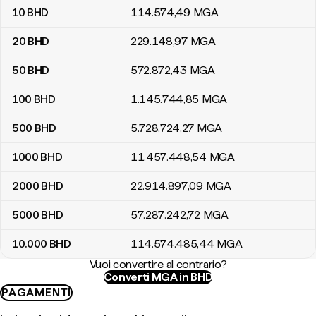
10
BHD
114.574
,49
MGA
20
BHD
229.148
,97
MGA
50
BHD
572.872
,43
MGA
100
BHD
1.145.744
,85
MGA
500
BHD
5.728.724
,27
MGA
1000
BHD
11.457.448
,54
MGA
2000
BHD
22.914.897
,09
MGA
5000
BHD
57.287.242
,72
MGA
10.000
BHD
114.574.485
,44
MGA
Vuoi convertire al contrario?
Converti MGA in BHD
PAGAMENTI