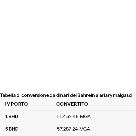
Tabella di conversione da dinari del Bahrein a ariary malgasci
IMPORTO
CONVERTITO
Tabella di conversione da dinari del Bahrein a ariary malgasci
1
BHD
11.457
,45
MGA
5
BHD
57.287
,24
MGA