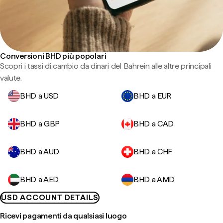
Conversioni BHD più popolari
Scopri i tassi di cambio da dinari del Bahrein alle altre principali
valute.
BHD a USD
BHD a EUR
BHD a GBP
BHD a CAD
BHD a AUD
BHD a CHF
BHD a AED
BHD a AMD
USD ACCOUNT DETAILS
Ricevi pagamenti da qualsiasi luogo