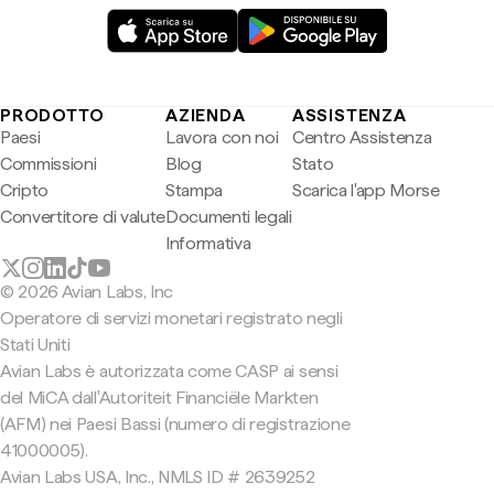
PRODOTTO
AZIENDA
ASSISTENZA
Paesi
Lavora con noi
Centro Assistenza
Commissioni
Blog
Stato
Cripto
Stampa
Scarica l'app Morse
Convertitore di valute
Documenti legali
Informativa
© 2026 Avian Labs, Inc
Operatore di servizi monetari registrato negli
Stati Uniti
Avian Labs è autorizzata come CASP ai sensi
del MiCA dall'Autoriteit Financiële Markten
(AFM) nei Paesi Bassi (numero di registrazione
41000005).
Avian Labs USA, Inc., NMLS ID # 2639252