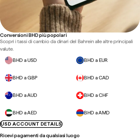
Conversioni BHD più popolari
Scopri i tassi di cambio da dinari del Bahrein alle altre principali
valute.
BHD a USD
BHD a EUR
BHD a GBP
BHD a CAD
BHD a AUD
BHD a CHF
BHD a AED
BHD a AMD
USD ACCOUNT DETAILS
Ricevi pagamenti da qualsiasi luogo