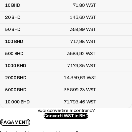
10
BHD
71
,80
WST
20
BHD
143
,60
WST
50
BHD
358
,99
WST
100
BHD
717
,98
WST
500
BHD
3589
,92
WST
1000
BHD
7179
,85
WST
2000
BHD
14.359
,69
WST
5000
BHD
35.899
,23
WST
10.000
BHD
71.798
,46
WST
Vuoi convertire al contrario?
Converti WST in BHD
PAGAMENTI