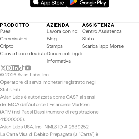
PRODOTTO
AZIENDA
ASSISTENZA
Paesi
Lavora con noi
Centro Assistenza
Commissioni
Blog
Stato
Cripto
Stampa
Scarica l'app Morse
Convertitore di valute
Documenti legali
Informativa
© 2026 Avian Labs, Inc
Operatore di servizi monetari registrato negli
Stati Uniti
Avian Labs è autorizzata come CASP ai sensi
del MiCA dall'Autoriteit Financiële Markten
(AFM) nei Paesi Bassi (numero di registrazione
41000005).
Avian Labs USA, Inc., NMLS ID # 2639252
La Carta Visa di Debito Prepagata (la "Carta") è