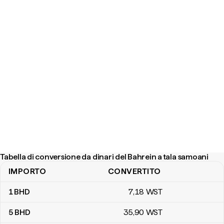
Tabella di conversione da dinari del Bahrein a tala samoani
IMPORTO
CONVERTITO
Tabella di conversione da dinari del Bahrein a tala samoani
1
BHD
7
,18
WST
5
BHD
35
,90
WST