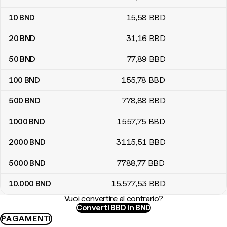
10
BND
15
,58
BBD
20
BND
31
,16
BBD
50
BND
77
,89
BBD
100
BND
155
,78
BBD
500
BND
778
,88
BBD
1000
BND
1557
,75
BBD
2000
BND
3115
,51
BBD
5000
BND
7788
,77
BBD
10.000
BND
15.577
,53
BBD
Vuoi convertire al contrario?
Converti BBD in BND
PAGAMENTI