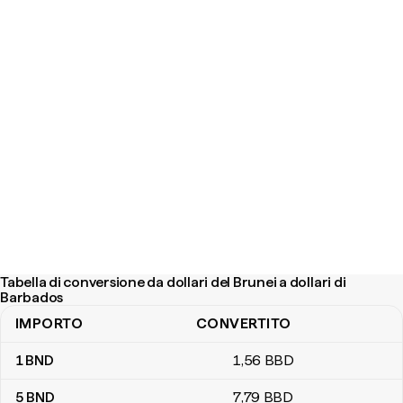
Tabella di conversione da dollari del Brunei a dollari di
Barbados
IMPORTO
CONVERTITO
Tabella di conversione da dollari del Brunei a dollari di Barbados
1
BND
1
,56
BBD
5
BND
7
,79
BBD