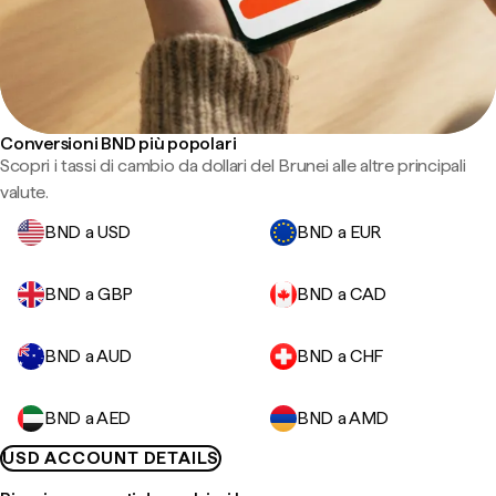
Conversioni BND più popolari
Scopri i tassi di cambio da dollari del Brunei alle altre principali
valute.
BND a USD
BND a EUR
BND a GBP
BND a CAD
BND a AUD
BND a CHF
BND a AED
BND a AMD
USD ACCOUNT DETAILS