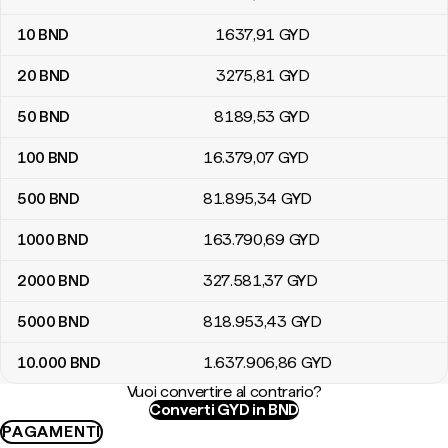
10
BND
1637
,91
GYD
20
BND
3275
,81
GYD
50
BND
8189
,53
GYD
100
BND
16.379
,07
GYD
500
BND
81.895
,34
GYD
1000
BND
163.790
,69
GYD
2000
BND
327.581
,37
GYD
5000
BND
818.953
,43
GYD
10.000
BND
1.637.906
,86
GYD
Vuoi convertire al contrario?
Converti GYD in BND
PAGAMENTI