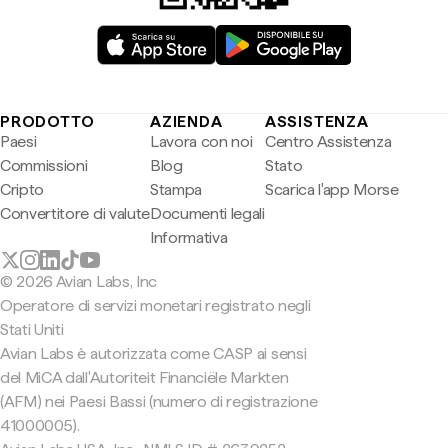
PRODOTTO
AZIENDA
ASSISTENZA
Paesi
Lavora con noi
Centro Assistenza
Commissioni
Blog
Stato
Cripto
Stampa
Scarica l'app Morse
Convertitore di valute
Documenti legali
Informativa
© 2026 Avian Labs, Inc
Operatore di servizi monetari registrato negli
Stati Uniti
Avian Labs è autorizzata come CASP ai sensi
del MiCA dall'Autoriteit Financiële Markten
(AFM) nei Paesi Bassi (numero di registrazione
41000005).