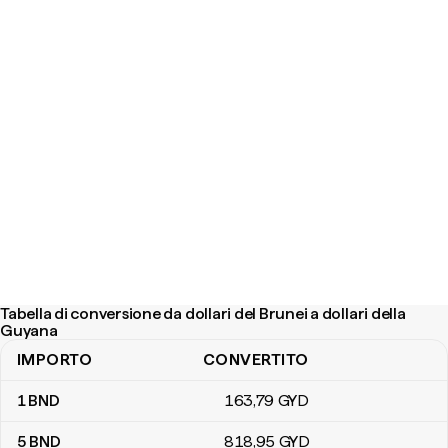
Tabella di conversione da dollari del Brunei a dollari della
Guyana
IMPORTO
CONVERTITO
Tabella di conversione da dollari del Brunei a dollari della Guyana
1
BND
163
,79
GYD
5
BND
818
,95
GYD