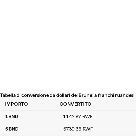
Tabella di conversione da dollari del Brunei a franchi ruandesi
IMPORTO
CONVERTITO
Tabella di conversione da dollari del Brunei a franchi ruandesi
1
BND
1147
,87
RWF
5
BND
5739
,35
RWF