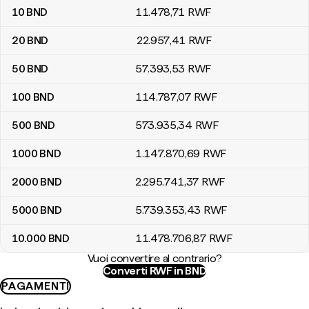
10
BND
11.478
,71
RWF
20
BND
22.957
,41
RWF
50
BND
57.393
,53
RWF
100
BND
114.787
,07
RWF
500
BND
573.935
,34
RWF
1000
BND
1.147.870
,69
RWF
2000
BND
2.295.741
,37
RWF
5000
BND
5.739.353
,43
RWF
10.000
BND
11.478.706
,87
RWF
Vuoi convertire al contrario?
Converti RWF in BND
PAGAMENTI