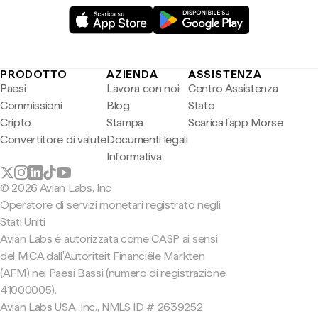
PRODOTTO
AZIENDA
ASSISTENZA
Paesi
Lavora con noi
Centro Assistenza
Commissioni
Blog
Stato
Cripto
Stampa
Scarica l'app Morse
Convertitore di valute
Documenti legali
Informativa
© 2026 Avian Labs, Inc
Operatore di servizi monetari registrato negli
Stati Uniti
Avian Labs è autorizzata come CASP ai sensi
del MiCA dall'Autoriteit Financiële Markten
(AFM) nei Paesi Bassi (numero di registrazione
41000005).
Avian Labs USA, Inc., NMLS ID # 2639252