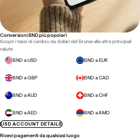
Conversioni BND più popolari
Scopri i tassi di cambio da dollari del Brunei alle altre principali
valute.
BND a USD
BND a EUR
BND a GBP
BND a CAD
BND a AUD
BND a CHF
BND a AED
BND a AMD
USD ACCOUNT DETAILS
Ricevi pagamenti da qualsiasi luogo