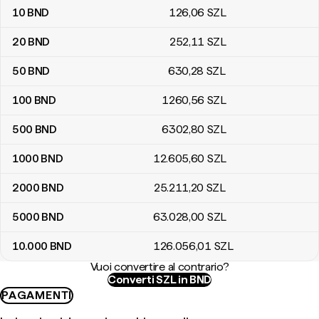
10
BND
126
,06
SZL
20
BND
252
,11
SZL
50
BND
630
,28
SZL
100
BND
1260
,56
SZL
500
BND
6302
,80
SZL
1000
BND
12.605
,60
SZL
2000
BND
25.211
,20
SZL
5000
BND
63.028
,00
SZL
10.000
BND
126.056
,01
SZL
Vuoi convertire al contrario?
Converti SZL in BND
PAGAMENTI