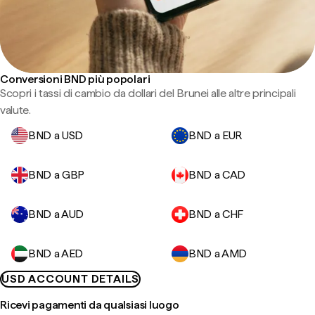
Conversioni BND più popolari
Scopri i tassi di cambio da dollari del Brunei alle altre principali
valute.
BND a USD
BND a EUR
BND a GBP
BND a CAD
BND a AUD
BND a CHF
BND a AED
BND a AMD
USD ACCOUNT DETAILS
Ricevi pagamenti da qualsiasi luogo