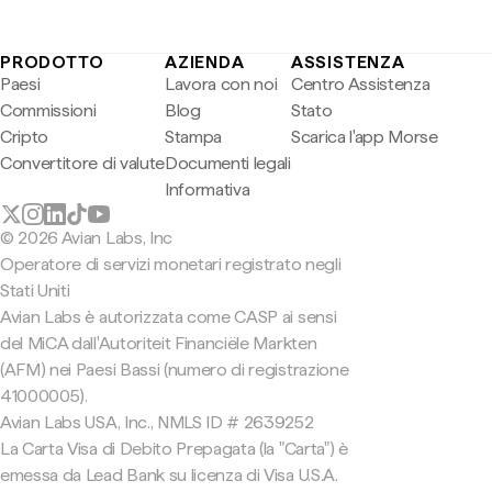
PRODOTTO
AZIENDA
ASSISTENZA
Paesi
Lavora con noi
Centro Assistenza
Commissioni
Blog
Stato
Cripto
Stampa
Scarica l'app Morse
Convertitore di valute
Documenti legali
Informativa
© 2026 Avian Labs, Inc
Operatore di servizi monetari registrato negli
Stati Uniti
Avian Labs è autorizzata come CASP ai sensi
del MiCA dall'Autoriteit Financiële Markten
(AFM) nei Paesi Bassi (numero di registrazione
41000005).
Avian Labs USA, Inc., NMLS ID # 2639252
La Carta Visa di Debito Prepagata (la "Carta") è
emessa da Lead Bank su licenza di Visa U.S.A.