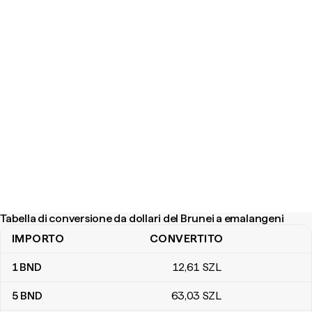
Tabella di conversione da dollari del Brunei a emalangeni
IMPORTO
CONVERTITO
Tabella di conversione da dollari del Brunei a emalangeni
1
BND
12
,61
SZL
5
BND
63
,03
SZL