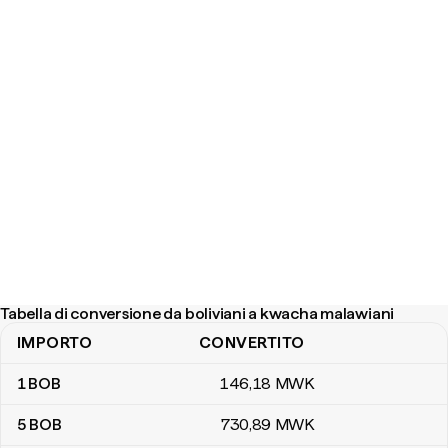
Tabella di conversione da boliviani a kwacha malawiani
IMPORTO
CONVERTITO
Tabella di conversione da boliviani a kwacha malawiani
1
BOB
146
,18
MWK
5
BOB
730
,89
MWK