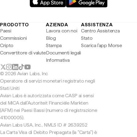
PRODOTTO
AZIENDA
ASSISTENZA
Paesi
Lavora con noi
Centro Assistenza
Commissioni
Blog
Stato
Cripto
Stampa
Scarica l'app Morse
Convertitore di valute
Documenti legali
Informativa
© 2026 Avian Labs, Inc
Operatore di servizi monetari registrato negli
Stati Uniti
Avian Labs è autorizzata come CASP ai sensi
del MiCA dall'Autoriteit Financiële Markten
(AFM) nei Paesi Bassi (numero di registrazione
41000005).
Avian Labs USA, Inc., NMLS ID # 2639252
La Carta Visa di Debito Prepagata (la "Carta") è