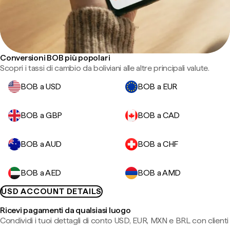
Conversioni BOB più popolari
Scopri i tassi di cambio da boliviani alle altre principali valute.
BOB a USD
BOB a EUR
BOB a GBP
BOB a CAD
BOB a AUD
BOB a CHF
BOB a AED
BOB a AMD
USD ACCOUNT DETAILS
Ricevi pagamenti da qualsiasi luogo
Condividi i tuoi dettagli di conto USD, EUR, MXN e BRL con clienti