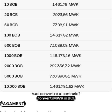
10
BOB
1461
,78
MWK
20
BOB
2923
,56
MWK
50
BOB
7308
,91
MWK
100
BOB
14.617
,82
MWK
500
BOB
73.089
,08
MWK
1000
BOB
146.178
,16
MWK
2000
BOB
292.356
,32
MWK
5000
BOB
730.890
,81
MWK
10.000
BOB
1.461.781
,62
MWK
Vuoi convertire al contrario?
Converti MWK in BOB
PAGAMENTI