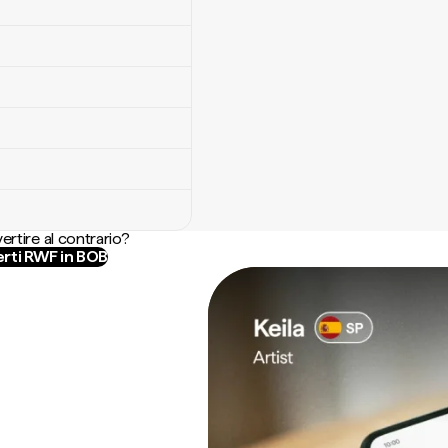
ertire al contrario?
rti RWF in BOB