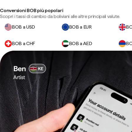
Conversioni BOB più popolari
Scopri i tassi di cambio da boliviani alle altre principali valute.
BOB a USD
BOB a EUR
BO
BOB a CHF
BOB a AED
BO