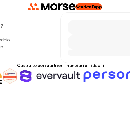
Scarica l'app
 7
ambio
un
Costruito con partner finanziari affidabili