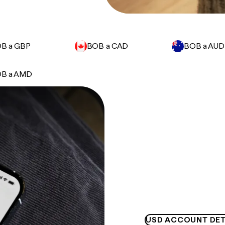
B a GBP
BOB a CAD
BOB a AUD
B a AMD
USD ACCOUNT DET