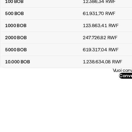
100
BOB
12.386
,34
RWF
500
BOB
61.931
,70
RWF
1000
BOB
123.863
,41
RWF
2000
BOB
247.726
,82
RWF
5000
BOB
619.317
,04
RWF
10.000
BOB
1.238.634
,08
RWF
Vuoi conv
Conve