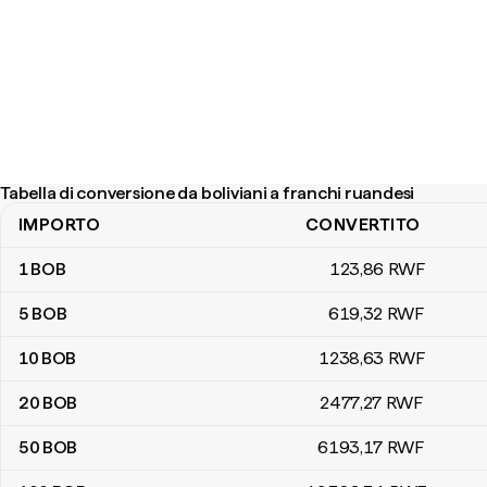
Tabella di conversione da boliviani a franchi ruandesi
IMPORTO
CONVERTITO
Tabella di conversione da boliviani a franchi ruandesi
1
BOB
123
,86
RWF
5
BOB
619
,32
RWF
10
BOB
1238
,63
RWF
20
BOB
2477
,27
RWF
50
BOB
6193
,17
RWF