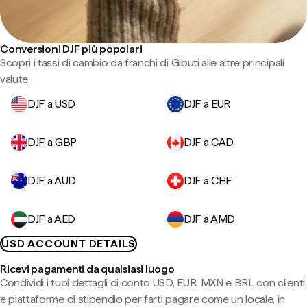
Conversioni DJF più popolari
Scopri i tassi di cambio da franchi di Gibuti alle altre principali
valute.
DJF a USD
DJF a EUR
DJF a GBP
DJF a CAD
DJF a AUD
DJF a CHF
DJF a AED
DJF a AMD
USD ACCOUNT DETAILS
Ricevi pagamenti da qualsiasi luogo
Condividi i tuoi dettagli di conto USD, EUR, MXN e BRL con clienti
e piattaforme di stipendio per farti pagare come un locale, in