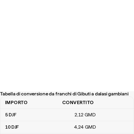
Tabella di conversione da franchi di Gibuti a dalasi gambiani
IMPORTO
CONVERTITO
Tabella di conversione da franchi di Gibuti a dalasi gambiani
5
DJF
2
,12
GMD
10
DJF
4
,24
GMD