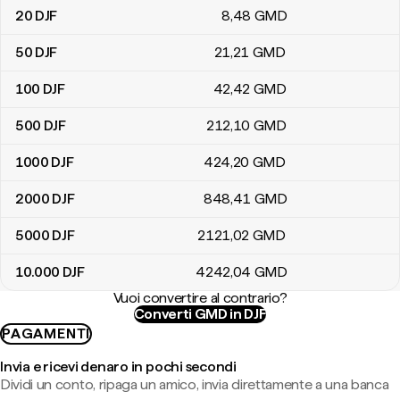
20
DJF
8
,48
GMD
50
DJF
21
,21
GMD
100
DJF
42
,42
GMD
500
DJF
212
,10
GMD
1000
DJF
424
,20
GMD
2000
DJF
848
,41
GMD
5000
DJF
2121
,02
GMD
10.000
DJF
4242
,04
GMD
Vuoi convertire al contrario?
Converti GMD in DJF
PAGAMENTI
Invia e ricevi denaro in pochi secondi
Dividi un conto, ripaga un amico, invia direttamente a una banca