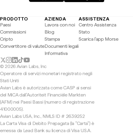
PRODOTTO
AZIENDA
ASSISTENZA
Paesi
Lavora con noi
Centro Assistenza
Commissioni
Blog
Stato
Cripto
Stampa
Scarica l'app Morse
Convertitore di valute
Documenti legali
Informativa
© 2026 Avian Labs, Inc
Operatore di servizi monetari registrato negli
Stati Uniti
Avian Labs è autorizzata come CASP ai sensi
del MiCA dall'Autoriteit Financiële Markten
(AFM) nei Paesi Bassi (numero di registrazione
41000005).
Avian Labs USA, Inc., NMLS ID # 2639252
La Carta Visa di Debito Prepagata (la "Carta") è
emessa da Lead Bank su licenza di Visa U.S.A.