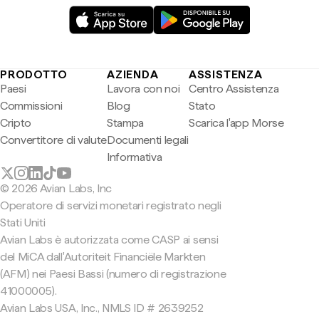
PRODOTTO
AZIENDA
ASSISTENZA
Paesi
Lavora con noi
Centro Assistenza
Commissioni
Blog
Stato
Cripto
Stampa
Scarica l'app Morse
Convertitore di valute
Documenti legali
Informativa
© 2026 Avian Labs, Inc
Operatore di servizi monetari registrato negli
Stati Uniti
Avian Labs è autorizzata come CASP ai sensi
del MiCA dall'Autoriteit Financiële Markten
(AFM) nei Paesi Bassi (numero di registrazione
41000005).
Avian Labs USA, Inc., NMLS ID # 2639252