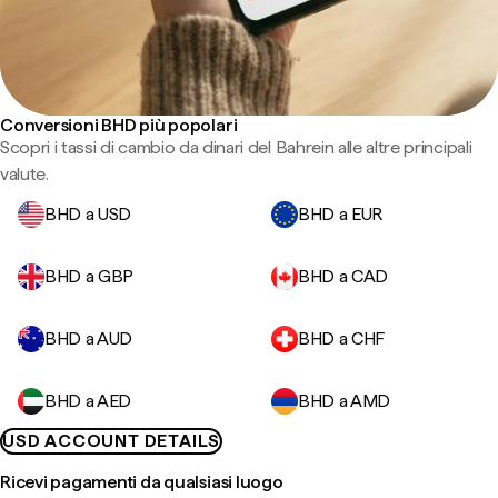
Conversioni BHD più popolari
Scopri i tassi di cambio da dinari del Bahrein alle altre principali
valute.
BHD a USD
BHD a EUR
BHD a GBP
BHD a CAD
BHD a AUD
BHD a CHF
BHD a AED
BHD a AMD
USD ACCOUNT DETAILS
Ricevi pagamenti da qualsiasi luogo