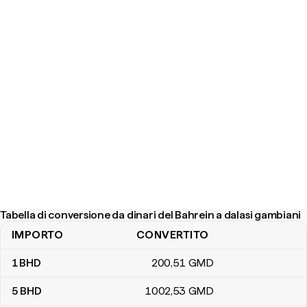
Tabella di conversione da dinari del Bahrein a dalasi gambiani
IMPORTO
CONVERTITO
Tabella di conversione da dinari del Bahrein a dalasi gambiani
1
BHD
200
,51
GMD
5
BHD
1002
,53
GMD