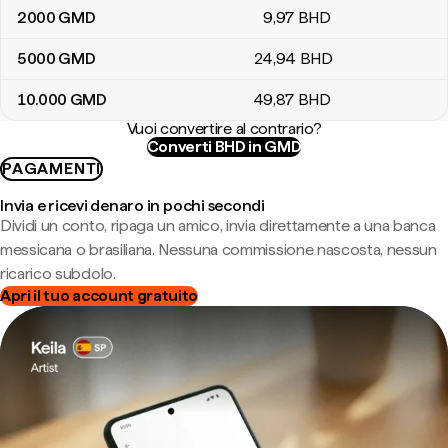
2000
GMD
9
,97
BHD
5000
GMD
24
,94
BHD
10.000
GMD
49
,87
BHD
Vuoi convertire al contrario?
Converti BHD in GMD
PAGAMENTI
Invia e ricevi denaro in pochi secondi
Dividi un conto, ripaga un amico, invia direttamente a una banca
messicana o brasiliana. Nessuna commissione nascosta, nessun
ricarico subdolo.
Apri il tuo account gratuito