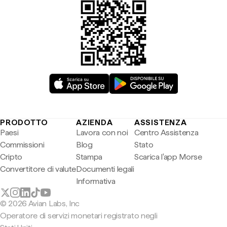
PRODOTTO
AZIENDA
ASSISTENZA
Paesi
Lavora con noi
Centro Assistenza
Commissioni
Blog
Stato
Cripto
Stampa
Scarica l'app Morse
Convertitore di valute
Documenti legali
Informativa
© 2026 Avian Labs, Inc
Operatore di servizi monetari registrato negli