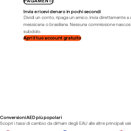
PAGAMENTI
Invia e ricevi denaro in pochi secondi
Dividi un conto, ripaga un amico, invia direttamente a
messicana o brasiliana. Nessuna commissione nascost
subdolo.
Apri il tuo account gratuito
Conversioni AED più popolari
Scopri i tassi di cambio da dirham degli EAU alle altre principali val