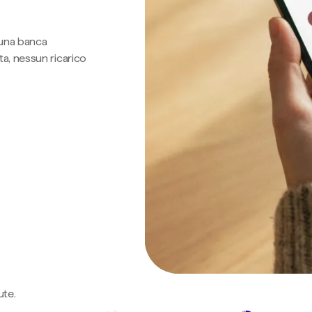
 una banca
a, nessun ricarico
ute.