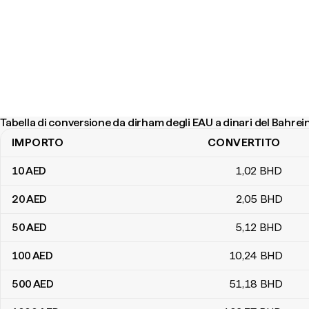
Tabella di conversione da dirham degli EAU a dinari del Bahrei
IMPORTO
CONVERTITO
Tabella di conversione da dirham degli EAU a dinari del Bahrein
10
AED
1
,02
BHD
20
AED
2
,05
BHD
50
AED
5
,12
BHD
100
AED
10
,24
BHD
500
AED
51
,18
BHD