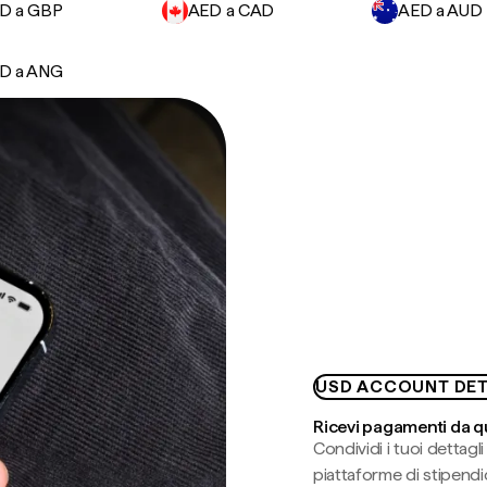
D a GBP
AED a CAD
AED a AUD
D a ANG
USD ACCOUNT DET
Ricevi pagamenti da q
Condividi i tuoi dettag
piattaforme di stipendio