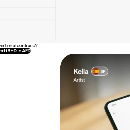
ertire al contrario?
rti BHD in AED