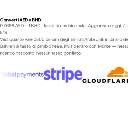
Converti AED a BHD
9,7686 AED ≈ 1 BHD · Tasso di cambio reale
·
Aggiornato oggi, 7 
5:19
Vedi quanto vale 3500 dirham degli Emirati Arabi Uniti in dinaro de
Bahrein al tasso di cambio reale. Invia denaro con Morse — ness
ricarico nascosto, nessun tasso gonfiato.