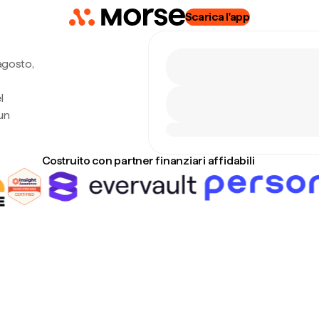
Scarica l'app
agosto,
l
un
Costruito con partner finanziari affidabili