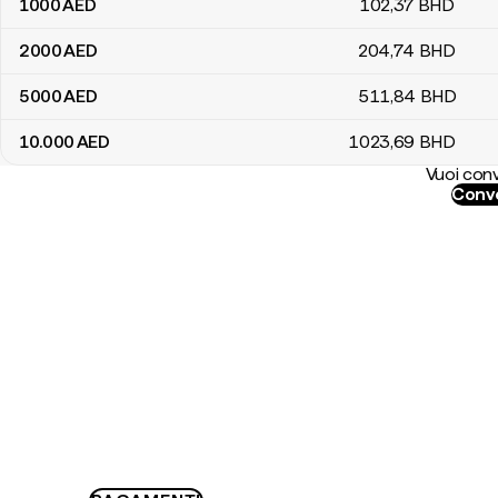
1000
AED
102
,37
BHD
2000
AED
204
,74
BHD
5000
AED
511
,84
BHD
10.000
AED
1023
,69
BHD
Vuoi conv
Conve