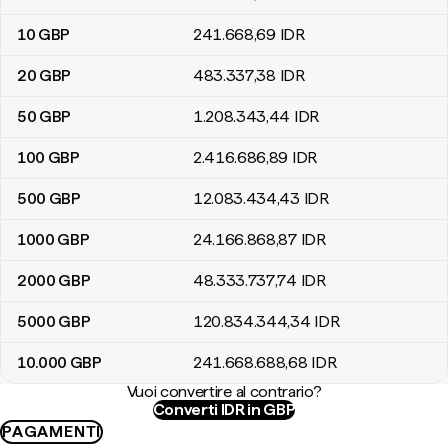
10
GBP
241.668
,69
IDR
20
GBP
483.337
,38
IDR
50
GBP
1.208.343
,44
IDR
100
GBP
2.416.686
,89
IDR
500
GBP
12.083.434
,43
IDR
1000
GBP
24.166.868
,87
IDR
2000
GBP
48.333.737
,74
IDR
5000
GBP
120.834.344
,34
IDR
10.000
GBP
241.668.688
,68
IDR
Vuoi convertire al contrario?
Converti IDR in GBP
PAGAMENTI