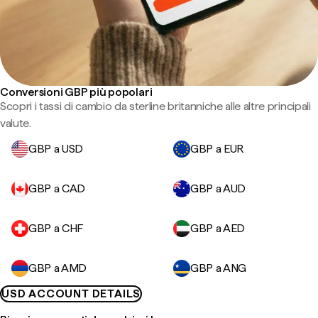
Conversioni GBP più popolari
Scopri i tassi di cambio da sterline britanniche alle altre principali
valute.
GBP a USD
GBP a EUR
GBP a CAD
GBP a AUD
GBP a CHF
GBP a AED
GBP a AMD
GBP a ANG
USD ACCOUNT DETAILS