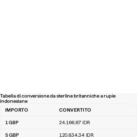
Tabella di conversione da sterline britanniche a rupie
indonesiane
IMPORTO
CONVERTITO
Tabella di conversione da sterline britanniche a rupie indonesiane
1
GBP
24.166
,87
IDR
5
GBP
120.834
,34
IDR