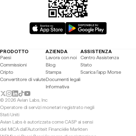
PRODOTTO
AZIENDA
ASSISTENZA
Paesi
Lavora con noi
Centro Assistenza
Commissioni
Blog
Stato
Cripto
Stampa
Scarica l'app Morse
Convertitore di valute
Documenti legali
Informativa
© 2026 Avian Labs, Inc
Operatore di servizi monetari registrato negli
Stati Uniti
Avian Labs è autorizzata come CASP ai sensi
del MiCA dall'Autoriteit Financiële Markten