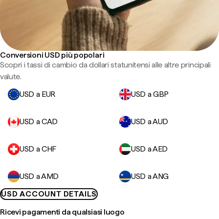
Conversioni USD più popolari
Scopri i tassi di cambio da dollari statunitensi alle altre principali
valute.
USD a EUR
USD a GBP
USD a CAD
USD a AUD
USD a CHF
USD a AED
USD a AMD
USD a ANG
USD ACCOUNT DETAILS
Ricevi pagamenti da qualsiasi luogo