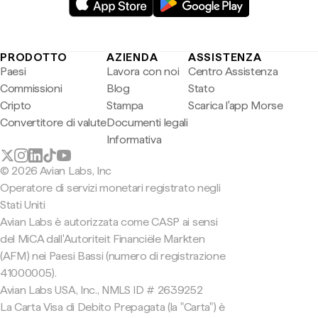
PRODOTTO
AZIENDA
ASSISTENZA
Paesi
Lavora con noi
Centro Assistenza
Commissioni
Blog
Stato
Cripto
Stampa
Scarica l'app Morse
Convertitore di valute
Documenti legali
Informativa
© 2026 Avian Labs, Inc
Operatore di servizi monetari registrato negli
Stati Uniti
Avian Labs è autorizzata come CASP ai sensi
del MiCA dall'Autoriteit Financiële Markten
(AFM) nei Paesi Bassi (numero di registrazione
41000005).
Avian Labs USA, Inc., NMLS ID # 2639252
La Carta Visa di Debito Prepagata (la "Carta") è