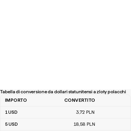
Tabella di conversione da dollari statunitensi a zloty polacchi
IMPORTO
CONVERTITO
Tabella di conversione da dollari statunitensi a zloty polacchi
1
USD
3
,72
PLN
5
USD
18
,58
PLN