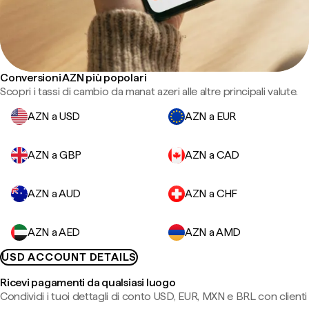
Conversioni AZN più popolari
Scopri i tassi di cambio da manat azeri alle altre principali valute.
AZN a USD
AZN a EUR
AZN a GBP
AZN a CAD
AZN a AUD
AZN a CHF
AZN a AED
AZN a AMD
USD ACCOUNT DETAILS
Ricevi pagamenti da qualsiasi luogo
Condividi i tuoi dettagli di conto USD, EUR, MXN e BRL con clienti