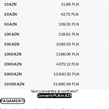
10
AZN
21
,86
PLN
20
AZN
43
,72
PLN
50
AZN
109
,30
PLN
100
AZN
218
,61
PLN
500
AZN
1093
,03
PLN
1000
AZN
2186
,06
PLN
2000
AZN
4372
,12
PLN
5000
AZN
10.930
,30
PLN
10.000
AZN
21.860
,59
PLN
Vuoi convertire al contrario?
Converti PLN in AZN
PAGAMENTI