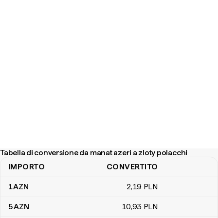
Tabella di conversione da manat azeri a zloty polacchi
IMPORTO
CONVERTITO
Tabella di conversione da manat azeri a zloty polacchi
1
AZN
2
,19
PLN
5
AZN
10
,93
PLN