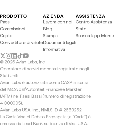
PRODOTTO
AZIENDA
ASSISTENZA
Paesi
Lavora con noi
Centro Assistenza
Commissioni
Blog
Stato
Cripto
Stampa
Scarica l'app Morse
Convertitore di valute
Documenti legali
Informativa
© 2026 Avian Labs, Inc
Operatore di servizi monetari registrato negli
Stati Uniti
Avian Labs è autorizzata come CASP ai sensi
del MiCA dall'Autoriteit Financiële Markten
(AFM) nei Paesi Bassi (numero di registrazione
41000005).
Avian Labs USA, Inc., NMLS ID # 2639252
La Carta Visa di Debito Prepagata (la "Carta") è
emessa da Lead Bank su licenza di Visa U.S.A.