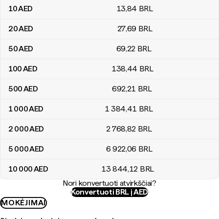
10
AED
13
,84
BRL
20
AED
27
,69
BRL
50
AED
69
,22
BRL
100
AED
138
,44
BRL
500
AED
692
,21
BRL
1 000
AED
1 384
,41
BRL
2 000
AED
2 768
,82
BRL
5 000
AED
6 922
,06
BRL
10 000
AED
13 844
,12
BRL
Nori konvertuoti atvirkščiai?
Konvertuoti BRL į AED
MOKĖJIMAI