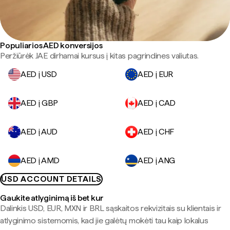
Populiarios AED konversijos
Peržiūrėk JAE dirhamai kursus į kitas pagrindines valiutas.
AED į USD
AED į EUR
AED į GBP
AED į CAD
AED į AUD
AED į CHF
AED į AMD
AED į ANG
USD ACCOUNT DETAILS
Gaukite atlyginimą iš bet kur
Dalinkis USD, EUR, MXN ir BRL sąskaitos rekvizitais su klientais ir
atlyginimo sistemomis, kad jie galėtų mokėti tau kaip lokalus