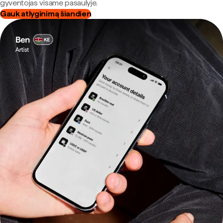
gyventojas visame pasaulyje.
Gauk atlyginimą šiandien