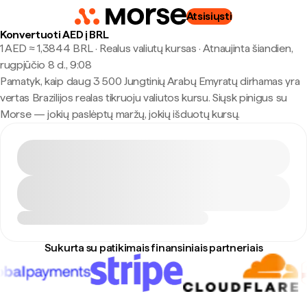
Atsisiųsti
Konvertuoti AED į BRL
1 AED ≈ 1,3844 BRL · Realus valiutų kursas
·
Atnaujinta šiandien,
rugpjūčio 8 d., 9:08
Pamatyk, kaip daug 3 500 Jungtinių Arabų Emyratų dirhamas yra
vertas Brazilijos realas tikruoju valiutos kursu. Siųsk pinigus su
Morse — jokių paslėptų maržų, jokių išduotų kursų.
Sukurta su patikimais finansiniais partneriais