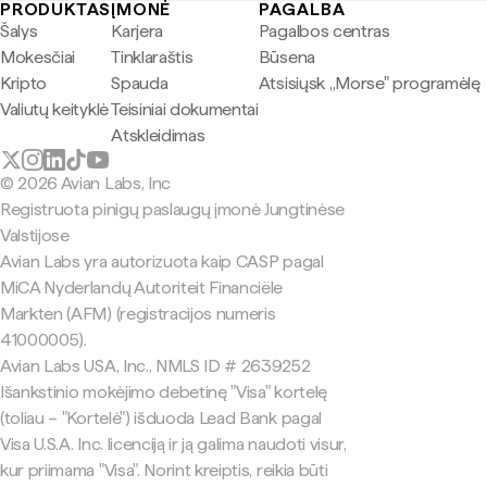
PRODUKTAS
ĮMONĖ
PAGALBA
Šalys
Karjera
Pagalbos centras
Mokesčiai
Tinklaraštis
Būsena
Kripto
Spauda
Atsisiųsk „Morse" programėlę
Valiutų keityklė
Teisiniai dokumentai
Atskleidimas
© 2026 Avian Labs, Inc
Registruota pinigų paslaugų įmonė Jungtinėse
Valstijose
Avian Labs yra autorizuota kaip CASP pagal
MiCA Nyderlandų Autoriteit Financiële
Markten (AFM) (registracijos numeris
41000005).
Avian Labs USA, Inc., NMLS ID # 2639252
Išankstinio mokėjimo debetinę "Visa" kortelę
(toliau – "Kortelė") išduoda Lead Bank pagal
Visa U.S.A. Inc. licenciją ir ją galima naudoti visur,
kur priimama "Visa". Norint kreiptis, reikia būti