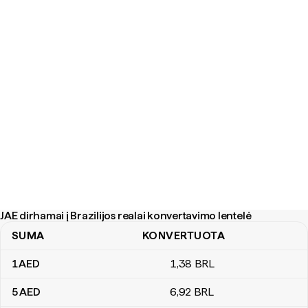
JAE dirhamai į Brazilijos realai konvertavimo lentelė
SUMA
KONVERTUOTA
JAE dirhamai į Brazilijos realai konvertavimo lentelė
1
AED
1
,38
BRL
5
AED
6
,92
BRL