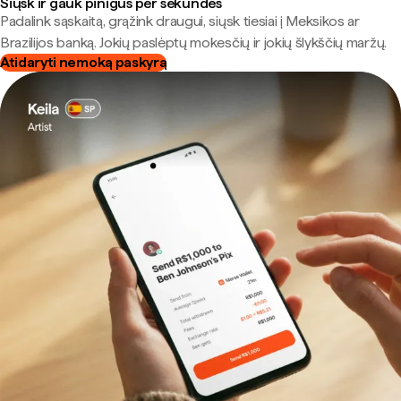
Siųsk ir gauk pinigus per sekundes
Padalink sąskaitą, grąžink draugui, siųsk tiesiai į Meksikos ar
Brazilijos banką. Jokių paslėptų mokesčių ir jokių šlykščių maržų.
Atidaryti nemoką paskyrą