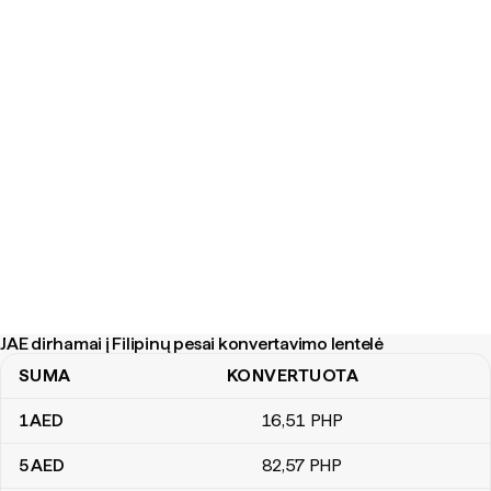
JAE dirhamai į Filipinų pesai konvertavimo lentelė
SUMA
KONVERTUOTA
JAE dirhamai į Filipinų pesai konvertavimo lentelė
1
AED
16
,51
PHP
5
AED
82
,57
PHP