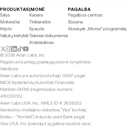
PRODUKTAS
ĮMONĖ
PAGALBA
Šalys
Karjera
Pagalbos centras
Mokesčiai
Tinklaraštis
Būsena
Kripto
Spauda
Atsisiųsk „Morse" programėlę
Valiutų keityklė
Teisiniai dokumentai
Atskleidimas
© 2026 Avian Labs, Inc
Registruota pinigų paslaugų įmonė Jungtinėse
Valstijose
Avian Labs yra autorizuota kaip CASP pagal
MiCA Nyderlandų Autoriteit Financiële
Markten (AFM) (registracijos numeris
41000005).
Avian Labs USA, Inc., NMLS ID # 2639252
Išankstinio mokėjimo debetinę "Visa" kortelę
(toliau – "Kortelė") išduoda Lead Bank pagal
Visa U.S.A. Inc. licenciją ir ją galima naudoti visur,