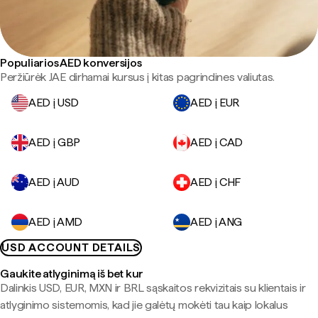
Populiarios AED konversijos
Peržiūrėk JAE dirhamai kursus į kitas pagrindines valiutas.
AED į USD
AED į EUR
AED į GBP
AED į CAD
AED į AUD
AED į CHF
AED į AMD
AED į ANG
USD ACCOUNT DETAILS
Gaukite atlyginimą iš bet kur
Dalinkis USD, EUR, MXN ir BRL sąskaitos rekvizitais su klientais ir
atlyginimo sistemomis, kad jie galėtų mokėti tau kaip lokalus