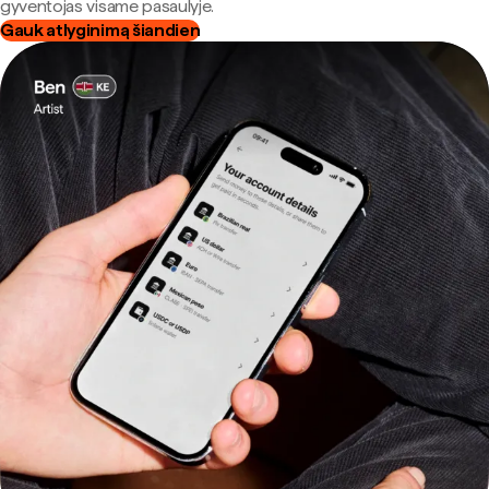
gyventojas visame pasaulyje.
Gauk atlyginimą šiandien