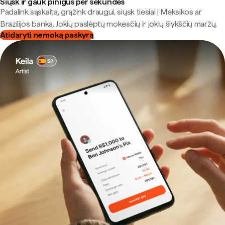
Siųsk ir gauk pinigus per sekundes
Padalink sąskaitą, grąžink draugui, siųsk tiesiai į Meksikos ar
Brazilijos banką. Jokių paslėptų mokesčių ir jokių šlykščių maržų.
Atidaryti nemoką paskyrą