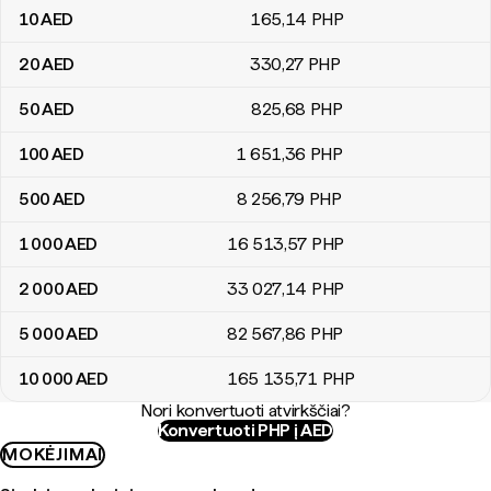
10
AED
165
,14
PHP
20
AED
330
,27
PHP
50
AED
825
,68
PHP
100
AED
1 651
,36
PHP
500
AED
8 256
,79
PHP
1 000
AED
16 513
,57
PHP
2 000
AED
33 027
,14
PHP
5 000
AED
82 567
,86
PHP
10 000
AED
165 135
,71
PHP
Nori konvertuoti atvirkščiai?
Konvertuoti PHP į AED
MOKĖJIMAI