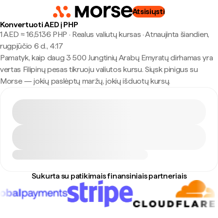
Atsisiųsti
Konvertuoti AED į PHP
1 AED ≈ 16,5136 PHP · Realus valiutų kursas
·
Atnaujinta šiandien,
rugpjūčio 6 d., 4:17
Pamatyk, kaip daug 3 500 Jungtinių Arabų Emyratų dirhamas yra
vertas Filipinų pesas tikruoju valiutos kursu. Siųsk pinigus su
Morse — jokių paslėptų maržų, jokių išduotų kursų.
Sukurta su patikimais finansiniais partneriais