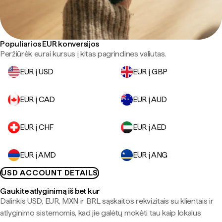
Populiarios EUR konversijos
Peržiūrėk eurai kursus į kitas pagrindines valiutas.
EUR į USD
EUR į GBP
EUR į CAD
EUR į AUD
EUR į CHF
EUR į AED
EUR į AMD
EUR į ANG
USD ACCOUNT DETAILS
Gaukite atlyginimą iš bet kur
Dalinkis USD, EUR, MXN ir BRL sąskaitos rekvizitais su klientais ir
atlyginimo sistemomis, kad jie galėtų mokėti tau kaip lokalus