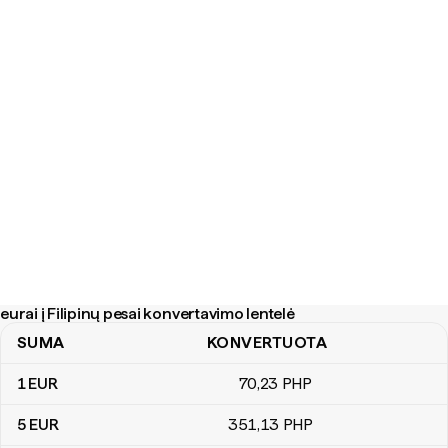
eurai į Filipinų pesai konvertavimo lentelė
SUMA
KONVERTUOTA
eurai į Filipinų pesai konvertavimo lentelė
1
EUR
70
,23
PHP
5
EUR
351
,13
PHP