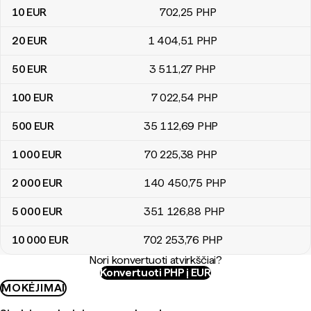
10
EUR
702
,25
PHP
20
EUR
1 404
,51
PHP
50
EUR
3 511
,27
PHP
100
EUR
7 022
,54
PHP
500
EUR
35 112
,69
PHP
1 000
EUR
70 225
,38
PHP
2 000
EUR
140 450
,75
PHP
5 000
EUR
351 126
,88
PHP
10 000
EUR
702 253
,76
PHP
Nori konvertuoti atvirkščiai?
Konvertuoti PHP į EUR
MOKĖJIMAI