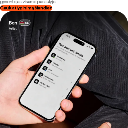
gyventojas visame pasaulyje.
Gauk atlyginimą šiandien