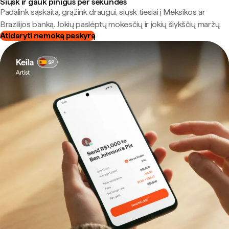
Siųsk ir gauk pinigus per sekundes
Padalink sąskaitą, grąžink draugui, siųsk tiesiai į Meksikos ar
Brazilijos banką. Jokių paslėptų mokesčių ir jokių šlykščių maržų.
Atidaryti nemoką paskyrą