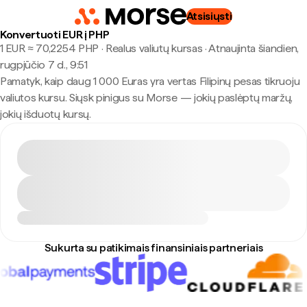
Atsisiųsti
Konvertuoti EUR į PHP
1 EUR ≈ 70,2254 PHP · Realus valiutų kursas
·
Atnaujinta šiandien,
rugpjūčio 7 d., 9:51
Pamatyk, kaip daug 1 000 Euras yra vertas Filipinų pesas tikruoju
valiutos kursu. Siųsk pinigus su Morse — jokių paslėptų maržų,
jokių išduotų kursų.
Sukurta su patikimais finansiniais partneriais