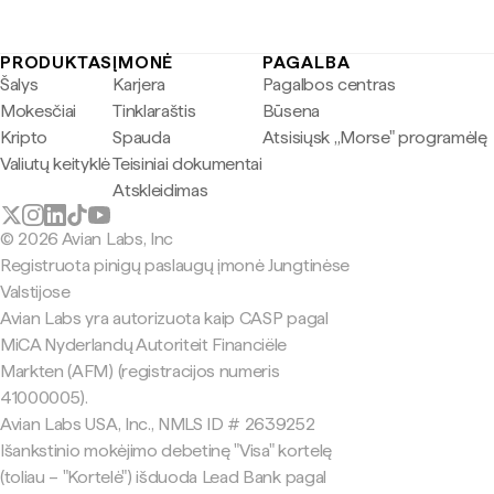
PRODUKTAS
ĮMONĖ
PAGALBA
Šalys
Karjera
Pagalbos centras
Mokesčiai
Tinklaraštis
Būsena
Kripto
Spauda
Atsisiųsk „Morse" programėlę
Valiutų keityklė
Teisiniai dokumentai
Atskleidimas
© 2026 Avian Labs, Inc
Registruota pinigų paslaugų įmonė Jungtinėse
Valstijose
Avian Labs yra autorizuota kaip CASP pagal
MiCA Nyderlandų Autoriteit Financiële
Markten (AFM) (registracijos numeris
41000005).
Avian Labs USA, Inc., NMLS ID # 2639252
Išankstinio mokėjimo debetinę "Visa" kortelę
(toliau – "Kortelė") išduoda Lead Bank pagal