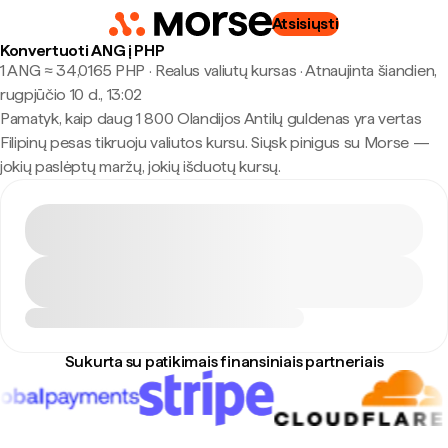
Atsisiųsti
Konvertuoti ANG į PHP
1 ANG ≈ 34,0165 PHP · Realus valiutų kursas
·
Atnaujinta šiandien,
rugpjūčio 10 d., 13:02
Pamatyk, kaip daug 1 800 Olandijos Antilų guldenas yra vertas
Filipinų pesas tikruoju valiutos kursu. Siųsk pinigus su Morse —
jokių paslėptų maržų, jokių išduotų kursų.
Sukurta su patikimais finansiniais partneriais