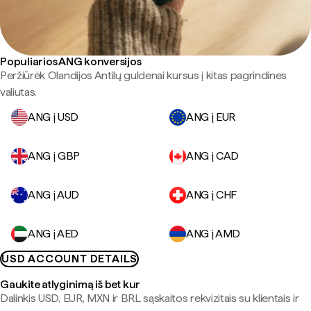
Populiarios ANG konversijos
Peržiūrėk Olandijos Antilų guldenai kursus į kitas pagrindines
valiutas.
ANG į USD
ANG į EUR
ANG į GBP
ANG į CAD
ANG į AUD
ANG į CHF
ANG į AED
ANG į AMD
USD ACCOUNT DETAILS
Gaukite atlyginimą iš bet kur
Dalinkis USD, EUR, MXN ir BRL sąskaitos rekvizitais su klientais ir