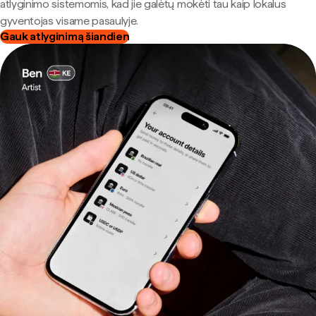
atlyginimo sistemomis, kad jie galėtų mokėti tau kaip lokalus
gyventojas visame pasaulyje.
Gauk atlyginimą šiandien