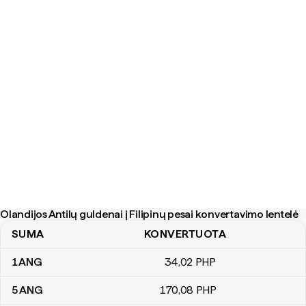
Olandijos Antilų guldenai į Filipinų pesai konvertavimo lentelė
SUMA
KONVERTUOTA
Olandijos Antilų guldenai į Filipinų pesai konvertavimo lentelė
1
ANG
34
,02
PHP
5
ANG
170
,08
PHP