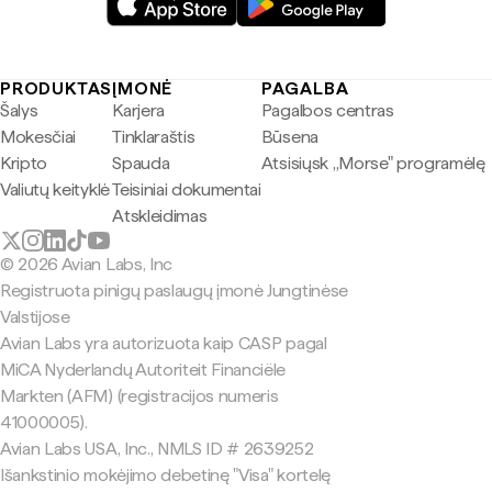
PRODUKTAS
ĮMONĖ
PAGALBA
Šalys
Karjera
Pagalbos centras
Mokesčiai
Tinklaraštis
Būsena
Kripto
Spauda
Atsisiųsk „Morse" programėlę
Valiutų keityklė
Teisiniai dokumentai
Atskleidimas
© 2026 Avian Labs, Inc
Registruota pinigų paslaugų įmonė Jungtinėse
Valstijose
Avian Labs yra autorizuota kaip CASP pagal
MiCA Nyderlandų Autoriteit Financiële
Markten (AFM) (registracijos numeris
41000005).
Avian Labs USA, Inc., NMLS ID # 2639252
Išankstinio mokėjimo debetinę "Visa" kortelę