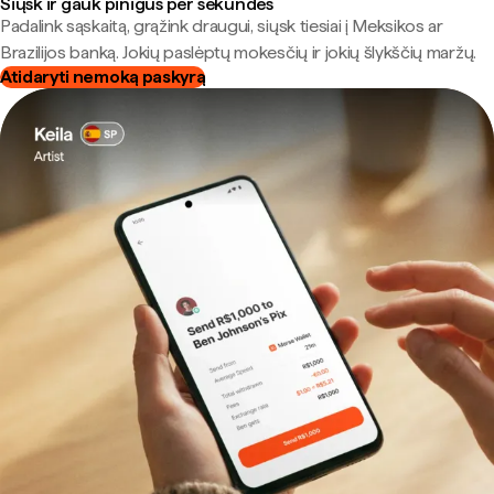
Siųsk ir gauk pinigus per sekundes
Padalink sąskaitą, grąžink draugui, siųsk tiesiai į Meksikos ar
Brazilijos banką. Jokių paslėptų mokesčių ir jokių šlykščių maržų.
Atidaryti nemoką paskyrą