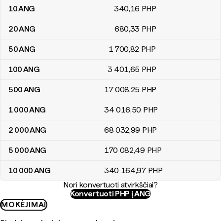
10
ANG
340
,16
PHP
20
ANG
680
,33
PHP
50
ANG
1 700
,82
PHP
100
ANG
3 401
,65
PHP
500
ANG
17 008
,25
PHP
1 000
ANG
34 016
,50
PHP
2 000
ANG
68 032
,99
PHP
5 000
ANG
170 082
,49
PHP
10 000
ANG
340 164
,97
PHP
Nori konvertuoti atvirkščiai?
Konvertuoti PHP į ANG
MOKĖJIMAI