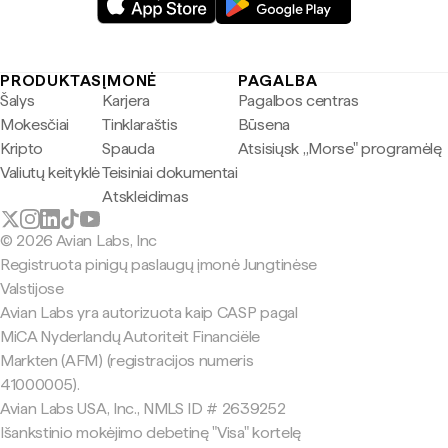
PRODUKTAS
ĮMONĖ
PAGALBA
Šalys
Karjera
Pagalbos centras
Mokesčiai
Tinklaraštis
Būsena
Kripto
Spauda
Atsisiųsk „Morse" programėlę
Valiutų keityklė
Teisiniai dokumentai
Atskleidimas
© 2026 Avian Labs, Inc
Registruota pinigų paslaugų įmonė Jungtinėse
Valstijose
Avian Labs yra autorizuota kaip CASP pagal
MiCA Nyderlandų Autoriteit Financiële
Markten (AFM) (registracijos numeris
41000005).
Avian Labs USA, Inc., NMLS ID # 2639252
Išankstinio mokėjimo debetinę "Visa" kortelę