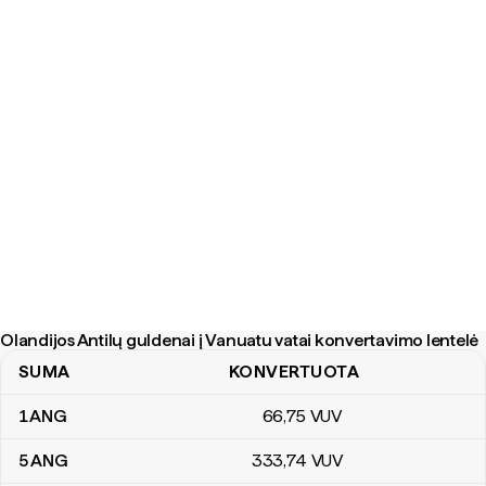
Olandijos Antilų guldenai į Vanuatu vatai konvertavimo lentelė
SUMA
KONVERTUOTA
Olandijos Antilų guldenai į Vanuatu vatai konvertavimo lentelė
1
ANG
66
,75
VUV
5
ANG
333
,74
VUV