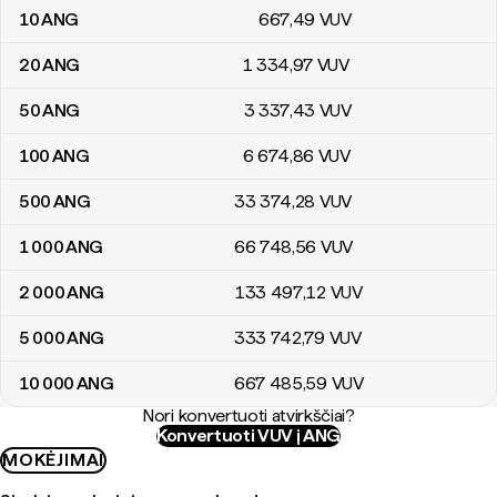
10
ANG
667
,49
VUV
20
ANG
1 334
,97
VUV
50
ANG
3 337
,43
VUV
100
ANG
6 674
,86
VUV
500
ANG
33 374
,28
VUV
1 000
ANG
66 748
,56
VUV
2 000
ANG
133 497
,12
VUV
5 000
ANG
333 742
,79
VUV
10 000
ANG
667 485
,59
VUV
Nori konvertuoti atvirkščiai?
Konvertuoti VUV į ANG
MOKĖJIMAI