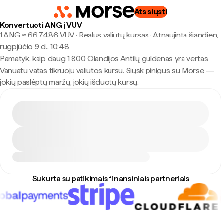
Atsisiųsti
Konvertuoti ANG į VUV
1 ANG ≈ 66,7486 VUV · Realus valiutų kursas
·
Atnaujinta šiandien,
rugpjūčio 9 d., 10:48
Pamatyk, kaip daug 1 800 Olandijos Antilų guldenas yra vertas
Vanuatu vatas tikruoju valiutos kursu. Siųsk pinigus su Morse —
jokių paslėptų maržų, jokių išduotų kursų.
Sukurta su patikimais finansiniais partneriais