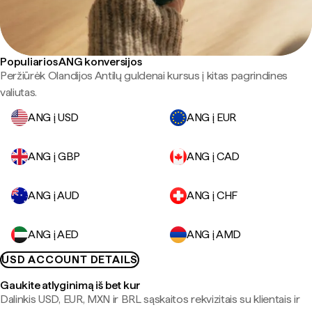
Populiarios ANG konversijos
Peržiūrėk Olandijos Antilų guldenai kursus į kitas pagrindines
valiutas.
ANG į USD
ANG į EUR
ANG į GBP
ANG į CAD
ANG į AUD
ANG į CHF
ANG į AED
ANG į AMD
USD ACCOUNT DETAILS
Gaukite atlyginimą iš bet kur
Dalinkis USD, EUR, MXN ir BRL sąskaitos rekvizitais su klientais ir