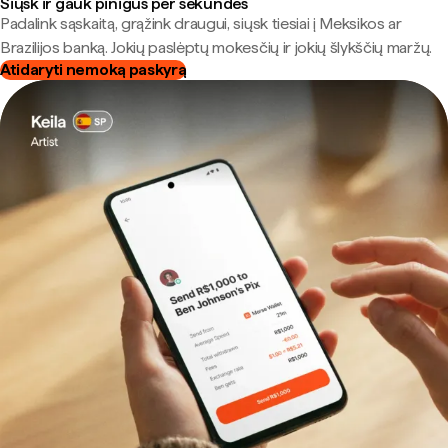
Siųsk ir gauk pinigus per sekundes
Padalink sąskaitą, grąžink draugui, siųsk tiesiai į Meksikos ar
Brazilijos banką. Jokių paslėptų mokesčių ir jokių šlykščių maržų.
Atidaryti nemoką paskyrą