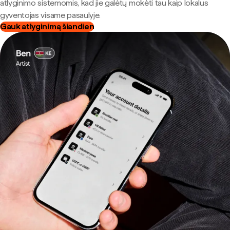
atlyginimo sistemomis, kad jie galėtų mokėti tau kaip lokalus
gyventojas visame pasaulyje.
Gauk atlyginimą šiandien