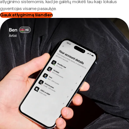
atlyginimo sistemomis, kad jie galėtų mokėti tau kaip lokalus
gyventojas visame pasaulyje.
Gauk atlyginimą šiandien