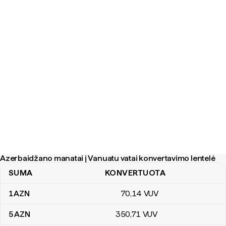
Azerbaidžano manatai į Vanuatu vatai konvertavimo lentelė
SUMA
KONVERTUOTA
Azerbaidžano manatai į Vanuatu vatai konvertavimo lentelė
1
AZN
70
,14
VUV
5
AZN
350
,71
VUV