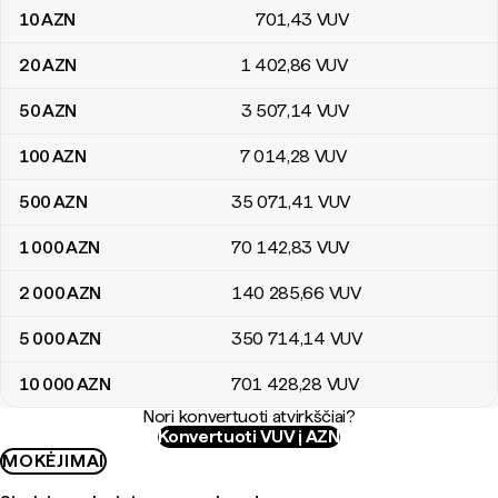
10
AZN
701
,43
VUV
20
AZN
1 402
,86
VUV
50
AZN
3 507
,14
VUV
100
AZN
7 014
,28
VUV
500
AZN
35 071
,41
VUV
1 000
AZN
70 142
,83
VUV
2 000
AZN
140 285
,66
VUV
5 000
AZN
350 714
,14
VUV
10 000
AZN
701 428
,28
VUV
Nori konvertuoti atvirkščiai?
Konvertuoti VUV į AZN
MOKĖJIMAI