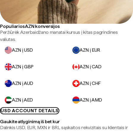
Populiarios AZN konversijos
Peržiūrėk Azerbaidžano manatai kursus į kitas pagrindines
valiutas.
AZN į USD
AZN į EUR
AZN į GBP
AZN į CAD
AZN į AUD
AZN į CHF
AZN į AED
AZN į AMD
USD ACCOUNT DETAILS
Gaukite atlyginimą iš bet kur
Dalinkis USD, EUR, MXN ir BRL sąskaitos rekvizitais su klientais ir