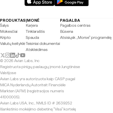
PRODUKTAS
ĮMONĖ
PAGALBA
Šalys
Karjera
Pagalbos centras
Mokesčiai
Tinklaraštis
Būsena
Kripto
Spauda
Atsisiųsk „Morse" programėlę
Valiutų keityklė
Teisiniai dokumentai
Atskleidimas
© 2026 Avian Labs, Inc
Registruota pinigų paslaugų įmonė Jungtinėse
Valstijose
Avian Labs yra autorizuota kaip CASP pagal
MiCA Nyderlandų Autoriteit Financiële
Markten (AFM) (registracijos numeris
41000005).
Avian Labs USA, Inc., NMLS ID # 2639252
Išankstinio mokėjimo debetinę "Visa" kortelę