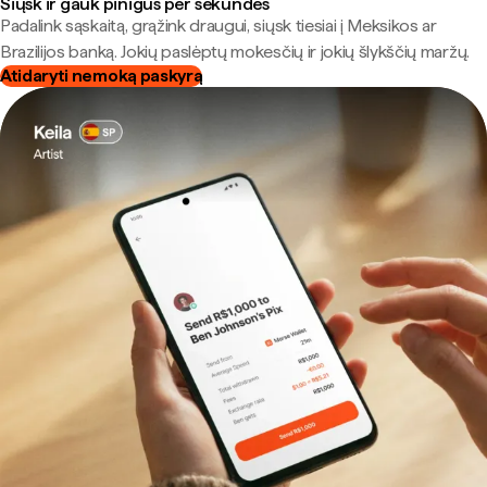
Siųsk ir gauk pinigus per sekundes
Padalink sąskaitą, grąžink draugui, siųsk tiesiai į Meksikos ar
Brazilijos banką. Jokių paslėptų mokesčių ir jokių šlykščių maržų.
Atidaryti nemoką paskyrą