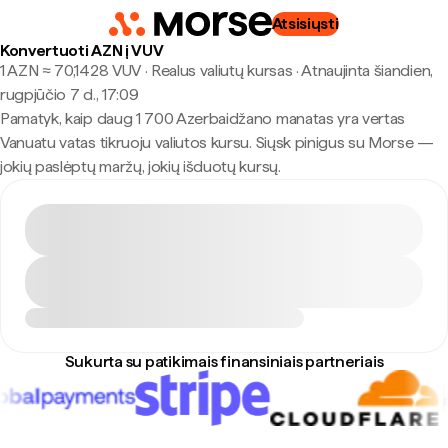
Atsisiųsti
Konvertuoti AZN į VUV
1 AZN ≈ 70,1428 VUV · Realus valiutų kursas
·
Atnaujinta šiandien,
rugpjūčio 7 d., 17:09
Pamatyk, kaip daug 1 700 Azerbaidžano manatas yra vertas
Vanuatu vatas tikruoju valiutos kursu. Siųsk pinigus su Morse —
jokių paslėptų maržų, jokių išduotų kursų.
Sukurta su patikimais finansiniais partneriais