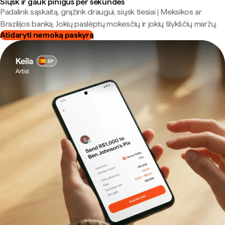
Siųsk ir gauk pinigus per sekundes
Padalink sąskaitą, grąžink draugui, siųsk tiesiai į Meksikos ar
Brazilijos banką. Jokių paslėptų mokesčių ir jokių šlykščių maržų.
Atidaryti nemoką paskyrą