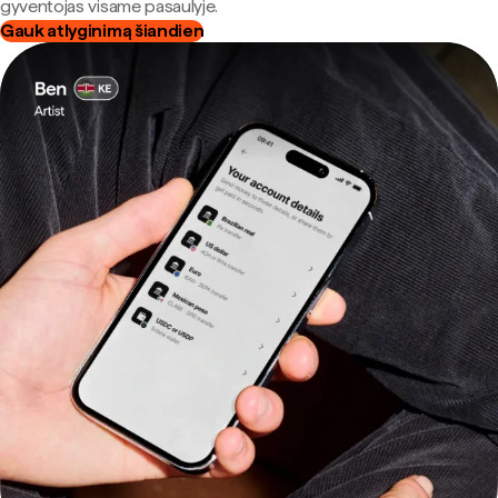
gyventojas visame pasaulyje.
Gauk atlyginimą šiandien