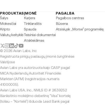
PRODUKTAS
ĮMONĖ
PAGALBA
Šalys
Karjera
Pagalbos centras
Mokesčiai
Tinklaraštis
Būsena
Kripto
Spauda
Atsisiųsk „Morse" programėlę
Valiutų keityklė
Teisiniai dokumentai
Atskleidimas
© 2026 Avian Labs, Inc
Registruota pinigų paslaugų įmonė Jungtinėse
Valstijose
Avian Labs yra autorizuota kaip CASP pagal
MiCA Nyderlandų Autoriteit Financiële
Markten (AFM) (registracijos numeris
41000005).
Avian Labs USA, Inc., NMLS ID # 2639252
Išankstinio mokėjimo debetinę "Visa" kortelę
(toliau – "Kortelė") išduoda Lead Bank pagal