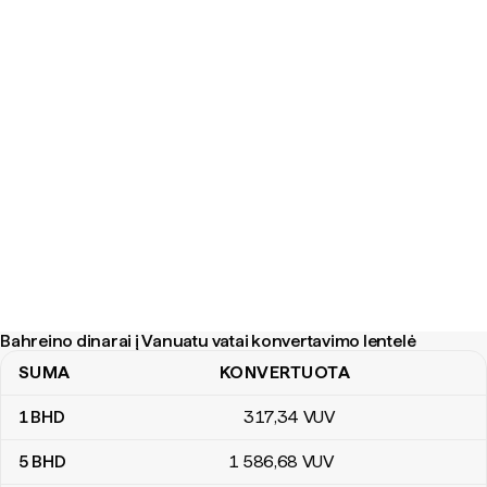
Bahreino dinarai į Vanuatu vatai konvertavimo lentelė
SUMA
KONVERTUOTA
Bahreino dinarai į Vanuatu vatai konvertavimo lentelė
1
BHD
317
,34
VUV
5
BHD
1 586
,68
VUV