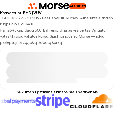
Atsisiųsti
Konvertuoti BHD į VUV
1 BHD ≈ 317,3370 VUV · Realus valiutų kursas
·
Atnaujinta šiandien,
rugpjūčio 6 d., 14:11
Pamatyk, kaip daug 350 Bahreino dinaras yra vertas Vanuatu
vatas tikruoju valiutos kursu. Siųsk pinigus su Morse — jokių
paslėptų maržų, jokių išduotų kursų.
Sukurta su patikimais finansiniais partneriais