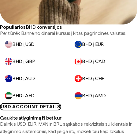
Populiarios BHD konversijos
Peržiūrėk Bahreino dinarai kursus į kitas pagrindines valiutas.
BHD į USD
BHD į EUR
BHD į GBP
BHD į CAD
BHD į AUD
BHD į CHF
BHD į AED
BHD į AMD
USD ACCOUNT DETAILS
Gaukite atlyginimą iš bet kur
Dalinkis USD, EUR, MXN ir BRL sąskaitos rekvizitais su klientais ir
atlyginimo sistemomis, kad jie galėtų mokėti tau kaip lokalus