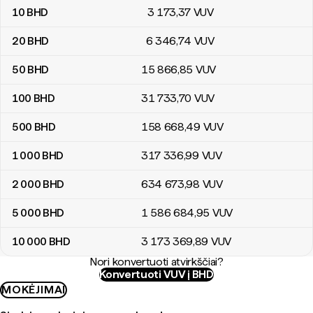
10
BHD
3 173
,37
VUV
20
BHD
6 346
,74
VUV
50
BHD
15 866
,85
VUV
100
BHD
31 733
,70
VUV
500
BHD
158 668
,49
VUV
1 000
BHD
317 336
,99
VUV
2 000
BHD
634 673
,98
VUV
5 000
BHD
1 586 684
,95
VUV
10 000
BHD
3 173 369
,89
VUV
Nori konvertuoti atvirkščiai?
Konvertuoti VUV į BHD
MOKĖJIMAI