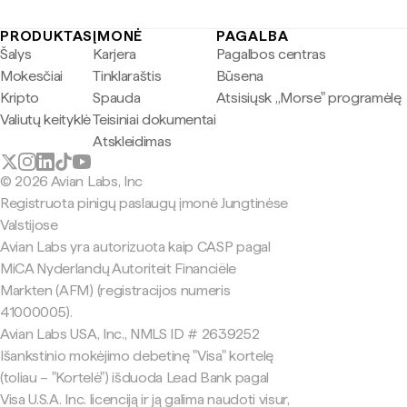
PRODUKTAS
ĮMONĖ
PAGALBA
Šalys
Karjera
Pagalbos centras
Mokesčiai
Tinklaraštis
Būsena
Kripto
Spauda
Atsisiųsk „Morse" programėlę
Valiutų keityklė
Teisiniai dokumentai
Atskleidimas
© 2026 Avian Labs, Inc
Registruota pinigų paslaugų įmonė Jungtinėse
Valstijose
Avian Labs yra autorizuota kaip CASP pagal
MiCA Nyderlandų Autoriteit Financiële
Markten (AFM) (registracijos numeris
41000005).
Avian Labs USA, Inc., NMLS ID # 2639252
Išankstinio mokėjimo debetinę "Visa" kortelę
(toliau – "Kortelė") išduoda Lead Bank pagal
Visa U.S.A. Inc. licenciją ir ją galima naudoti visur,