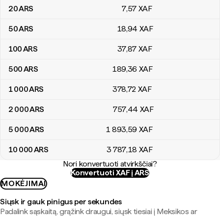
20
ARS
7
,57
XAF
50
ARS
18
,94
XAF
100
ARS
37
,87
XAF
500
ARS
189
,36
XAF
1 000
ARS
378
,72
XAF
2 000
ARS
757
,44
XAF
5 000
ARS
1 893
,59
XAF
10 000
ARS
3 787
,18
XAF
Nori konvertuoti atvirkščiai?
Konvertuoti XAF į ARS
MOKĖJIMAI
Siųsk ir gauk pinigus per sekundes
Padalink sąskaitą, grąžink draugui, siųsk tiesiai į Meksikos ar