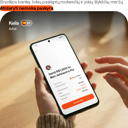
Brazilijos banką. Jokių paslėptų mokesčių ir jokių šlykščių maržų.
Atidaryti nemoką paskyrą