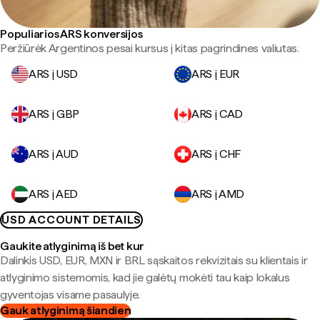
Populiarios ARS konversijos
Peržiūrėk Argentinos pesai kursus į kitas pagrindines valiutas.
ARS į USD
ARS į EUR
ARS į GBP
ARS į CAD
ARS į AUD
ARS į CHF
ARS į AED
ARS į AMD
USD ACCOUNT DETAILS
Gaukite atlyginimą iš bet kur
Dalinkis USD, EUR, MXN ir BRL sąskaitos rekvizitais su klientais ir
atlyginimo sistemomis, kad jie galėtų mokėti tau kaip lokalus
gyventojas visame pasaulyje.
Gauk atlyginimą šiandien