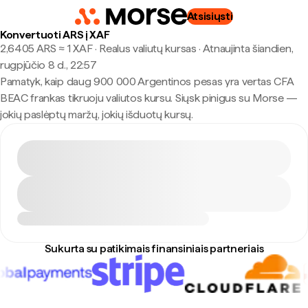
Atsisiųsti
Konvertuoti ARS į XAF
2,6405 ARS ≈ 1 XAF · Realus valiutų kursas
·
Atnaujinta šiandien,
rugpjūčio 8 d., 22:57
Pamatyk, kaip daug 900 000 Argentinos pesas yra vertas CFA
BEAC frankas tikruoju valiutos kursu. Siųsk pinigus su Morse —
jokių paslėptų maržų, jokių išduotų kursų.
Sukurta su patikimais finansiniais partneriais