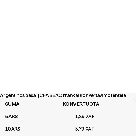
Argentinos pesai į CFA BEAC frankai konvertavimo lentelė
SUMA
KONVERTUOTA
Argentinos pesai į CFA BEAC frankai konvertavimo lentelė
5
ARS
1
,89
XAF
10
ARS
3
,79
XAF