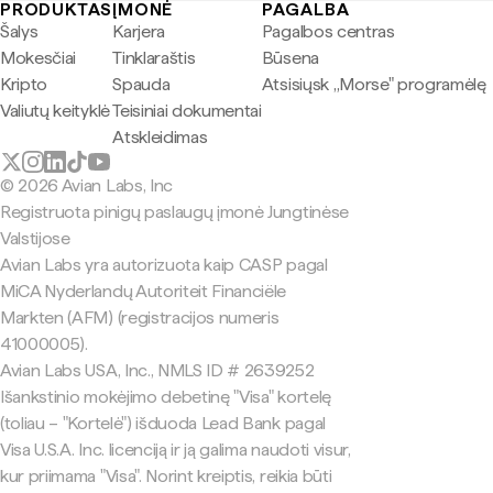
PRODUKTAS
ĮMONĖ
PAGALBA
Šalys
Karjera
Pagalbos centras
Mokesčiai
Tinklaraštis
Būsena
Kripto
Spauda
Atsisiųsk „Morse" programėlę
Valiutų keityklė
Teisiniai dokumentai
Atskleidimas
© 2026 Avian Labs, Inc
Registruota pinigų paslaugų įmonė Jungtinėse
Valstijose
Avian Labs yra autorizuota kaip CASP pagal
MiCA Nyderlandų Autoriteit Financiële
Markten (AFM) (registracijos numeris
41000005).
Avian Labs USA, Inc., NMLS ID # 2639252
Išankstinio mokėjimo debetinę "Visa" kortelę
(toliau – "Kortelė") išduoda Lead Bank pagal
Visa U.S.A. Inc. licenciją ir ją galima naudoti visur,
kur priimama "Visa". Norint kreiptis, reikia būti