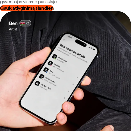
gyventojas visame pasaulyje.
Gauk atlyginimą šiandien