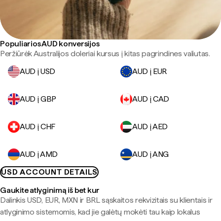
Populiarios AUD konversijos
Peržiūrėk Australijos doleriai kursus į kitas pagrindines valiutas.
AUD į USD
AUD į EUR
AUD į GBP
AUD į CAD
AUD į CHF
AUD į AED
AUD į AMD
AUD į ANG
USD ACCOUNT DETAILS
Gaukite atlyginimą iš bet kur
Dalinkis USD, EUR, MXN ir BRL sąskaitos rekvizitais su klientais ir
atlyginimo sistemomis, kad jie galėtų mokėti tau kaip lokalus