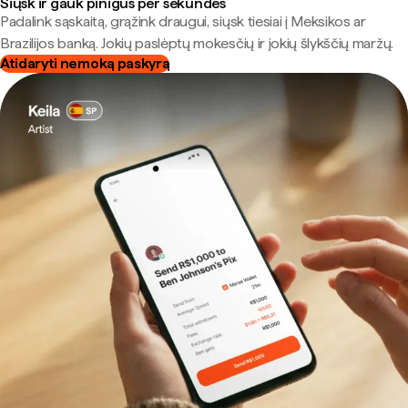
Siųsk ir gauk pinigus per sekundes
Padalink sąskaitą, grąžink draugui, siųsk tiesiai į Meksikos ar
Brazilijos banką. Jokių paslėptų mokesčių ir jokių šlykščių maržų.
Atidaryti nemoką paskyrą