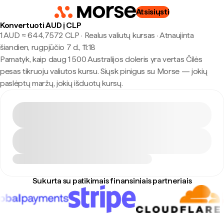
Atsisiųsti
Konvertuoti AUD į CLP
1 AUD ≈ 644,7572 CLP · Realus valiutų kursas
·
Atnaujinta
šiandien, rugpjūčio 7 d., 11:18
Pamatyk, kaip daug 1 500 Australijos doleris yra vertas Čilės
pesas tikruoju valiutos kursu. Siųsk pinigus su Morse — jokių
paslėptų maržų, jokių išduotų kursų.
Sukurta su patikimais finansiniais partneriais