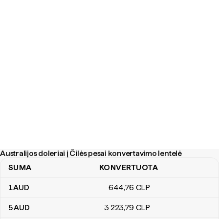
Australijos doleriai į Čilės pesai konvertavimo lentelė
SUMA
KONVERTUOTA
Australijos doleriai į Čilės pesai konvertavimo lentelė
1
AUD
644
,76
CLP
5
AUD
3 223
,79
CLP