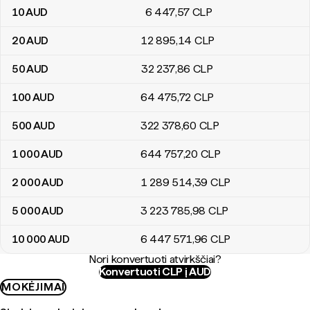
10
AUD
6 447
,57
CLP
20
AUD
12 895
,14
CLP
50
AUD
32 237
,86
CLP
100
AUD
64 475
,72
CLP
500
AUD
322 378
,60
CLP
1 000
AUD
644 757
,20
CLP
2 000
AUD
1 289 514
,39
CLP
5 000
AUD
3 223 785
,98
CLP
10 000
AUD
6 447 571
,96
CLP
Nori konvertuoti atvirkščiai?
Konvertuoti CLP į AUD
MOKĖJIMAI