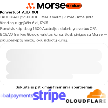
Atsisiųsti
Konvertuoti AUD į XOF
1 AUD ≈ 400,2390 XOF · Realus valiutų kursas
·
Atnaujinta
šiandien, rugpjūčio 6 d., 17:05
Pamatyk, kaip daug 1 500 Australijos doleris yra vertas CFA
BCEAO frankas tikruoju valiutos kursu. Siųsk pinigus su Morse —
jokių paslėptų maržų, jokių išduotų kursų.
Sukurta su patikimais finansiniais partneriais