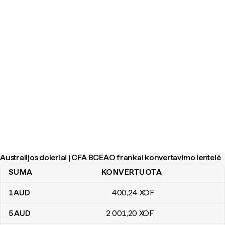
Australijos doleriai į CFA BCEAO frankai konvertavimo lentelė
SUMA
KONVERTUOTA
Australijos doleriai į CFA BCEAO frankai konvertavimo lentelė
1
AUD
400
,24
XOF
5
AUD
2 001
,20
XOF