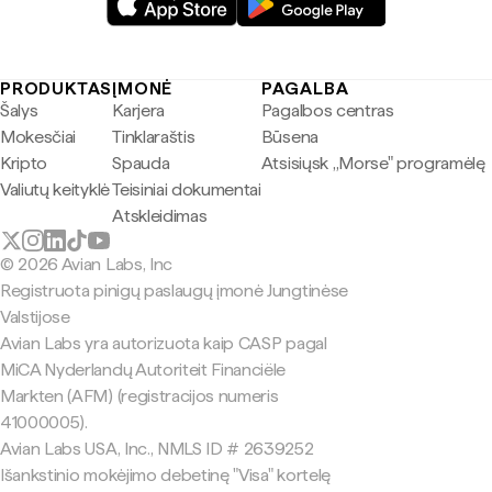
PRODUKTAS
ĮMONĖ
PAGALBA
Šalys
Karjera
Pagalbos centras
Mokesčiai
Tinklaraštis
Būsena
Kripto
Spauda
Atsisiųsk „Morse" programėlę
Valiutų keityklė
Teisiniai dokumentai
Atskleidimas
© 2026 Avian Labs, Inc
Registruota pinigų paslaugų įmonė Jungtinėse
Valstijose
Avian Labs yra autorizuota kaip CASP pagal
MiCA Nyderlandų Autoriteit Financiële
Markten (AFM) (registracijos numeris
41000005).
Avian Labs USA, Inc., NMLS ID # 2639252
Išankstinio mokėjimo debetinę "Visa" kortelę