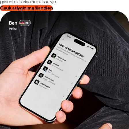
gyventojas visame pasaulyje.
Gauk atlyginimą šiandien