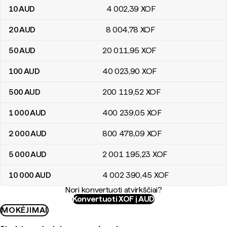
10
AUD
4 002
,39
XOF
20
AUD
8 004
,78
XOF
50
AUD
20 011
,95
XOF
100
AUD
40 023
,90
XOF
500
AUD
200 119
,52
XOF
1 000
AUD
400 239
,05
XOF
2 000
AUD
800 478
,09
XOF
5 000
AUD
2 001 195
,23
XOF
10 000
AUD
4 002 390
,45
XOF
Nori konvertuoti atvirkščiai?
Konvertuoti XOF į AUD
MOKĖJIMAI