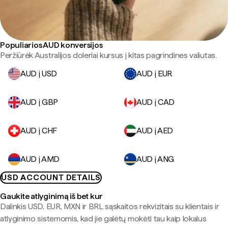
Populiarios AUD konversijos
Peržiūrėk Australijos doleriai kursus į kitas pagrindines valiutas.
AUD į USD
AUD į EUR
AUD į GBP
AUD į CAD
AUD į CHF
AUD į AED
AUD į AMD
AUD į ANG
USD ACCOUNT DETAILS
Gaukite atlyginimą iš bet kur
Dalinkis USD, EUR, MXN ir BRL sąskaitos rekvizitais su klientais ir
atlyginimo sistemomis, kad jie galėtų mokėti tau kaip lokalus