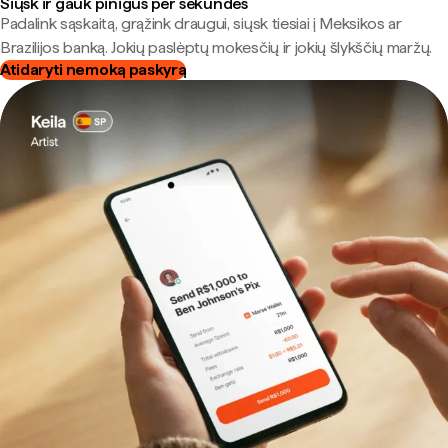
Siųsk ir gauk pinigus per sekundes
Padalink sąskaitą, grąžink draugui, siųsk tiesiai į Meksikos ar
Brazilijos banką. Jokių paslėptų mokesčių ir jokių šlykščių maržų.
Atidaryti nemoką paskyrą