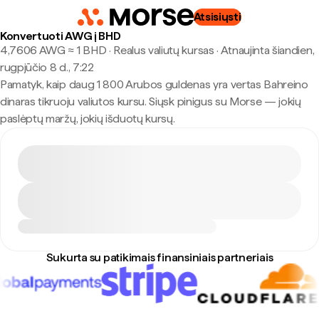
Atsisiųsti
Konvertuoti AWG į BHD
4,7606 AWG ≈ 1 BHD · Realus valiutų kursas
·
Atnaujinta šiandien,
rugpjūčio 8 d., 7:22
Pamatyk, kaip daug 1 800 Arubos guldenas yra vertas Bahreino
dinaras tikruoju valiutos kursu. Siųsk pinigus su Morse — jokių
paslėptų maržų, jokių išduotų kursų.
Sukurta su patikimais finansiniais partneriais