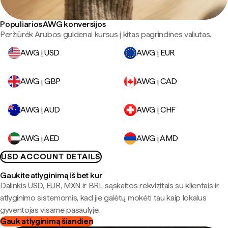
Populiarios AWG konversijos
Peržiūrėk Arubos guldenai kursus į kitas pagrindines valiutas.
AWG į USD
AWG į EUR
AWG į GBP
AWG į CAD
AWG į AUD
AWG į CHF
AWG į AED
AWG į AMD
USD ACCOUNT DETAILS
Gaukite atlyginimą iš bet kur
Dalinkis USD, EUR, MXN ir BRL sąskaitos rekvizitais su klientais ir
atlyginimo sistemomis, kad jie galėtų mokėti tau kaip lokalus
gyventojas visame pasaulyje.
Gauk atlyginimą šiandien