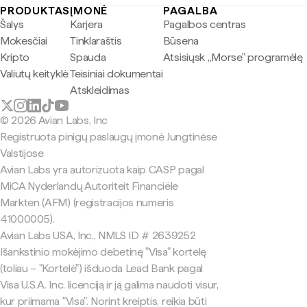
PRODUKTAS
ĮMONĖ
PAGALBA
Šalys
Karjera
Pagalbos centras
Mokesčiai
Tinklaraštis
Būsena
Kripto
Spauda
Atsisiųsk „Morse" programėlę
Valiutų keityklė
Teisiniai dokumentai
Atskleidimas
© 2026 Avian Labs, Inc
Registruota pinigų paslaugų įmonė Jungtinėse
Valstijose
Avian Labs yra autorizuota kaip CASP pagal
MiCA Nyderlandų Autoriteit Financiële
Markten (AFM) (registracijos numeris
41000005).
Avian Labs USA, Inc., NMLS ID # 2639252
Išankstinio mokėjimo debetinę "Visa" kortelę
(toliau – "Kortelė") išduoda Lead Bank pagal
Visa U.S.A. Inc. licenciją ir ją galima naudoti visur,
kur priimama "Visa". Norint kreiptis, reikia būti