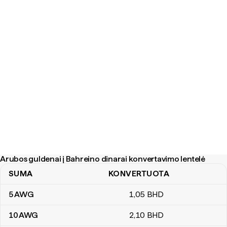
Arubos guldenai į Bahreino dinarai konvertavimo lentelė
SUMA
KONVERTUOTA
Arubos guldenai į Bahreino dinarai konvertavimo lentelė
5
AWG
1
,05
BHD
10
AWG
2
,10
BHD