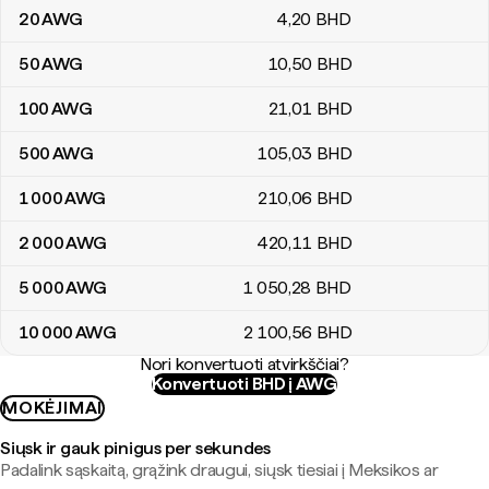
20
AWG
4
,20
BHD
50
AWG
10
,50
BHD
100
AWG
21
,01
BHD
500
AWG
105
,03
BHD
1 000
AWG
210
,06
BHD
2 000
AWG
420
,11
BHD
5 000
AWG
1 050
,28
BHD
10 000
AWG
2 100
,56
BHD
Nori konvertuoti atvirkščiai?
Konvertuoti BHD į AWG
MOKĖJIMAI
Siųsk ir gauk pinigus per sekundes
Padalink sąskaitą, grąžink draugui, siųsk tiesiai į Meksikos ar