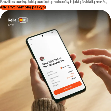
Brazilijos banką. Jokių paslėptų mokesčių ir jokių šlykščių maržų.
Atidaryti nemoką paskyrą