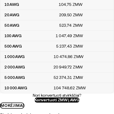
10
AWG
104
,75
ZMW
20
AWG
209
,50
ZMW
50
AWG
523
,74
ZMW
100
AWG
1 047
,49
ZMW
500
AWG
5 237
,43
ZMW
1 000
AWG
10 474
,86
ZMW
2 000
AWG
20 949
,72
ZMW
5 000
AWG
52 374
,31
ZMW
10 000
AWG
104 748
,62
ZMW
Nori konvertuoti atvirkščiai?
Konvertuoti ZMW į AWG
MOKĖJIMAI