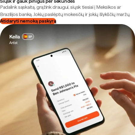
Siųsk ir gauk pinigus per sekundes
Padalink sąskaitą, grąžink draugui, siųsk tiesiai į Meksikos ar
Brazilijos banką. Jokių paslėptų mokesčių ir jokių šlykščių maržų.
Atidaryti nemoką paskyrą