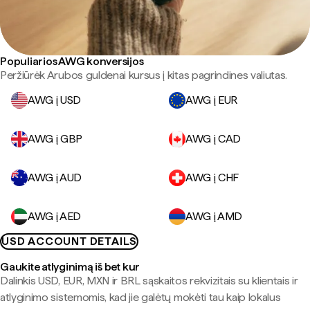
Populiarios AWG konversijos
Peržiūrėk Arubos guldenai kursus į kitas pagrindines valiutas.
AWG į USD
AWG į EUR
AWG į GBP
AWG į CAD
AWG į AUD
AWG į CHF
AWG į AED
AWG į AMD
USD ACCOUNT DETAILS
Gaukite atlyginimą iš bet kur
Dalinkis USD, EUR, MXN ir BRL sąskaitos rekvizitais su klientais ir
atlyginimo sistemomis, kad jie galėtų mokėti tau kaip lokalus