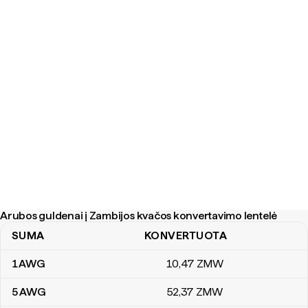
Arubos guldenai į Zambijos kvačos konvertavimo lentelė
SUMA
KONVERTUOTA
Arubos guldenai į Zambijos kvačos konvertavimo lentelė
1
AWG
10
,47
ZMW
5
AWG
52
,37
ZMW