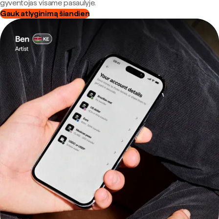
gyventojas visame pasaulyje.
Gauk atlyginimą šiandien