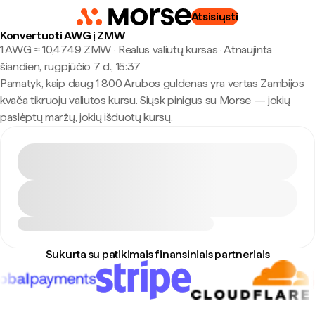
Atsisiųsti
Konvertuoti AWG į ZMW
1 AWG ≈ 10,4749 ZMW · Realus valiutų kursas
·
Atnaujinta
šiandien, rugpjūčio 7 d., 15:37
Pamatyk, kaip daug 1 800 Arubos guldenas yra vertas Zambijos
kvača tikruoju valiutos kursu. Siųsk pinigus su Morse — jokių
paslėptų maržų, jokių išduotų kursų.
Sukurta su patikimais finansiniais partneriais