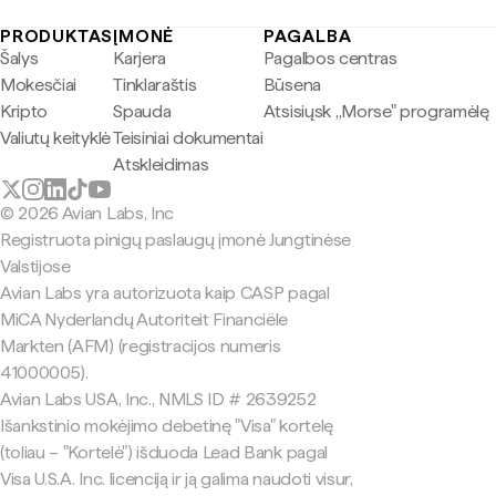
PRODUKTAS
ĮMONĖ
PAGALBA
Šalys
Karjera
Pagalbos centras
Mokesčiai
Tinklaraštis
Būsena
Kripto
Spauda
Atsisiųsk „Morse" programėlę
Valiutų keityklė
Teisiniai dokumentai
Atskleidimas
© 2026 Avian Labs, Inc
Registruota pinigų paslaugų įmonė Jungtinėse
Valstijose
Avian Labs yra autorizuota kaip CASP pagal
MiCA Nyderlandų Autoriteit Financiële
Markten (AFM) (registracijos numeris
41000005).
Avian Labs USA, Inc., NMLS ID # 2639252
Išankstinio mokėjimo debetinę "Visa" kortelę
(toliau – "Kortelė") išduoda Lead Bank pagal
Visa U.S.A. Inc. licenciją ir ją galima naudoti visur,