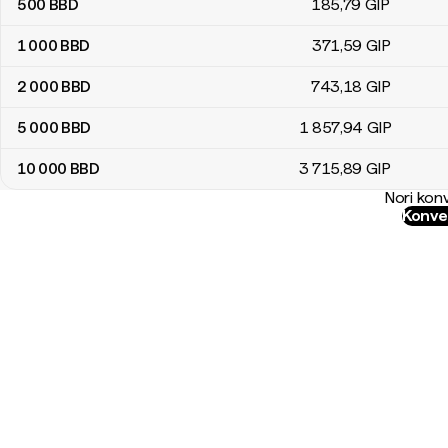
500
BBD
185
,79
GIP
1 000
BBD
371
,59
GIP
2 000
BBD
743
,18
GIP
5 000
BBD
1 857
,94
GIP
10 000
BBD
3 715
,89
GIP
Nori konv
Konver