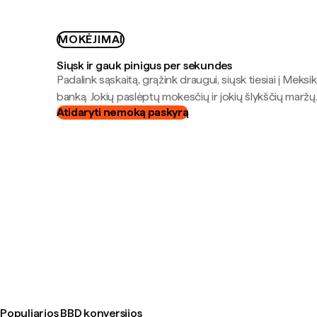
MOKĖJIMAI
Siųsk ir gauk pinigus per sekundes
Padalink sąskaitą, grąžink draugui, siųsk tiesiai į Meksik
banką. Jokių paslėptų mokesčių ir jokių šlykščių maržų
Atidaryti nemoką paskyrą
Populiarios BBD konversijos