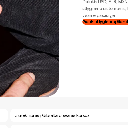
Dalinkis USD, EUR, MXN i
atlyginimo sistemomis, 
visame pasaulyje.
Gauk atlyginimą šian
Žiūrėk Euras į Gibraltaro svaras kursus