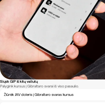
Siųsk GIP iš kitų valiutų
Palygink kursus į Gibraltaro svarai iš viso pasaulio.
Žiūrėk JAV doleris į Gibraltaro svaras kursus