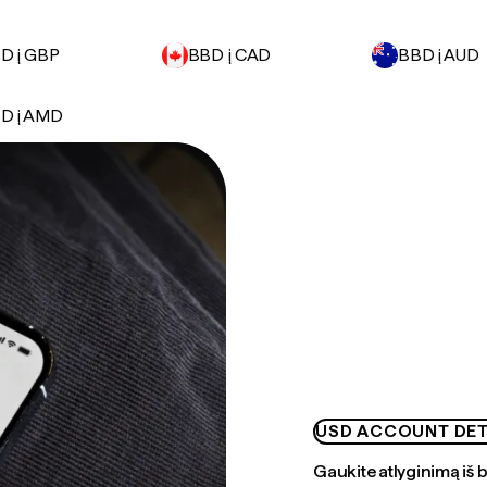
D į GBP
BBD į CAD
BBD į AUD
D į AMD
USD ACCOUNT DET
Gaukite atlyginimą iš 