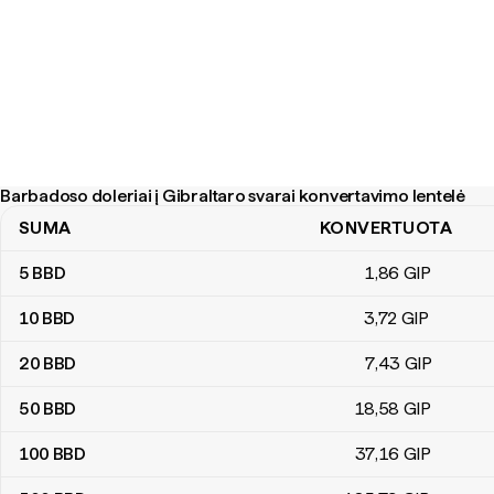
Barbadoso doleriai į Gibraltaro svarai konvertavimo lentelė
SUMA
KONVERTUOTA
Barbadoso doleriai į Gibraltaro svarai konvertavimo lentelė
5
BBD
1
,86
GIP
10
BBD
3
,72
GIP
20
BBD
7
,43
GIP
50
BBD
18
,58
GIP
100
BBD
37
,16
GIP