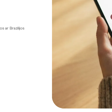
os ar Brazilijos
.