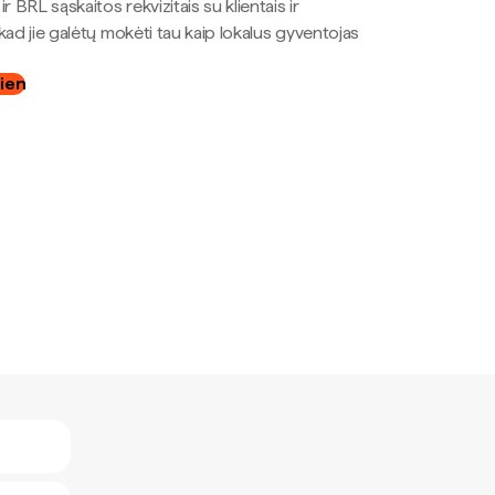
r BRL sąskaitos rekvizitais su klientais ir
kad jie galėtų mokėti tau kaip lokalus gyventojas
dien