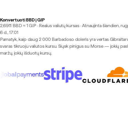
Konvertuoti BBD į GIP
2,6911 BBD ≈ 1 GIP · Realus valiutų kursas
·
Atnaujinta šiandien, rug
6 d., 17:01
Pamatyk, kaip daug 2 000 Barbadoso doleris yra vertas Gibraltar
svaras tikruoju valiutos kursu. Siųsk pinigus su Morse — jokių pas
maržų, jokių išduotų kursų.