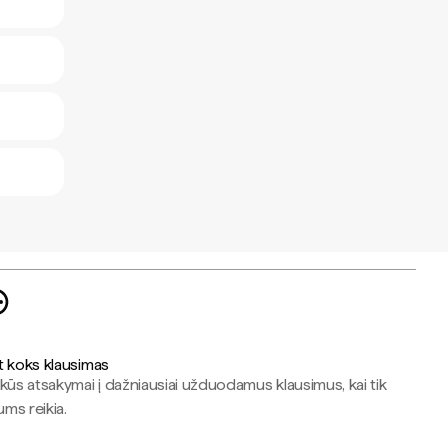
t koks klausimas
kūs atsakymai į dažniausiai užduodamus klausimus, kai tik
jums reikia.