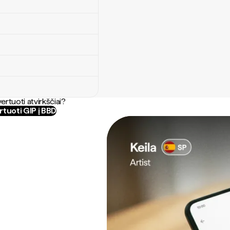
ertuoti atvirkščiai?
tuoti GIP į BBD