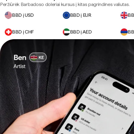
Peržiūrėk Barbadoso doleriai kursus į kitas pagrindines valiutas.
BBD į USD
BBD į EUR
BB
BBD į CHF
BBD į AED
BB