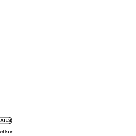
AILS
bet kur