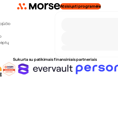
Atsisiųsti programėlę
pjūčio
o
lėptų
Sukurta su patikimais finansiniais partneriais