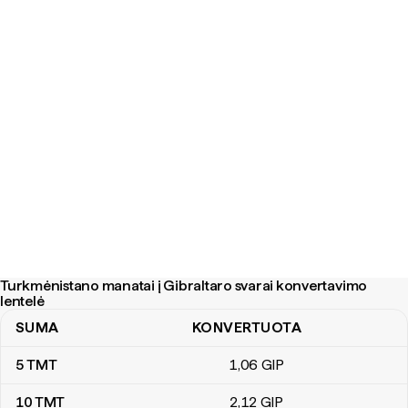
Turkmėnistano manatai į Gibraltaro svarai konvertavimo
lentelė
SUMA
KONVERTUOTA
Turkmėnistano manatai į Gibraltaro svarai konvertavimo lentelė
5
TMT
1
,06
GIP
10
TMT
2
,12
GIP