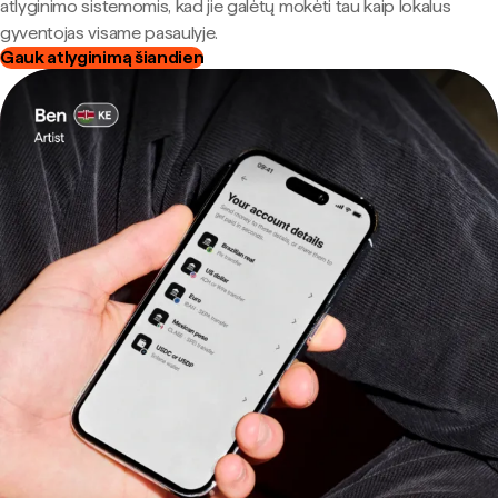
atlyginimo sistemomis, kad jie galėtų mokėti tau kaip lokalus
gyventojas visame pasaulyje.
Gauk atlyginimą šiandien