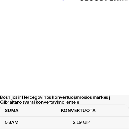
Bosnijos ir Hercegovinos konvertuojamosios markės į
Gibraltaro svarai konvertavimo lentelė
SUMA
KONVERTUOTA
Bosnijos ir Hercegovinos konvertuojamosios markės į Gibraltaro 
5
BAM
2
,19
GIP