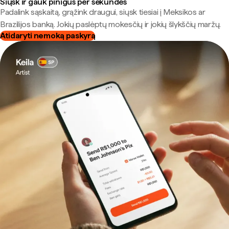
Siųsk ir gauk pinigus per sekundes
Padalink sąskaitą, grąžink draugui, siųsk tiesiai į Meksikos ar
Brazilijos banką. Jokių paslėptų mokesčių ir jokių šlykščių maržų.
Atidaryti nemoką paskyrą