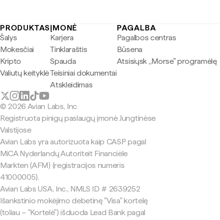
PRODUKTAS
ĮMONĖ
PAGALBA
Šalys
Karjera
Pagalbos centras
Mokesčiai
Tinklaraštis
Būsena
Kripto
Spauda
Atsisiųsk „Morse" programėlę
Valiutų keityklė
Teisiniai dokumentai
Atskleidimas
© 2026 Avian Labs, Inc
Registruota pinigų paslaugų įmonė Jungtinėse
Valstijose
Avian Labs yra autorizuota kaip CASP pagal
MiCA Nyderlandų Autoriteit Financiële
Markten (AFM) (registracijos numeris
41000005).
Avian Labs USA, Inc., NMLS ID # 2639252
Išankstinio mokėjimo debetinę "Visa" kortelę
(toliau – "Kortelė") išduoda Lead Bank pagal