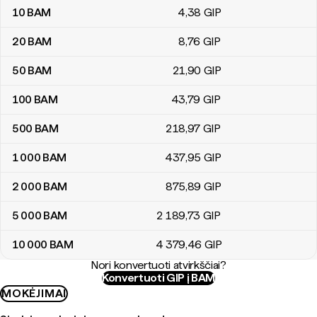
10
BAM
4
,38
GIP
20
BAM
8
,76
GIP
50
BAM
21
,90
GIP
100
BAM
43
,79
GIP
500
BAM
218
,97
GIP
1 000
BAM
437
,95
GIP
2 000
BAM
875
,89
GIP
5 000
BAM
2 189
,73
GIP
10 000
BAM
4 379
,46
GIP
Nori konvertuoti atvirkščiai?
Konvertuoti GIP į BAM
MOKĖJIMAI