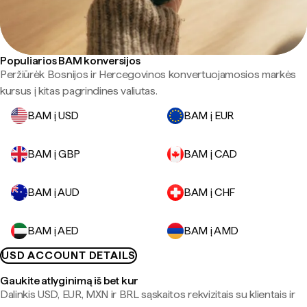
Populiarios BAM konversijos
Peržiūrėk Bosnijos ir Hercegovinos konvertuojamosios markės
kursus į kitas pagrindines valiutas.
BAM į USD
BAM į EUR
BAM į GBP
BAM į CAD
BAM į AUD
BAM į CHF
BAM į AED
BAM į AMD
USD ACCOUNT DETAILS
Gaukite atlyginimą iš bet kur
Dalinkis USD, EUR, MXN ir BRL sąskaitos rekvizitais su klientais ir