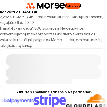
Atsisiųsti
Konvertuoti BAM į GIP
2,2834 BAM ≈ 1 GIP · Realus valiutų kursas
·
Atnaujinta šiandien,
rugpjūčio 6 d., 20:29
Pamatyk, kaip daug 1 800 Bosnijos ir Hercegovinos
konvertuojamoji markė yra vertas Gibraltaro svaras tikruoju
valiutos kursu. Siųsk pinigus su Morse — jokių paslėptų maržų,
jokių išduotų kursų.
Sukurta su patikimais finansiniais partneriais