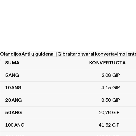
Olandijos Antilų guldenai į Gibraltaro svarai konvertavimo lent
SUMA
KONVERTUOTA
Olandijos Antilų guldenai į Gibraltaro svarai konvertavimo lentelė
5
ANG
2
,08
GIP
10
ANG
4
,15
GIP
20
ANG
8
,30
GIP
50
ANG
20
,76
GIP
100
ANG
41
,52
GIP