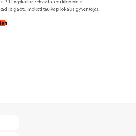
r BRL sąskaitos rekvizitais su klientais ir
kad jie galėtų mokėti tau kaip lokalus gyventojas
dien