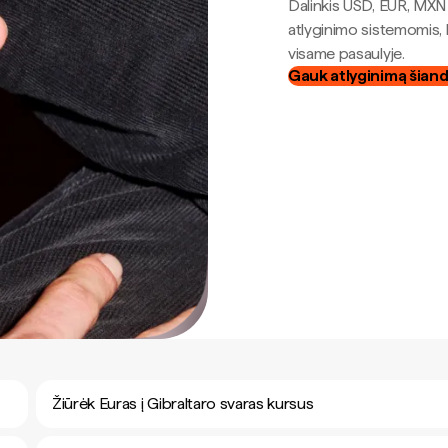
Dalinkis USD, EUR, MXN i
atlyginimo sistemomis, 
visame pasaulyje.
Gauk atlyginimą šian
Žiūrėk Euras į Gibraltaro svaras kursus