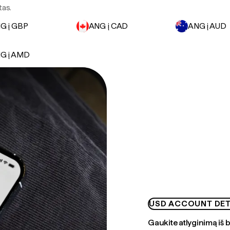
tas.
G į GBP
ANG į CAD
ANG į AUD
G į AMD
USD ACCOUNT DET
Gaukite atlyginimą iš 