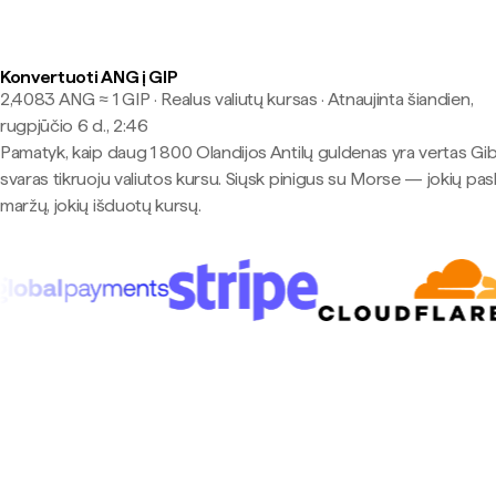
Konvertuoti ANG į GIP
2,4083 ANG ≈ 1 GIP · Realus valiutų kursas
·
Atnaujinta šiandien,
rugpjūčio 6 d., 2:46
Pamatyk, kaip daug 1 800 Olandijos Antilų guldenas yra vertas Gib
svaras tikruoju valiutos kursu. Siųsk pinigus su Morse — jokių pas
maržų, jokių išduotų kursų.