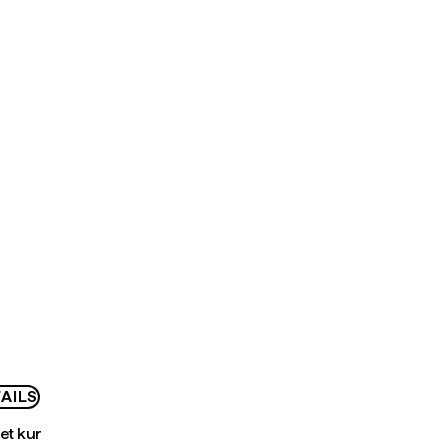
AILS
bet kur