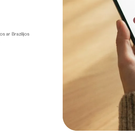
os ar Brazilijos
.