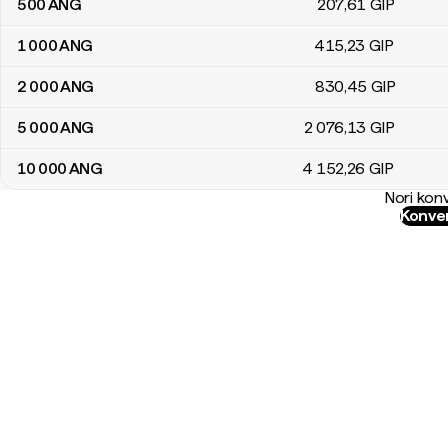
500
ANG
207
,61
GIP
1 000
ANG
415
,23
GIP
2 000
ANG
830
,45
GIP
5 000
ANG
2 076
,13
GIP
10 000
ANG
4 152
,26
GIP
Nori konv
Konver