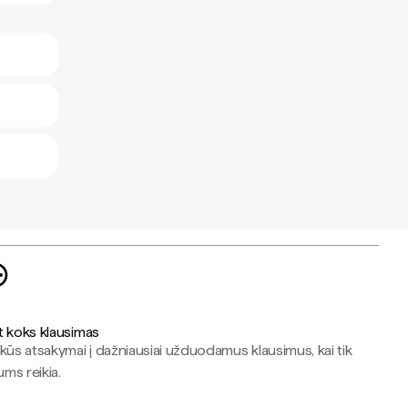
t koks klausimas
kūs atsakymai į dažniausiai užduodamus klausimus, kai tik
jums reikia.