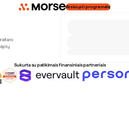
Atsisiųsti programėlę
raltaro
lėptų
Sukurta su patikimais finansiniais partneriais