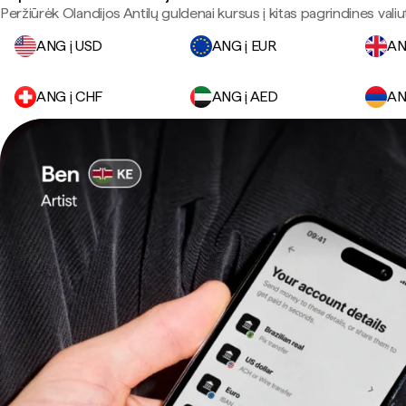
Peržiūrėk Olandijos Antilų guldenai kursus į kitas pagrindines valiu
ANG į USD
ANG į EUR
AN
ANG į CHF
ANG į AED
AN