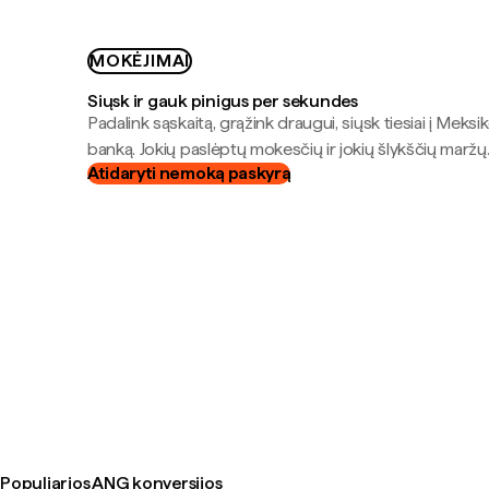
MOKĖJIMAI
Siųsk ir gauk pinigus per sekundes
Padalink sąskaitą, grąžink draugui, siųsk tiesiai į Meksik
banką. Jokių paslėptų mokesčių ir jokių šlykščių maržų
Atidaryti nemoką paskyrą
Populiarios ANG konversijos