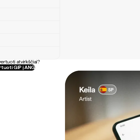
ertuoti atvirkščiai?
tuoti GIP į ANG