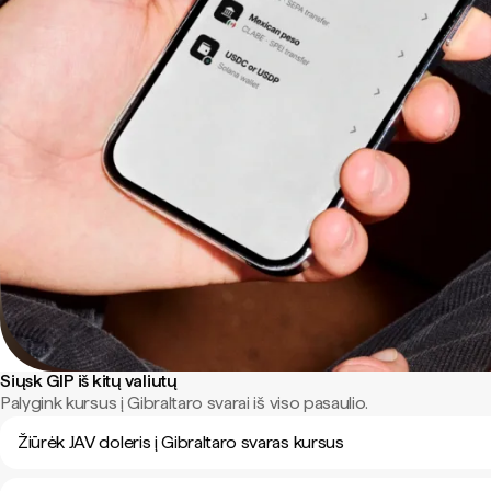
Siųsk GIP iš kitų valiutų
Palygink kursus į Gibraltaro svarai iš viso pasaulio.
Žiūrėk JAV doleris į Gibraltaro svaras kursus