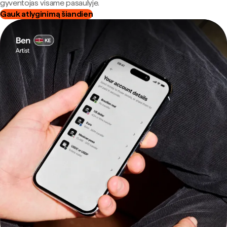
gyventojas visame pasaulyje.
Gauk atlyginimą šiandien