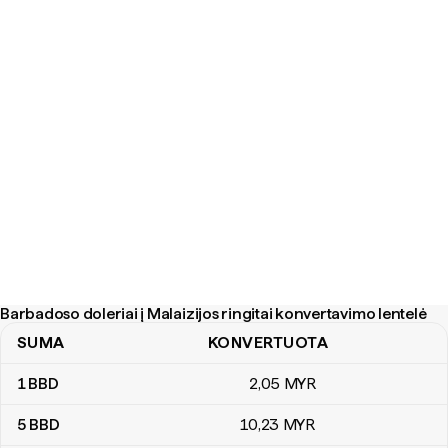
Barbadoso doleriai į Malaizijos ringitai konvertavimo lentelė
SUMA
KONVERTUOTA
Barbadoso doleriai į Malaizijos ringitai konvertavimo lentelė
1
BBD
2
,05
MYR
5
BBD
10
,23
MYR