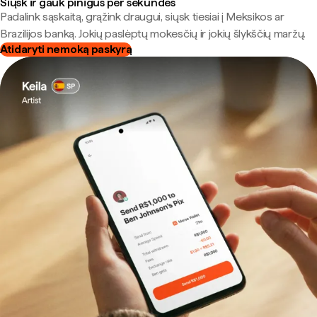
Siųsk ir gauk pinigus per sekundes
Padalink sąskaitą, grąžink draugui, siųsk tiesiai į Meksikos ar
Brazilijos banką. Jokių paslėptų mokesčių ir jokių šlykščių maržų.
Atidaryti nemoką paskyrą