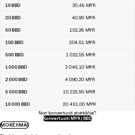
10
BBD
20
,45
MYR
20
BBD
40
,90
MYR
50
BBD
102
,26
MYR
100
BBD
204
,51
MYR
500
BBD
1 022
,55
MYR
1 000
BBD
2 045
,10
MYR
2 000
BBD
4 090
,20
MYR
5 000
BBD
10 225
,50
MYR
10 000
BBD
20 451
,00
MYR
Nori konvertuoti atvirkščiai?
Konvertuoti MYR į BBD
MOKĖJIMAI