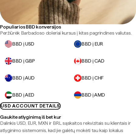
Populiarios BBD konversijos
Peržiūrėk Barbadoso doleriai kursus į kitas pagrindines valiutas.
BBD į USD
BBD į EUR
BBD į GBP
BBD į CAD
BBD į AUD
BBD į CHF
BBD į AED
BBD į AMD
USD ACCOUNT DETAILS
Gaukite atlyginimą iš bet kur
Dalinkis USD, EUR, MXN ir BRL sąskaitos rekvizitais su klientais ir
atlyginimo sistemomis, kad jie galėtų mokėti tau kaip lokalus