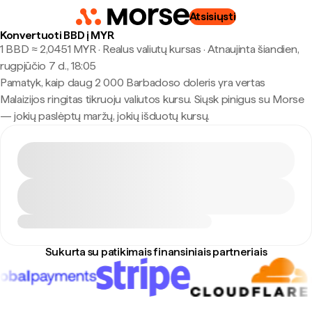
Atsisiųsti
Konvertuoti BBD į MYR
1 BBD ≈ 2,0451 MYR · Realus valiutų kursas
·
Atnaujinta šiandien,
rugpjūčio 7 d., 18:05
Pamatyk, kaip daug 2 000 Barbadoso doleris yra vertas
Malaizijos ringitas tikruoju valiutos kursu. Siųsk pinigus su Morse
— jokių paslėptų maržų, jokių išduotų kursų.
Sukurta su patikimais finansiniais partneriais