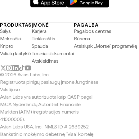
PRODUKTAS
ĮMONĖ
PAGALBA
Šalys
Karjera
Pagalbos centras
Mokesčiai
Tinklaraštis
Būsena
Kripto
Spauda
Atsisiųsk „Morse" programėlę
Valiutų keityklė
Teisiniai dokumentai
Atskleidimas
© 2026 Avian Labs, Inc
Registruota pinigų paslaugų įmonė Jungtinėse
Valstijose
Avian Labs yra autorizuota kaip CASP pagal
MiCA Nyderlandų Autoriteit Financiële
Markten (AFM) (registracijos numeris
41000005).
Avian Labs USA, Inc., NMLS ID # 2639252
Išankstinio mokėjimo debetinę "Visa" kortelę