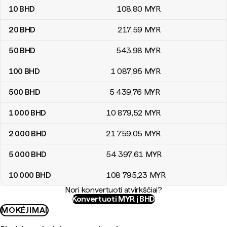
10
BHD
108
,80
MYR
20
BHD
217
,59
MYR
50
BHD
543
,98
MYR
100
BHD
1 087
,95
MYR
500
BHD
5 439
,76
MYR
1 000
BHD
10 879
,52
MYR
2 000
BHD
21 759
,05
MYR
5 000
BHD
54 397
,61
MYR
10 000
BHD
108 795
,23
MYR
Nori konvertuoti atvirkščiai?
Konvertuoti MYR į BHD
MOKĖJIMAI