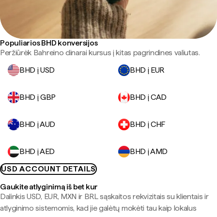
Populiarios BHD konversijos
Peržiūrėk Bahreino dinarai kursus į kitas pagrindines valiutas.
BHD į USD
BHD į EUR
BHD į GBP
BHD į CAD
BHD į AUD
BHD į CHF
BHD į AED
BHD į AMD
USD ACCOUNT DETAILS
Gaukite atlyginimą iš bet kur
Dalinkis USD, EUR, MXN ir BRL sąskaitos rekvizitais su klientais ir
atlyginimo sistemomis, kad jie galėtų mokėti tau kaip lokalus