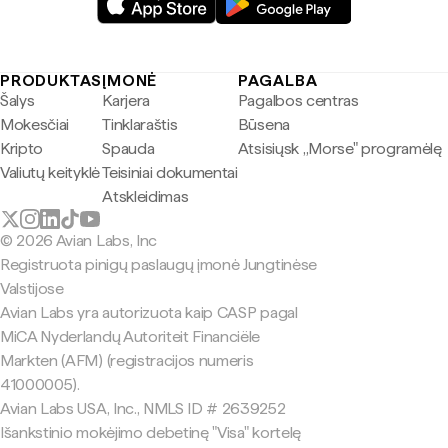
PRODUKTAS
ĮMONĖ
PAGALBA
Šalys
Karjera
Pagalbos centras
Mokesčiai
Tinklaraštis
Būsena
Kripto
Spauda
Atsisiųsk „Morse" programėlę
Valiutų keityklė
Teisiniai dokumentai
Atskleidimas
© 2026 Avian Labs, Inc
Registruota pinigų paslaugų įmonė Jungtinėse
Valstijose
Avian Labs yra autorizuota kaip CASP pagal
MiCA Nyderlandų Autoriteit Financiële
Markten (AFM) (registracijos numeris
41000005).
Avian Labs USA, Inc., NMLS ID # 2639252
Išankstinio mokėjimo debetinę "Visa" kortelę