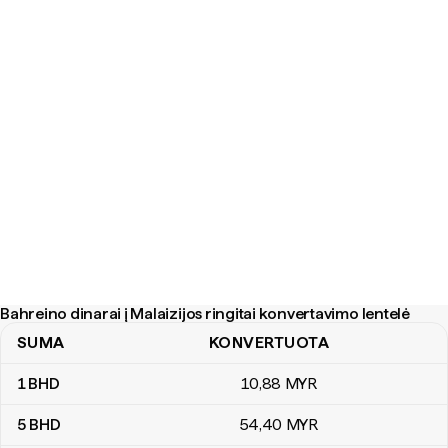
Bahreino dinarai į Malaizijos ringitai konvertavimo lentelė
SUMA
KONVERTUOTA
Bahreino dinarai į Malaizijos ringitai konvertavimo lentelė
1
BHD
10
,88
MYR
5
BHD
54
,40
MYR