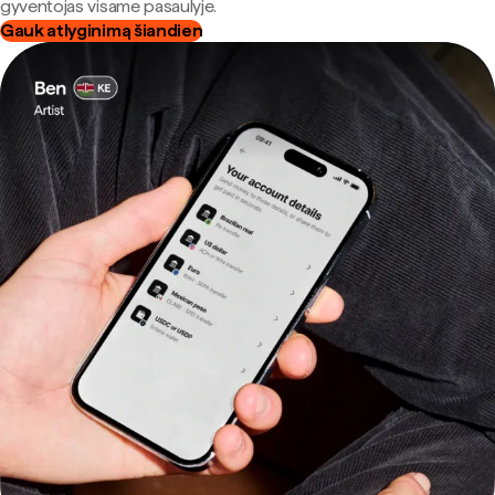
gyventojas visame pasaulyje.
Gauk atlyginimą šiandien