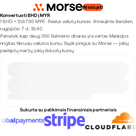
Atsisiųsti
Konvertuoti BHD į MYR
1 BHD ≈ 10,8795 MYR · Realus valiutų kursas
·
Atnaujinta šiandien,
rugpjūčio 7 d., 18:40
Pamatyk, kaip daug 350 Bahreino dinaras yra vertas Malaizijos
ringitas tikruoju valiutos kursu. Siųsk pinigus su Morse — jokių
paslėptų maržų, jokių išduotų kursų.
Sukurta su patikimais finansiniais partneriais