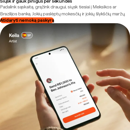
Siųsk ir gauk pinigus per sekundes
Padalink sąskaitą, grąžink draugui, siųsk tiesiai į Meksikos ar
Brazilijos banką. Jokių paslėptų mokesčių ir jokių šlykščių maržų.
Atidaryti nemoką paskyrą