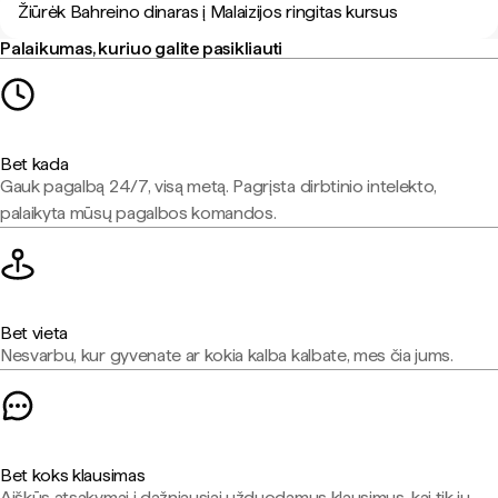
Žiūrėk Bahreino dinaras į Malaizijos ringitas kursus
Palaikumas, kuriuo galite pasikliauti
Bet kada
Gauk pagalbą 24/7, visą metą. Pagrįsta dirbtinio intelekto,
palaikyta mūsų pagalbos komandos.
Bet vieta
Nesvarbu, kur gyvenate ar kokia kalba kalbate, mes čia jums.
Bet koks klausimas
Aiškūs atsakymai į dažniausiai užduodamus klausimus, kai tik jų