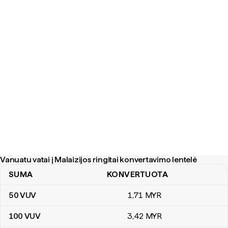
Vanuatu vatai į Malaizijos ringitai konvertavimo lentelė
SUMA
KONVERTUOTA
Vanuatu vatai į Malaizijos ringitai konvertavimo lentelė
50
VUV
1
,71
MYR
100
VUV
3
,42
MYR