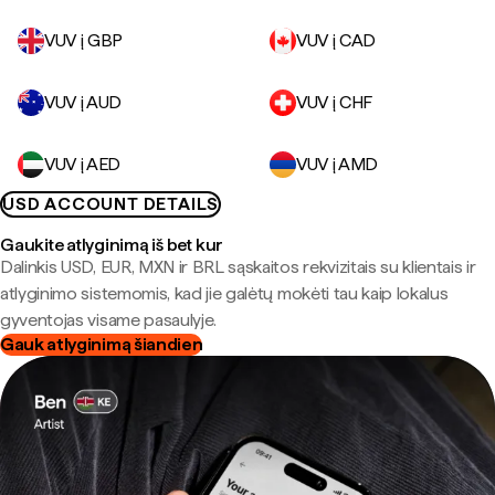
VUV į GBP
VUV į CAD
VUV į AUD
VUV į CHF
VUV į AED
VUV į AMD
USD ACCOUNT DETAILS
Gaukite atlyginimą iš bet kur
Dalinkis USD, EUR, MXN ir BRL sąskaitos rekvizitais su klientais ir
atlyginimo sistemomis, kad jie galėtų mokėti tau kaip lokalus
gyventojas visame pasaulyje.
Gauk atlyginimą šiandien