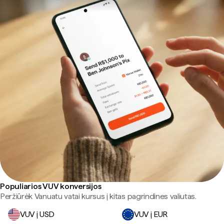
Populiarios VUV konversijos
Peržiūrėk Vanuatu vatai kursus į kitas pagrindines valiutas.
VUV į USD
VUV į EUR