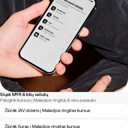
Siųsk MYR iš kitų valiutų
Palygink kursus į Malaizijos ringitai iš viso pasaulio.
Žiūrėk JAV doleris į Malaizijos ringitas kursus
Žiūrėk Euras į Malaizijos ringitas kursus