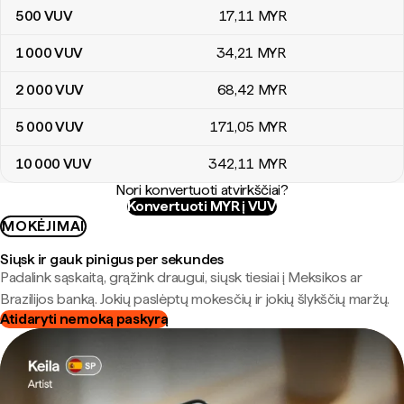
500
VUV
17
,11
MYR
1 000
VUV
34
,21
MYR
2 000
VUV
68
,42
MYR
5 000
VUV
171
,05
MYR
10 000
VUV
342
,11
MYR
Nori konvertuoti atvirkščiai?
Konvertuoti MYR į VUV
MOKĖJIMAI
Siųsk ir gauk pinigus per sekundes
Padalink sąskaitą, grąžink draugui, siųsk tiesiai į Meksikos ar
Brazilijos banką. Jokių paslėptų mokesčių ir jokių šlykščių maržų.
Atidaryti nemoką paskyrą