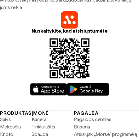
jums reikia.
Nuskaitykite, kad atsisiųstumėte
PRODUKTAS
ĮMONĖ
PAGALBA
Šalys
Karjera
Pagalbos centras
Mokesčiai
Tinklaraštis
Būsena
Kripto
Spauda
Atsisiųsk „Morse" programėlę