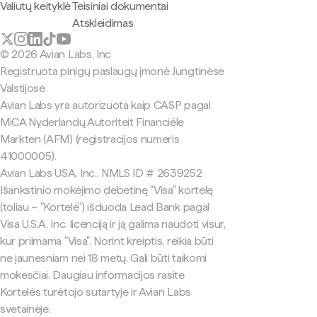
Valiutų keityklė
Teisiniai dokumentai
Atskleidimas
© 2026 Avian Labs, Inc
Registruota pinigų paslaugų įmonė Jungtinėse
Valstijose
Avian Labs yra autorizuota kaip CASP pagal
MiCA Nyderlandų Autoriteit Financiële
Markten (AFM) (registracijos numeris
41000005).
Avian Labs USA, Inc., NMLS ID # 2639252
Išankstinio mokėjimo debetinę "Visa" kortelę
(toliau – "Kortelė") išduoda Lead Bank pagal
Visa U.S.A. Inc. licenciją ir ją galima naudoti visur,
kur priimama "Visa". Norint kreiptis, reikia būti
ne jaunesniam nei 18 metų. Gali būti taikomi
mokesčiai. Daugiau informacijos rasite
Kortelės turėtojo sutartyje ir Avian Labs
svetainėje.