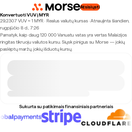
Atsisiųsti
Konvertuoti VUV į MYR
29,2307 VUV ≈ 1 MYR · Realus valiutų kursas
·
Atnaujinta šiandien,
rugpjūčio 8 d., 7:26
Pamatyk, kaip daug 120 000 Vanuatu vatas yra vertas Malaizijos
ringitas tikruoju valiutos kursu. Siųsk pinigus su Morse — jokių
paslėptų maržų, jokių išduotų kursų.
Sukurta su patikimais finansiniais partneriais