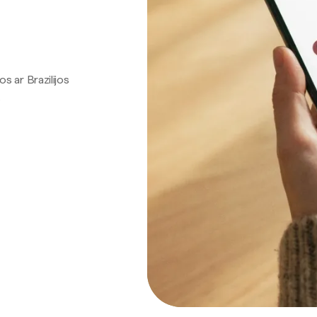
os ar Brazilijos
.