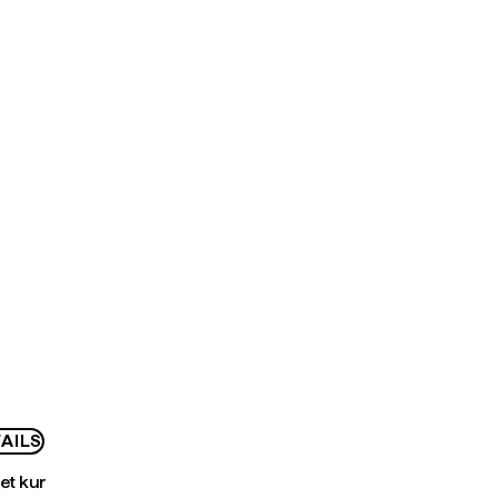
AILS
bet kur