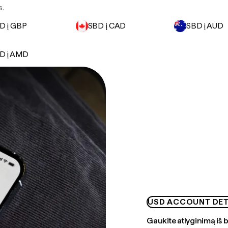
s.
D į GBP
SBD į CAD
SBD į AUD
D į AMD
USD ACCOUNT DET
Gaukite atlyginimą iš 