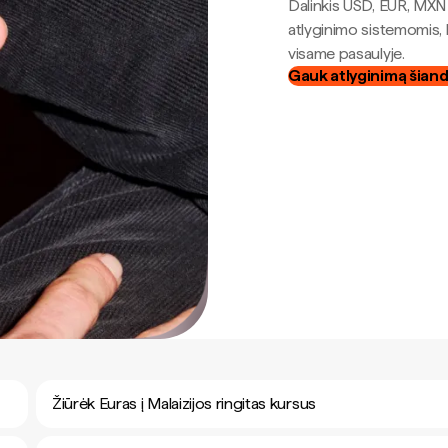
Dalinkis USD, EUR, MXN i
atlyginimo sistemomis, 
visame pasaulyje.
Gauk atlyginimą šian
Žiūrėk Euras į Malaizijos ringitas kursus