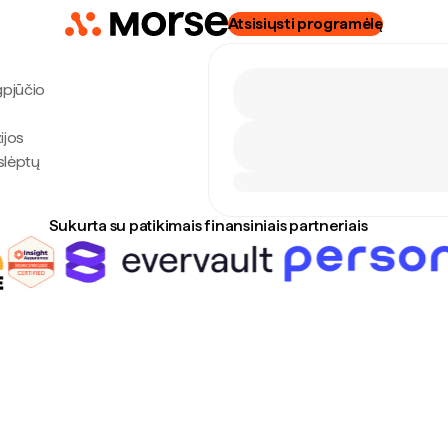
Atsisiųsti programėlę
gpjūčio
ijos
slėptų
Sukurta su patikimais finansiniais partneriais