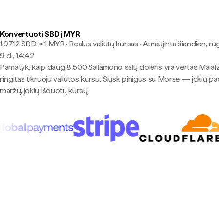
Konvertuoti SBD į MYR
1,9712 SBD ≈ 1 MYR · Realus valiutų kursas
·
Atnaujinta šiandien, ru
9 d., 14:42
Pamatyk, kaip daug 8 500 Saliamono salų doleris yra vertas Malaiz
ringitas tikruoju valiutos kursu. Siųsk pinigus su Morse — jokių pa
maržų, jokių išduotų kursų.