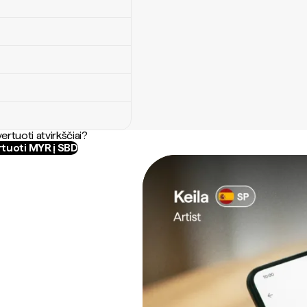
ertuoti atvirkščiai?
tuoti MYR į SBD