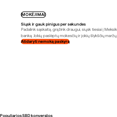
MOKĖJIMAI
Siųsk ir gauk pinigus per sekundes
Padalink sąskaitą, grąžink draugui, siųsk tiesiai į Meksik
banką. Jokių paslėptų mokesčių ir jokių šlykščių maržų
Atidaryti nemoką paskyrą
Populiarios SBD konversijos