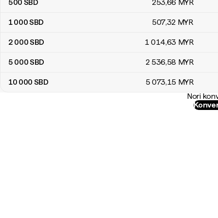
500
SBD
253
,66
MYR
1 000
SBD
507
,32
MYR
2 000
SBD
1 014
,63
MYR
5 000
SBD
2 536
,58
MYR
10 000
SBD
5 073
,15
MYR
Nori konv
Konver