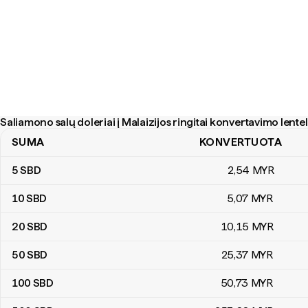
Saliamono salų doleriai į Malaizijos ringitai konvertavimo lente
SUMA
KONVERTUOTA
Saliamono salų doleriai į Malaizijos ringitai konvertavimo lentelė
5
SBD
2
,54
MYR
10
SBD
5
,07
MYR
20
SBD
10
,15
MYR
50
SBD
25
,37
MYR
100
SBD
50
,73
MYR