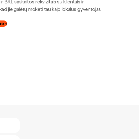
r BRL sąskaitos rekvizitais su klientais ir
kad jie galėtų mokėti tau kaip lokalus gyventojas
dien