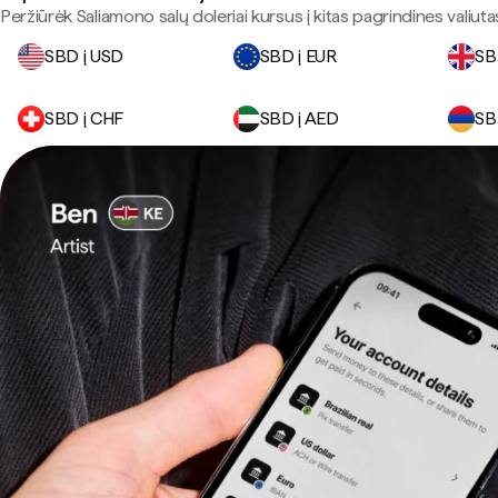
Peržiūrėk Saliamono salų doleriai kursus į kitas pagrindines valiuta
SBD į USD
SBD į EUR
SB
SBD į CHF
SBD į AED
SB