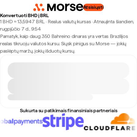
Atsisiųsti
Konvertuoti BHD į BRL
1 BHD ≈ 13,5947 BRL · Realus valiutų kursas
·
Atnaujinta šiandien,
rugpjūčio 7 d., 9:54
Pamatyk, kaip daug 350 Bahreino dinaras yra vertas Brazilijos
realas tikruoju valiutos kursu. Siųsk pinigus su Morse — jokių
paslėptų maržų, jokių išduotų kursų.
Sukurta su patikimais finansiniais partneriais