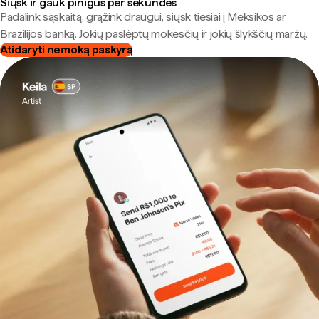
Siųsk ir gauk pinigus per sekundes
Padalink sąskaitą, grąžink draugui, siųsk tiesiai į Meksikos ar
Brazilijos banką. Jokių paslėptų mokesčių ir jokių šlykščių maržų.
Atidaryti nemoką paskyrą