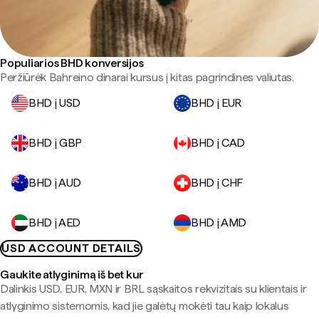
Populiarios BHD konversijos
Peržiūrėk Bahreino dinarai kursus į kitas pagrindines valiutas.
BHD į USD
BHD į EUR
BHD į GBP
BHD į CAD
BHD į AUD
BHD į CHF
BHD į AED
BHD į AMD
USD ACCOUNT DETAILS
Gaukite atlyginimą iš bet kur
Dalinkis USD, EUR, MXN ir BRL sąskaitos rekvizitais su klientais ir
atlyginimo sistemomis, kad jie galėtų mokėti tau kaip lokalus