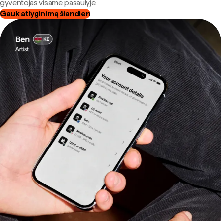
gyventojas visame pasaulyje.
Gauk atlyginimą šiandien