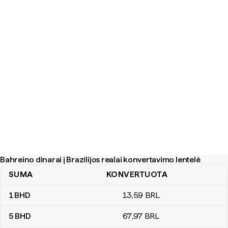
Bahreino dinarai į Brazilijos realai konvertavimo lentelė
SUMA
KONVERTUOTA
Bahreino dinarai į Brazilijos realai konvertavimo lentelė
1
BHD
13
,59
BRL
5
BHD
67
,97
BRL