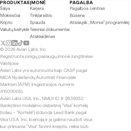
PRODUKTAS
ĮMONĖ
PAGALBA
Šalys
Karjera
Pagalbos centras
Mokesčiai
Tinklaraštis
Būsena
Kripto
Spauda
Atsisiųsk „Morse" programėlę
Valiutų keityklė
Teisiniai dokumentai
Atskleidimas
© 2026 Avian Labs, Inc
Registruota pinigų paslaugų įmonė Jungtinėse
Valstijose
Avian Labs yra autorizuota kaip CASP pagal
MiCA Nyderlandų Autoriteit Financiële
Markten (AFM) (registracijos numeris
41000005).
Avian Labs USA, Inc., NMLS ID # 2639252
Išankstinio mokėjimo debetinę "Visa" kortelę
(toliau – "Kortelė") išduoda Lead Bank pagal
Visa U.S.A. Inc. licenciją ir ją galima naudoti visur,
kur priimama "Visa". Norint kreiptis, reikia būti