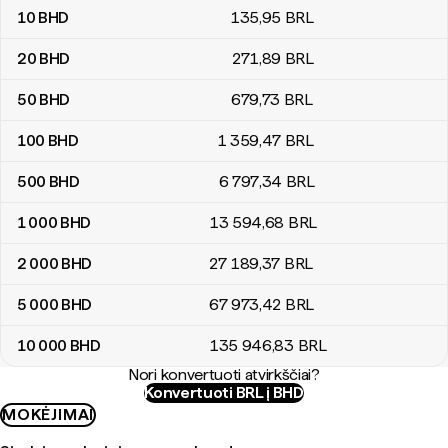
10
BHD
135
,95
BRL
20
BHD
271
,89
BRL
50
BHD
679
,73
BRL
100
BHD
1 359
,47
BRL
500
BHD
6 797
,34
BRL
1 000
BHD
13 594
,68
BRL
2 000
BHD
27 189
,37
BRL
5 000
BHD
67 973
,42
BRL
10 000
BHD
135 946
,83
BRL
Nori konvertuoti atvirkščiai?
Konvertuoti BRL į BHD
MOKĖJIMAI