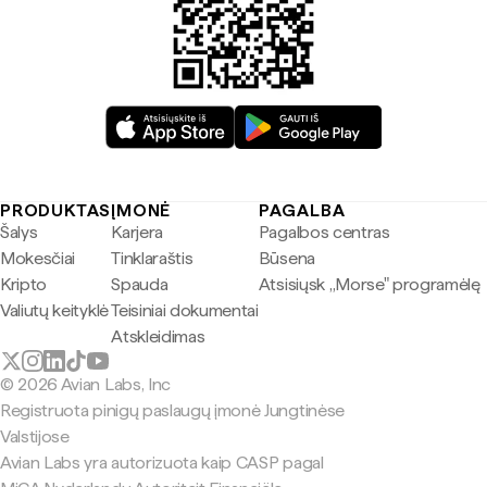
PRODUKTAS
ĮMONĖ
PAGALBA
Šalys
Karjera
Pagalbos centras
Mokesčiai
Tinklaraštis
Būsena
Kripto
Spauda
Atsisiųsk „Morse" programėlę
Valiutų keityklė
Teisiniai dokumentai
Atskleidimas
© 2026 Avian Labs, Inc
Registruota pinigų paslaugų įmonė Jungtinėse
Valstijose
Avian Labs yra autorizuota kaip CASP pagal