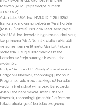
MiCA Nyderlandų Autoriteit Financiële
Markten (AFM) (registracijos numeris
41000005).
Avian Labs USA, Inc., NMLS ID # 2639252
Išankstinio mokėjimo debetinę "Visa" kortelę
(toliau – "Kortelė") išduoda Lead Bank pagal
Visa U.S.A. Inc. licenciją ir ją galima naudoti visur,
kur priimama "Visa". Norint kreiptis, reikia būti
ne jaunesniam nei 18 metų. Gali būti taikomi
mokesčiai. Daugiau informacijos rasite
Kortelės turėtojo sutartyje ir Avian Labs
svetainėje.
Bridge Ventures LLC ("Bridge") nėra bankas.
Bridge yra finansinių technologijų įmonė ir
Programos valdytoja, atsakinga už Kortelės
valdymą ir eksploatavimą Lead Bank vardu.
Avian Labs nėra bankas. Avian Labs yra
finansinių technologijų įmonė ir Platformos
teikėja, atsakinga už kortelės programą,