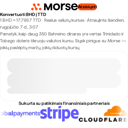
Atsisiųsti
Konvertuoti BHD į TTD
1 BHD ≈ 17,7957 TTD · Realus valiutų kursas
·
Atnaujinta šiandien,
rugpjūčio 7 d., 3:07
Pamatyk, kaip daug 350 Bahreino dinaras yra vertas Trinidado ir
Tobago doleris tikruoju valiutos kursu. Siųsk pinigus su Morse —
jokių paslėptų maržų, jokių išduotų kursų.
Sukurta su patikimais finansiniais partneriais