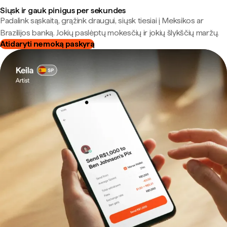
Siųsk ir gauk pinigus per sekundes
Padalink sąskaitą, grąžink draugui, siųsk tiesiai į Meksikos ar
Brazilijos banką. Jokių paslėptų mokesčių ir jokių šlykščių maržų.
Atidaryti nemoką paskyrą