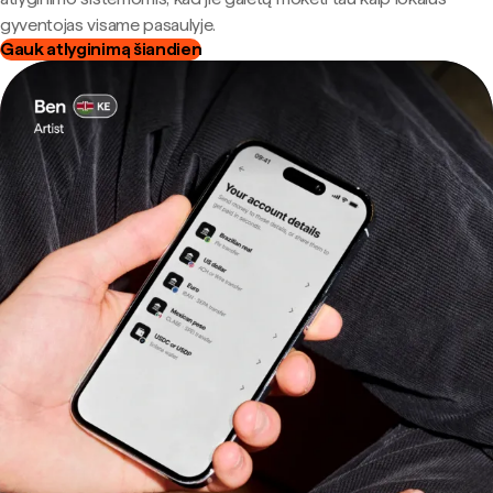
gyventojas visame pasaulyje.
Gauk atlyginimą šiandien