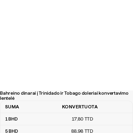
Bahreino dinarai į Trinidado ir Tobago doleriai konvertavimo
lentelė
SUMA
KONVERTUOTA
Bahreino dinarai į Trinidado ir Tobago doleriai konvertavimo lentel
1
BHD
17
,80
TTD
5
BHD
88
,98
TTD