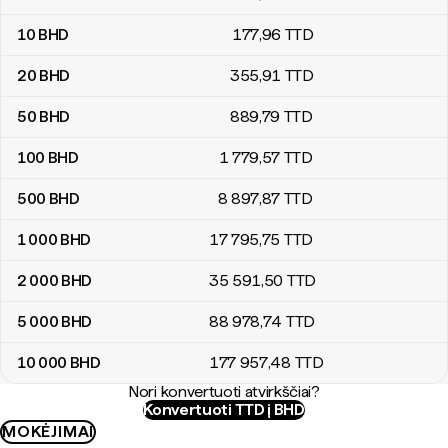
10
BHD
177
,96
TTD
20
BHD
355
,91
TTD
50
BHD
889
,79
TTD
100
BHD
1 779
,57
TTD
500
BHD
8 897
,87
TTD
1 000
BHD
17 795
,75
TTD
2 000
BHD
35 591
,50
TTD
5 000
BHD
88 978
,74
TTD
10 000
BHD
177 957
,48
TTD
Nori konvertuoti atvirkščiai?
Konvertuoti TTD į BHD
MOKĖJIMAI