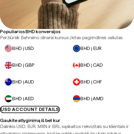
Populiarios BHD konversijos
Peržiūrėk Bahreino dinarai kursus į kitas pagrindines valiutas.
BHD į USD
BHD į EUR
BHD į GBP
BHD į CAD
BHD į AUD
BHD į CHF
BHD į AED
BHD į AMD
USD ACCOUNT DETAILS
Gaukite atlyginimą iš bet kur
Dalinkis USD, EUR, MXN ir BRL sąskaitos rekvizitais su klientais ir
atlyginimo sistemomis, kad jie galėtų mokėti tau kaip lokalus