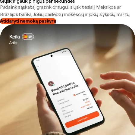
Siųsk ir gauk pinigus per sekundes
Padalink sąskaitą, grąžink draugui, siųsk tiesiai į Meksikos ar
Brazilijos banką. Jokių paslėptų mokesčių ir jokių šlykščių maržų.
Atidaryti nemoką paskyrą