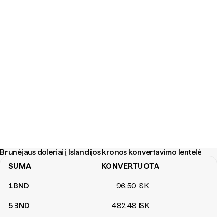
Brunėjaus doleriai į Islandijos kronos konvertavimo lentelė
SUMA
KONVERTUOTA
Brunėjaus doleriai į Islandijos kronos konvertavimo lentelė
1
BND
96
,50
ISK
5
BND
482
,48
ISK