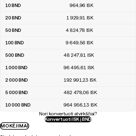
10
BND
964
,96
ISK
20
BND
1 929
,91
ISK
50
BND
4 824
,78
ISK
100
BND
9 649
,56
ISK
500
BND
48 247
,81
ISK
1 000
BND
96 495
,61
ISK
2 000
BND
192 991
,23
ISK
5 000
BND
482 478
,06
ISK
10 000
BND
964 956
,13
ISK
Nori konvertuoti atvirkščiai?
Konvertuoti ISK į BND
MOKĖJIMAI