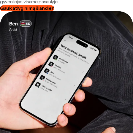
gyventojas visame pasaulyje.
Gauk atlyginimą šiandien