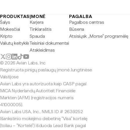
PRODUKTAS
ĮMONĖ
PAGALBA
Šalys
Karjera
Pagalbos centras
Mokesčiai
Tinklaraštis
Būsena
Kripto
Spauda
Atsisiųsk „Morse" programėlę
Valiutų keityklė
Teisiniai dokumentai
Atskleidimas
© 2026 Avian Labs, Inc
Registruota pinigų paslaugų įmonė Jungtinėse
Valstijose
Avian Labs yra autorizuota kaip CASP pagal
MiCA Nyderlandų Autoriteit Financiële
Markten (AFM) (registracijos numeris
41000005).
Avian Labs USA, Inc., NMLS ID # 2639252
Išankstinio mokėjimo debetinę "Visa" kortelę
(toliau – "Kortelė") išduoda Lead Bank pagal