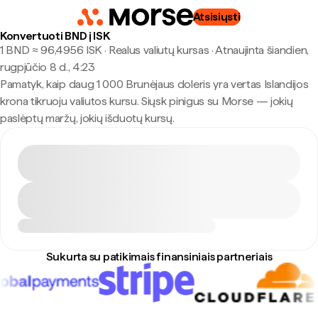
Atsisiųsti
Konvertuoti BND į ISK
1 BND ≈ 96,4956 ISK · Realus valiutų kursas
·
Atnaujinta šiandien,
rugpjūčio 8 d., 4:23
Pamatyk, kaip daug 1 000 Brunėjaus doleris yra vertas Islandijos
krona tikruoju valiutos kursu. Siųsk pinigus su Morse — jokių
paslėptų maržų, jokių išduotų kursų.
Sukurta su patikimais finansiniais partneriais