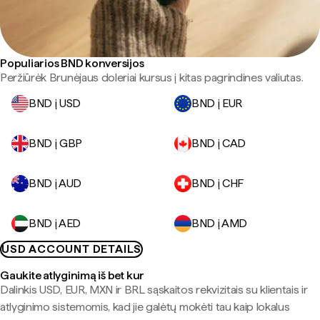
Populiarios BND konversijos
Peržiūrėk Brunėjaus doleriai kursus į kitas pagrindines valiutas.
BND į USD
BND į EUR
BND į GBP
BND į CAD
BND į AUD
BND į CHF
BND į AED
BND į AMD
USD ACCOUNT DETAILS
Gaukite atlyginimą iš bet kur
Dalinkis USD, EUR, MXN ir BRL sąskaitos rekvizitais su klientais ir
atlyginimo sistemomis, kad jie galėtų mokėti tau kaip lokalus