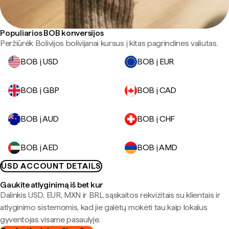
Populiarios BOB konversijos
Peržiūrėk Bolivijos bolivijanai kursus į kitas pagrindines valiutas.
BOB į USD
BOB į EUR
BOB į GBP
BOB į CAD
BOB į AUD
BOB į CHF
BOB į AED
BOB į AMD
USD ACCOUNT DETAILS
Gaukite atlyginimą iš bet kur
Dalinkis USD, EUR, MXN ir BRL sąskaitos rekvizitais su klientais ir
atlyginimo sistemomis, kad jie galėtų mokėti tau kaip lokalus
gyventojas visame pasaulyje.