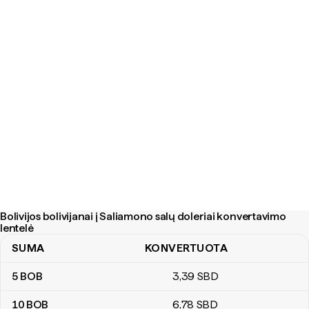
Bolivijos bolivijanai į Saliamono salų doleriai konvertavimo
lentelė
SUMA
KONVERTUOTA
Bolivijos bolivijanai į Saliamono salų doleriai konvertavimo lentelė
5
BOB
3
,39
SBD
10
BOB
6
,78
SBD