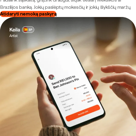
Brazilijos banką. Jokių paslėptų mokesčių ir jokių šlykščių maržų.
Atidaryti nemoką paskyrą