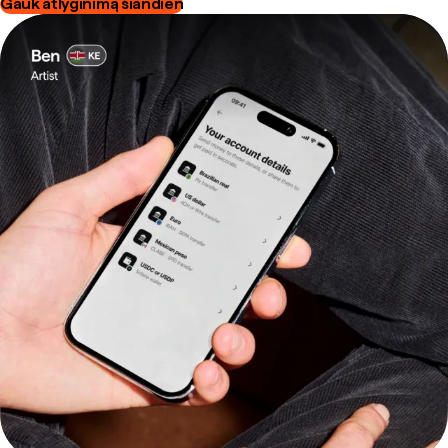
Gauk atlyginimą šiandien