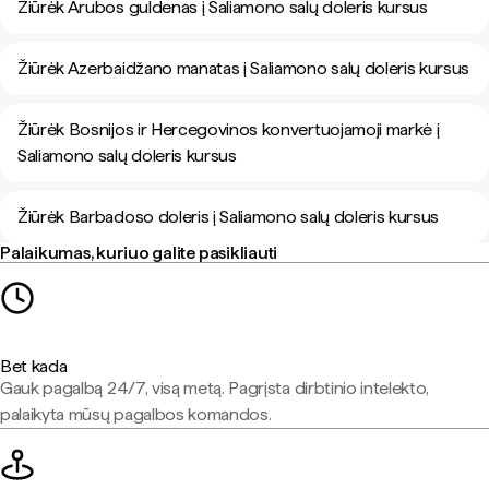
Žiūrėk Arubos guldenas į Saliamono salų doleris kursus
Žiūrėk Azerbaidžano manatas į Saliamono salų doleris kursus
Žiūrėk Bosnijos ir Hercegovinos konvertuojamoji markė į
Saliamono salų doleris kursus
Žiūrėk Barbadoso doleris į Saliamono salų doleris kursus
Palaikumas, kuriuo galite pasikliauti
Bet kada
Gauk pagalbą 24/7, visą metą. Pagrįsta dirbtinio intelekto,
palaikyta mūsų pagalbos komandos.