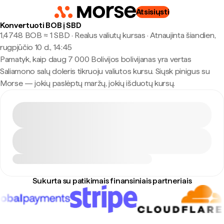
Atsisiųsti
Konvertuoti BOB į SBD
1,4748 BOB ≈ 1 SBD · Realus valiutų kursas
·
Atnaujinta šiandien,
rugpjūčio 10 d., 14:45
Pamatyk, kaip daug 7 000 Bolivijos bolivijanas yra vertas
Saliamono salų doleris tikruoju valiutos kursu. Siųsk pinigus su
Morse — jokių paslėptų maržų, jokių išduotų kursų.
Sukurta su patikimais finansiniais partneriais