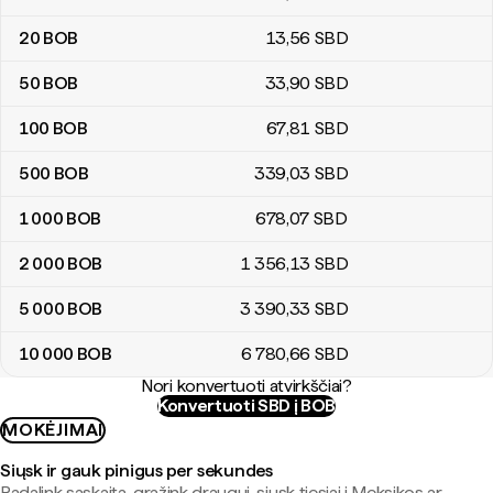
20
BOB
13
,56
SBD
50
BOB
33
,90
SBD
100
BOB
67
,81
SBD
500
BOB
339
,03
SBD
1 000
BOB
678
,07
SBD
2 000
BOB
1 356
,13
SBD
5 000
BOB
3 390
,33
SBD
10 000
BOB
6 780
,66
SBD
Nori konvertuoti atvirkščiai?
Konvertuoti SBD į BOB
MOKĖJIMAI
Siųsk ir gauk pinigus per sekundes
Padalink sąskaitą, grąžink draugui, siųsk tiesiai į Meksikos ar