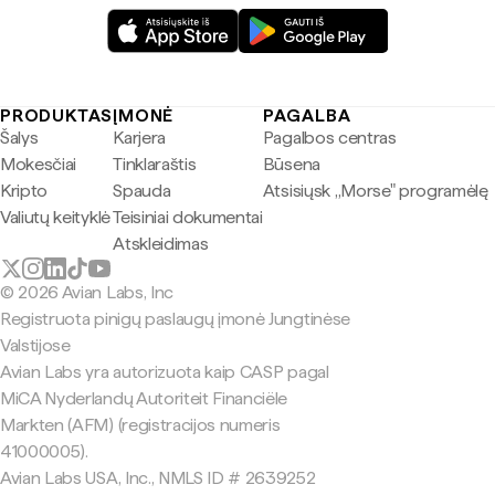
PRODUKTAS
ĮMONĖ
PAGALBA
Šalys
Karjera
Pagalbos centras
Mokesčiai
Tinklaraštis
Būsena
Kripto
Spauda
Atsisiųsk „Morse" programėlę
Valiutų keityklė
Teisiniai dokumentai
Atskleidimas
© 2026 Avian Labs, Inc
Registruota pinigų paslaugų įmonė Jungtinėse
Valstijose
Avian Labs yra autorizuota kaip CASP pagal
MiCA Nyderlandų Autoriteit Financiële
Markten (AFM) (registracijos numeris
41000005).
Avian Labs USA, Inc., NMLS ID # 2639252