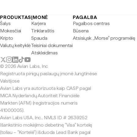
PRODUKTAS
ĮMONĖ
PAGALBA
Šalys
Karjera
Pagalbos centras
Mokesčiai
Tinklaraštis
Būsena
Kripto
Spauda
Atsisiųsk „Morse" programėlę
Valiutų keityklė
Teisiniai dokumentai
Atskleidimas
© 2026 Avian Labs, Inc
Registruota pinigų paslaugų įmonė Jungtinėse
Valstijose
Avian Labs yra autorizuota kaip CASP pagal
MiCA Nyderlandų Autoriteit Financiële
Markten (AFM) (registracijos numeris
41000005).
Avian Labs USA, Inc., NMLS ID # 2639252
Išankstinio mokėjimo debetinę "Visa" kortelę
(toliau – "Kortelė") išduoda Lead Bank pagal