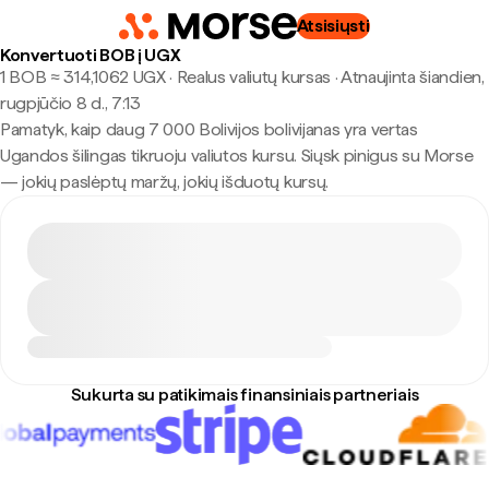
Atsisiųsti
Konvertuoti BOB į UGX
1 BOB ≈ 314,1062 UGX · Realus valiutų kursas
·
Atnaujinta šiandien,
rugpjūčio 8 d., 7:13
Pamatyk, kaip daug 7 000 Bolivijos bolivijanas yra vertas
Ugandos šilingas tikruoju valiutos kursu. Siųsk pinigus su Morse
— jokių paslėptų maržų, jokių išduotų kursų.
Sukurta su patikimais finansiniais partneriais