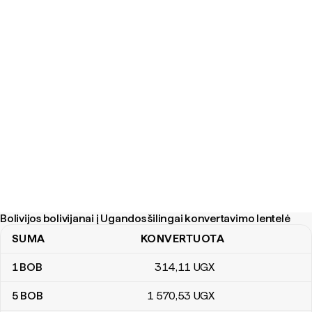
Bolivijos bolivijanai į Ugandos šilingai konvertavimo lentelė
SUMA
KONVERTUOTA
Bolivijos bolivijanai į Ugandos šilingai konvertavimo lentelė
1
BOB
314
,11
UGX
5
BOB
1 570
,53
UGX