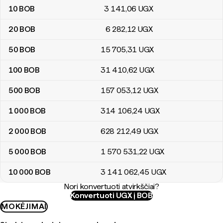
10
BOB
3 141
,06
UGX
20
BOB
6 282
,12
UGX
50
BOB
15 705
,31
UGX
100
BOB
31 410
,62
UGX
500
BOB
157 053
,12
UGX
1 000
BOB
314 106
,24
UGX
2 000
BOB
628 212
,49
UGX
5 000
BOB
1 570 531
,22
UGX
10 000
BOB
3 141 062
,45
UGX
Nori konvertuoti atvirkščiai?
Konvertuoti UGX į BOB
MOKĖJIMAI