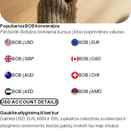
Populiarios BOB konversijos
Peržiūrėk Bolivijos bolivijanai kursus į kitas pagrindines valiutas.
BOB į USD
BOB į EUR
BOB į GBP
BOB į CAD
BOB į AUD
BOB į CHF
BOB į AED
BOB į AMD
USD ACCOUNT DETAILS
Gaukite atlyginimą iš bet kur
Dalinkis USD, EUR, MXN ir BRL sąskaitos rekvizitais su klientais ir
atlyginimo sistemomis, kad jie galėtų mokėti tau kaip lokalus