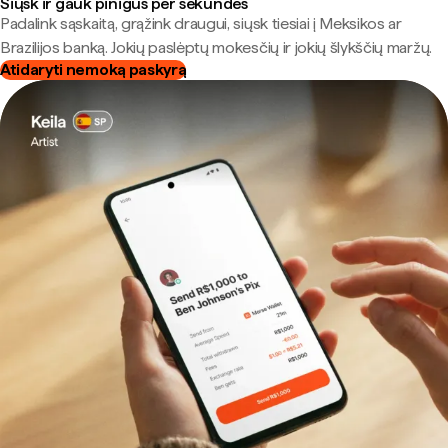
Siųsk ir gauk pinigus per sekundes
Padalink sąskaitą, grąžink draugui, siųsk tiesiai į Meksikos ar
Brazilijos banką. Jokių paslėptų mokesčių ir jokių šlykščių maržų.
Atidaryti nemoką paskyrą