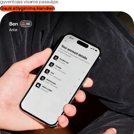
gyventojas visame pasaulyje.
Gauk atlyginimą šiandien