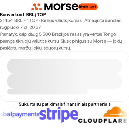
Atsisiųsti
Konvertuoti BRL į TOP
2,1454 BRL ≈ 1 TOP · Realus valiutų kursas
·
Atnaujinta šiandien,
rugpjūčio 7 d., 20:37
Pamatyk, kaip daug 5 500 Brazilijos realas yra vertas Tongo
paanga tikruoju valiutos kursu. Siųsk pinigus su Morse — jokių
paslėptų maržų, jokių išduotų kursų.
Sukurta su patikimais finansiniais partneriais