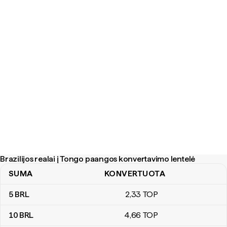
Brazilijos realai į Tongo paangos konvertavimo lentelė
SUMA
KONVERTUOTA
Brazilijos realai į Tongo paangos konvertavimo lentelė
5
BRL
2
,33
TOP
10
BRL
4
,66
TOP