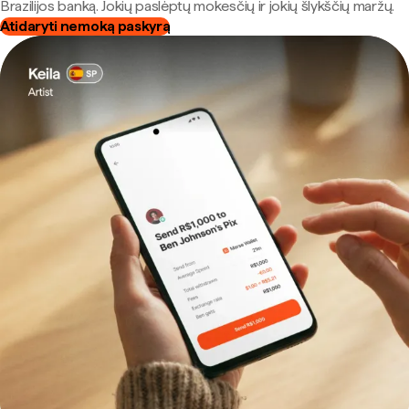
Brazilijos banką. Jokių paslėptų mokesčių ir jokių šlykščių maržų.
Atidaryti nemoką paskyrą