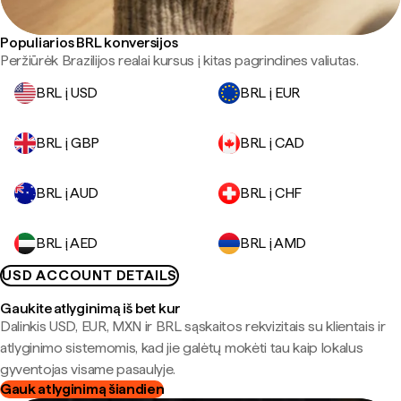
Populiarios BRL konversijos
Peržiūrėk Brazilijos realai kursus į kitas pagrindines valiutas.
BRL į USD
BRL į EUR
BRL į GBP
BRL į CAD
BRL į AUD
BRL į CHF
BRL į AED
BRL į AMD
USD ACCOUNT DETAILS
Gaukite atlyginimą iš bet kur
Dalinkis USD, EUR, MXN ir BRL sąskaitos rekvizitais su klientais ir
atlyginimo sistemomis, kad jie galėtų mokėti tau kaip lokalus
gyventojas visame pasaulyje.
Gauk atlyginimą šiandien