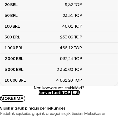
20
BRL
9
,32
TOP
50
BRL
23
,31
TOP
100
BRL
46
,61
TOP
500
BRL
233
,06
TOP
1 000
BRL
466
,12
TOP
2 000
BRL
932
,24
TOP
5 000
BRL
2 330
,60
TOP
10 000
BRL
4 661
,20
TOP
Nori konvertuoti atvirkščiai?
Konvertuoti TOP į BRL
MOKĖJIMAI
Siųsk ir gauk pinigus per sekundes
Padalink sąskaitą, grąžink draugui, siųsk tiesiai į Meksikos ar