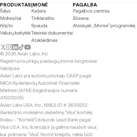
PRODUKTAS
ĮMONĖ
PAGALBA
Šalys
Karjera
Pagalbos centras
Mokesčiai
Tinklaraštis
Būsena
Kripto
Spauda
Atsisiųsk „Morse" programėlę
Valiutų keityklė
Teisiniai dokumentai
Atskleidimas
© 2026 Avian Labs, Inc
Registruota pinigų paslaugų įmonė Jungtinėse
Valstijose
Avian Labs yra autorizuota kaip CASP pagal
MiCA Nyderlandų Autoriteit Financiële
Markten (AFM) (registracijos numeris
41000005).
Avian Labs USA, Inc., NMLS ID # 2639252
Išankstinio mokėjimo debetinę "Visa" kortelę
(toliau – "Kortelė") išduoda Lead Bank pagal
Visa U.S.A. Inc. licenciją ir ją galima naudoti visur,
kur priimama "Visa". Norint kreiptis, reikia būti