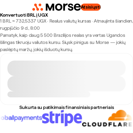
Atsisiųsti
Konvertuoti BRL į UGX
1 BRL ≈ 732,5337 UGX · Realus valiutų kursas
·
Atnaujinta šiandien,
rugpjūčio 9 d., 8:00
Pamatyk, kaip daug 5 500 Brazilijos realas yra vertas Ugandos
šilingas tikruoju valiutos kursu. Siųsk pinigus su Morse — jokių
paslėptų maržų, jokių išduotų kursų.
Sukurta su patikimais finansiniais partneriais