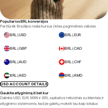
Populiarios BRL konversijos
Peržiūrėk Brazilijos realai kursus į kitas pagrindines valiutas.
BRL į USD
BRL į EUR
BRL į GBP
BRL į CAD
BRL į AUD
BRL į CHF
BRL į AED
BRL į AMD
USD ACCOUNT DETAILS
Gaukite atlyginimą iš bet kur
Dalinkis USD, EUR, MXN ir BRL sąskaitos rekvizitais su klientais ir
atlyginimo sistemomis, kad jie galėtų mokėti tau kaip lokalus