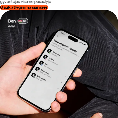
gyventojas visame pasaulyje.
Gauk atlyginimą šiandien