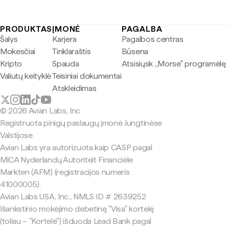
PRODUKTAS
ĮMONĖ
PAGALBA
Šalys
Karjera
Pagalbos centras
Mokesčiai
Tinklaraštis
Būsena
Kripto
Spauda
Atsisiųsk „Morse" programėlę
Valiutų keityklė
Teisiniai dokumentai
Atskleidimas
© 2026 Avian Labs, Inc
Registruota pinigų paslaugų įmonė Jungtinėse
Valstijose
Avian Labs yra autorizuota kaip CASP pagal
MiCA Nyderlandų Autoriteit Financiële
Markten (AFM) (registracijos numeris
41000005).
Avian Labs USA, Inc., NMLS ID # 2639252
Išankstinio mokėjimo debetinę "Visa" kortelę
(toliau – "Kortelė") išduoda Lead Bank pagal