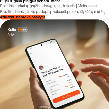
Siųsk ir gauk pinigus per sekundes
Padalink sąskaitą, grąžink draugui, siųsk tiesiai į Meksikos ar
Brazilijos banką. Jokių paslėptų mokesčių ir jokių šlykščių maržų.
Atidaryti nemoką paskyrą