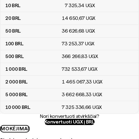
10
BRL
7 325
,34
UGX
20
BRL
14 650
,67
UGX
50
BRL
36 626
,68
UGX
100
BRL
73 253
,37
UGX
500
BRL
366 266
,83
UGX
1 000
BRL
732 533
,67
UGX
2 000
BRL
1 465 067
,33
UGX
5 000
BRL
3 662 668
,33
UGX
10 000
BRL
7 325 336
,66
UGX
Nori konvertuoti atvirkščiai?
Konvertuoti UGX į BRL
MOKĖJIMAI