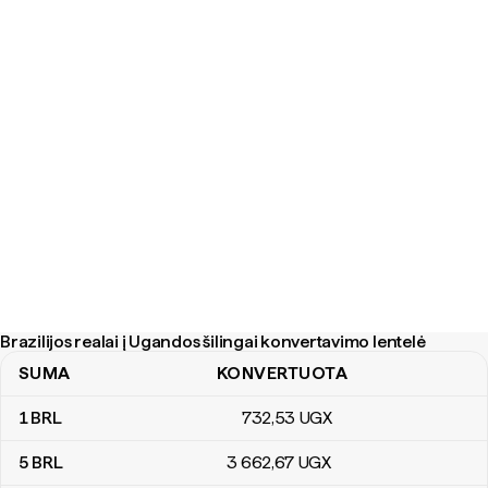
Brazilijos realai į Ugandos šilingai konvertavimo lentelė
SUMA
KONVERTUOTA
Brazilijos realai į Ugandos šilingai konvertavimo lentelė
1
BRL
732
,53
UGX
5
BRL
3 662
,67
UGX