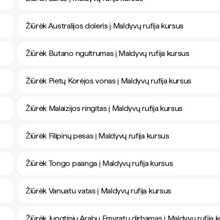
Žiūrėk Australijos doleris į Maldyvų rufija kursus
Žiūrėk Butano ngultrumas į Maldyvų rufija kursus
Žiūrėk Pietų Korėjos vonas į Maldyvų rufija kursus
Žiūrėk Malaizijos ringitas į Maldyvų rufija kursus
Žiūrėk Filipinų pesas į Maldyvų rufija kursus
Žiūrėk Tongo paanga į Maldyvų rufija kursus
Žiūrėk Vanuatu vatas į Maldyvų rufija kursus
Žiūrėk Jungtinių Arabų Emyratų dirhamas į Maldyvų rufija 