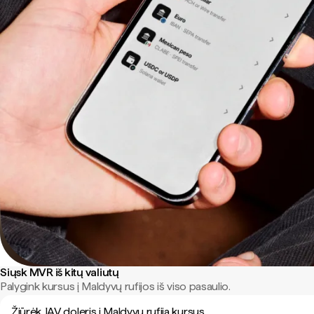
Siųsk MVR iš kitų valiutų
Palygink kursus į Maldyvų rufijos iš viso pasaulio.
Žiūrėk JAV doleris į Maldyvų rufija kursus