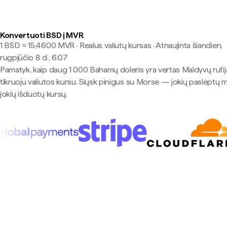
Konvertuoti BSD į MVR
1 BSD ≈ 15,4600 MVR · Realus valiutų kursas
·
Atnaujinta šiandien,
rugpjūčio 8 d., 6:07
Pamatyk, kaip daug 1 000 Bahamų doleris yra vertas Maldyvų rufij
tikruoju valiutos kursu. Siųsk pinigus su Morse — jokių paslėptų 
jokių išduotų kursų.