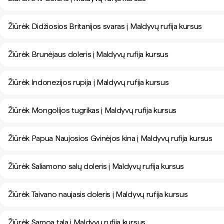
Žiūrėk Didžiosios Britanijos svaras į Maldyvų rufija kursus
Žiūrėk Brunėjaus doleris į Maldyvų rufija kursus
Žiūrėk Indonezijos rupija į Maldyvų rufija kursus
Žiūrėk Mongolijos tugrikas į Maldyvų rufija kursus
Žiūrėk Papua Naujosios Gvinėjos kina į Maldyvų rufija kursus
Žiūrėk Saliamono salų doleris į Maldyvų rufija kursus
Žiūrėk Taivano naujasis doleris į Maldyvų rufija kursus
Žiūrėk Samoa tala į Maldyvų rufija kursus