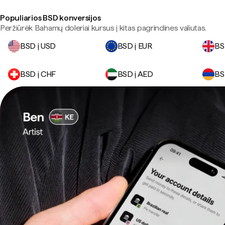
Populiarios BSD konversijos
Peržiūrėk Bahamų doleriai kursus į kitas pagrindines valiutas.
BSD į USD
BSD į EUR
BS
BSD į CHF
BSD į AED
BS