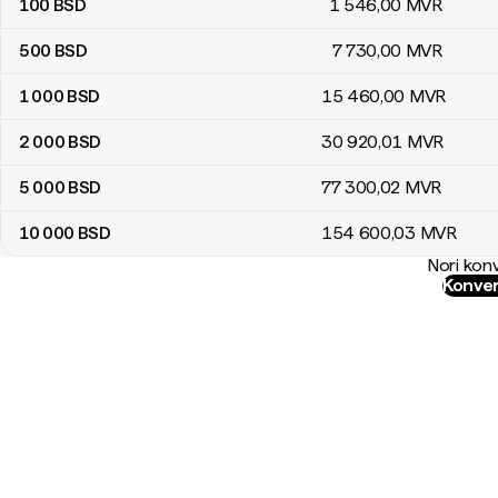
100
BSD
1 546
,00
MVR
500
BSD
7 730
,00
MVR
1 000
BSD
15 460
,00
MVR
2 000
BSD
30 920
,01
MVR
5 000
BSD
77 300
,02
MVR
10 000
BSD
154 600
,03
MVR
Nori konv
Konver