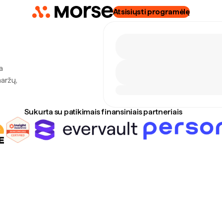
Atsisiųsti programėlę
a
maržų,
Sukurta su patikimais finansiniais partneriais