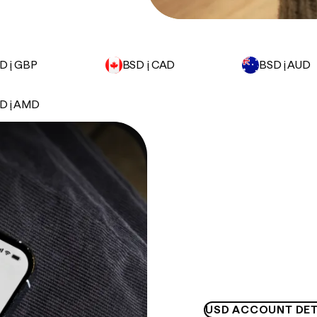
D į GBP
BSD į CAD
BSD į AUD
D į AMD
USD ACCOUNT DET