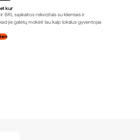
bet kur
r BRL sąskaitos rekvizitais su klientais ir
kad jie galėtų mokėti tau kaip lokalus gyventojas
dien