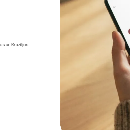
os ar Brazilijos
.