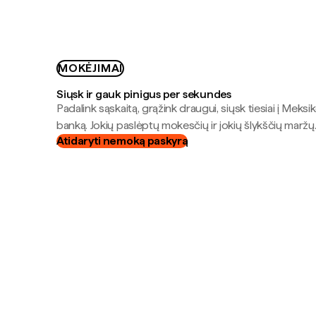
MOKĖJIMAI
Siųsk ir gauk pinigus per sekundes
Padalink sąskaitą, grąžink draugui, siųsk tiesiai į Meksik
banką. Jokių paslėptų mokesčių ir jokių šlykščių maržų
Atidaryti nemoką paskyrą