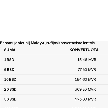
Bahamų doleriai į Maldyvų rufijos konvertavimo lentelė
SUMA
KONVERTUOTA
Bahamų doleriai į Maldyvų rufijos konvertavimo lentelė
1
BSD
15
,46
MVR
5
BSD
77
,30
MVR
10
BSD
154
,60
MVR
20
BSD
309
,20
MVR
50
BSD
773
,00
MVR