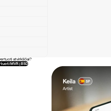
ertuoti atvirkščiai?
tuoti MVR į BSD