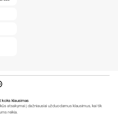
t koks klausimas
kūs atsakymai į dažniausiai užduodamus klausimus, kai tik
jums reikia.