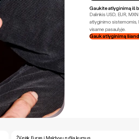
Gaukite atlyginimą iš 
Dalinkis USD, EUR, MXN i
atlyginimo sistemomis, 
visame pasaulyje.
Gauk atlyginimą šian
Žiūrėk Euras į Maldyvų rufija kursus