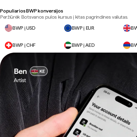
Populiarios BWP konversijos
Peržiūrėk Botsvanos pulos kursus į kitas pagrindines valiutas.
BWP į USD
BWP į EUR
BW
BWP į CHF
BWP į AED
BW