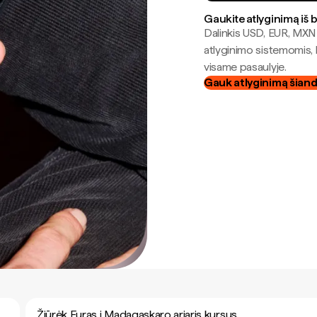
Gaukite atlyginimą iš 
Dalinkis USD, EUR, MXN i
atlyginimo sistemomis, 
visame pasaulyje.
Gauk atlyginimą šian
Žiūrėk Euras į Madagaskaro ariaris kursus