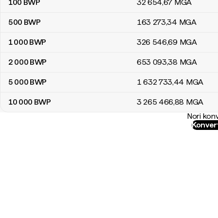
100
BWP
32 654
,67
MGA
500
BWP
163 273
,34
MGA
1 000
BWP
326 546
,69
MGA
2 000
BWP
653 093
,38
MGA
5 000
BWP
1 632 733
,44
MGA
10 000
BWP
3 265 466
,88
MGA
Nori konv
Konver