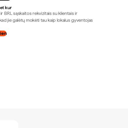
bet kur
r BRL sąskaitos rekvizitais su klientais ir
kad jie galėtų mokėti tau kaip lokalus gyventojas
dien