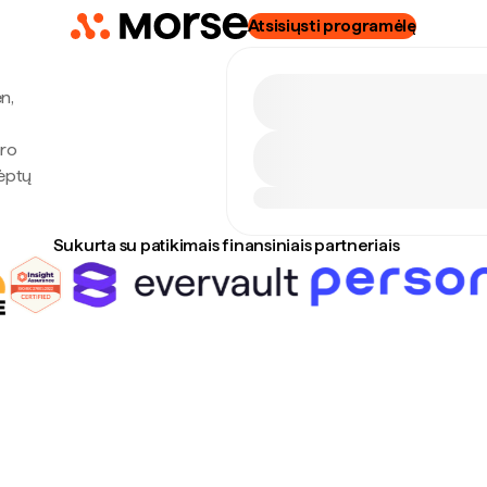
Atsisiųsti programėlę
n,
aro
lėptų
Sukurta su patikimais finansiniais partneriais