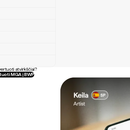
ertuoti atvirkščiai?
tuoti MGA į BWP