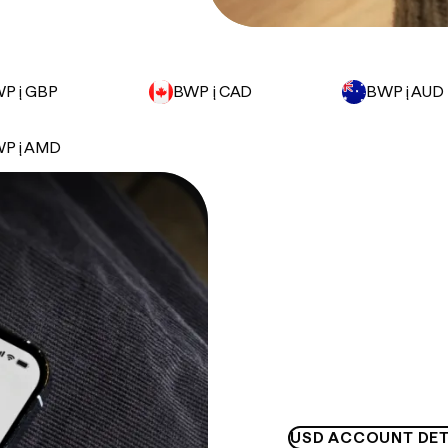
P į GBP
BWP į CAD
BWP į AUD
P į AMD
USD ACCOUNT DET