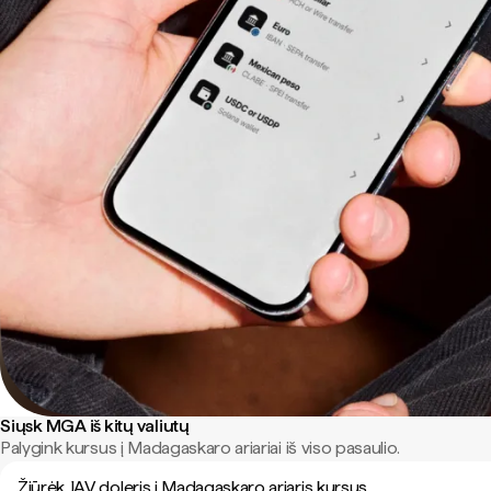
Siųsk MGA iš kitų valiutų
Palygink kursus į Madagaskaro ariariai iš viso pasaulio.
Žiūrėk JAV doleris į Madagaskaro ariaris kursus