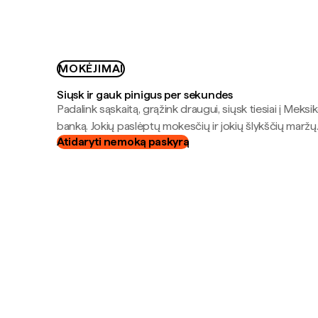
MOKĖJIMAI
Siųsk ir gauk pinigus per sekundes
Padalink sąskaitą, grąžink draugui, siųsk tiesiai į Meksik
banką. Jokių paslėptų mokesčių ir jokių šlykščių maržų
Atidaryti nemoką paskyrą