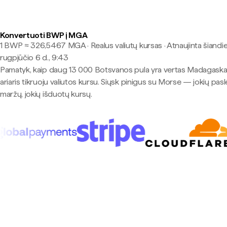
Konvertuoti BWP į MGA
1 BWP ≈ 326,5467 MGA · Realus valiutų kursas
·
Atnaujinta šiandie
rugpjūčio 6 d., 9:43
Pamatyk, kaip daug 13 000 Botsvanos pula yra vertas Madagask
ariaris tikruoju valiutos kursu. Siųsk pinigus su Morse — jokių pas
maržų, jokių išduotų kursų.