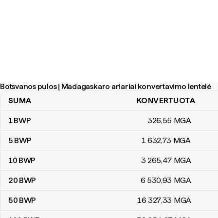
Botsvanos pulos į Madagaskaro ariariai konvertavimo lentelė
SUMA
KONVERTUOTA
Botsvanos pulos į Madagaskaro ariariai konvertavimo lentelė
1
BWP
326
,55
MGA
5
BWP
1 632
,73
MGA
10
BWP
3 265
,47
MGA
20
BWP
6 530
,93
MGA
50
BWP
16 327
,33
MGA