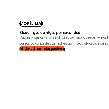
MOKĖJIMAI
Siųsk ir gauk pinigus per sekundes
Padalink sąskaitą, grąžink draugui, siųsk tiesiai į Meksik
banką. Jokių paslėptų mokesčių ir jokių šlykščių maržų
Atidaryti nemoką paskyrą