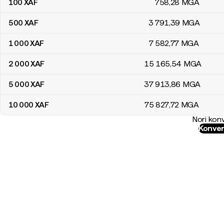
100
XAF
758
,28
MGA
500
XAF
3 791
,39
MGA
1 000
XAF
7 582
,77
MGA
2 000
XAF
15 165
,54
MGA
5 000
XAF
37 913
,86
MGA
10 000
XAF
75 827
,72
MGA
Nori konv
Konver