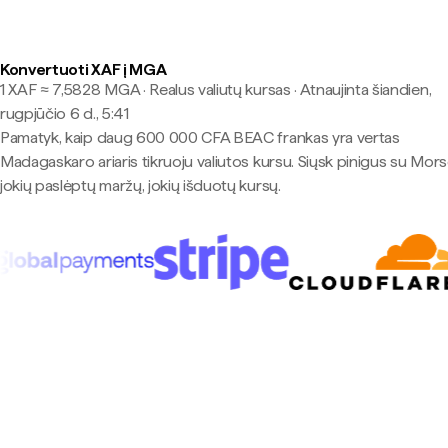
Konvertuoti XAF į MGA
1 XAF ≈ 7,5828 MGA · Realus valiutų kursas
·
Atnaujinta šiandien,
rugpjūčio 6 d., 5:41
Pamatyk, kaip daug 600 000 CFA BEAC frankas yra vertas
Madagaskaro ariaris tikruoju valiutos kursu. Siųsk pinigus su Mo
jokių paslėptų maržų, jokių išduotų kursų.