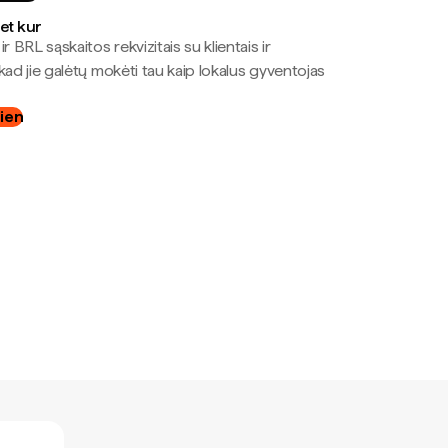
bet kur
r BRL sąskaitos rekvizitais su klientais ir
kad jie galėtų mokėti tau kaip lokalus gyventojas
dien