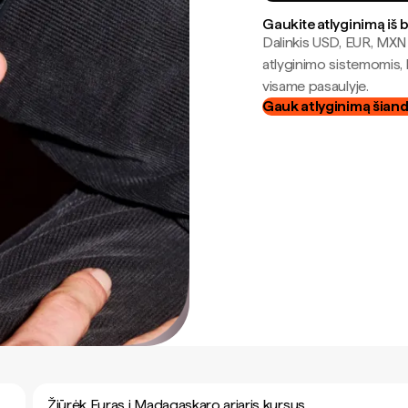
Gaukite atlyginimą iš 
Dalinkis USD, EUR, MXN i
atlyginimo sistemomis, 
visame pasaulyje.
Gauk atlyginimą šian
Žiūrėk Euras į Madagaskaro ariaris kursus