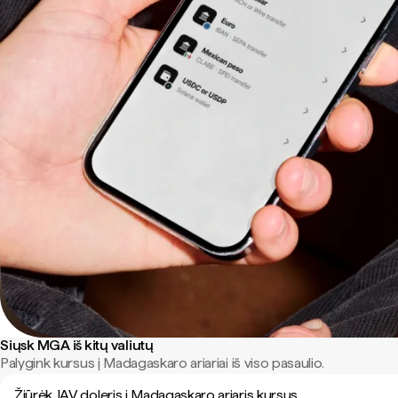
Siųsk MGA iš kitų valiutų
Palygink kursus į Madagaskaro ariariai iš viso pasaulio.
Žiūrėk JAV doleris į Madagaskaro ariaris kursus