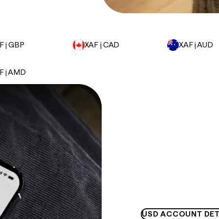
F į GBP
XAF į CAD
XAF į AUD
F į AMD
USD ACCOUNT DET