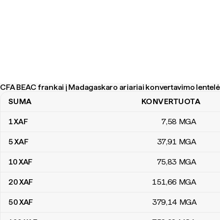
CFA BEAC frankai į Madagaskaro ariariai konvertavimo lentelė
SUMA
KONVERTUOTA
CFA BEAC frankai į Madagaskaro ariariai konvertavimo lentelė
1
XAF
7
,58
MGA
5
XAF
37
,91
MGA
10
XAF
75
,83
MGA
20
XAF
151
,66
MGA
50
XAF
379
,14
MGA