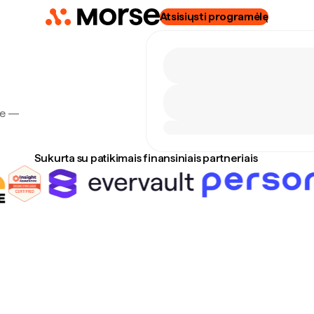
Atsisiųsti programėlę
rse —
Sukurta su patikimais finansiniais partneriais