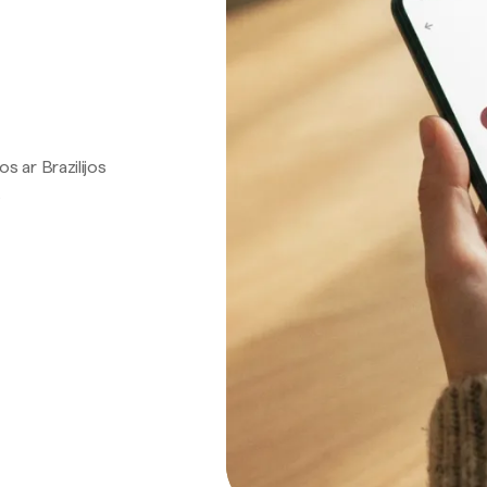
os ar Brazilijos
.