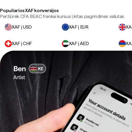
Populiarios XAF konversijos
Peržiūrėk CFA BEAC frankai kursus į kitas pagrindines valiutas.
XAF į USD
XAF į EUR
XA
XAF į CHF
XAF į AED
XA