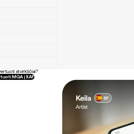
ertuoti atvirkščiai?
tuoti MGA į XAF