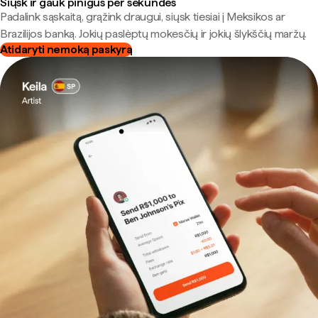
Siųsk ir gauk pinigus per sekundes
Padalink sąskaitą, grąžink draugui, siųsk tiesiai į Meksikos ar
Brazilijos banką. Jokių paslėptų mokesčių ir jokių šlykščių maržų.
Atidaryti nemoką paskyrą