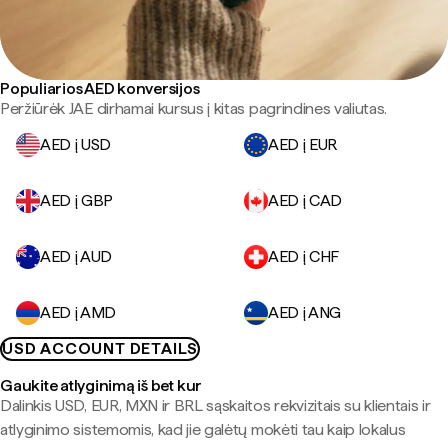
Populiarios AED konversijos
Peržiūrėk JAE dirhamai kursus į kitas pagrindines valiutas.
AED į USD
AED į EUR
AED į GBP
AED į CAD
AED į AUD
AED į CHF
AED į AMD
AED į ANG
USD ACCOUNT DETAILS
Gaukite atlyginimą iš bet kur
Dalinkis USD, EUR, MXN ir BRL sąskaitos rekvizitais su klientais ir
atlyginimo sistemomis, kad jie galėtų mokėti tau kaip lokalus