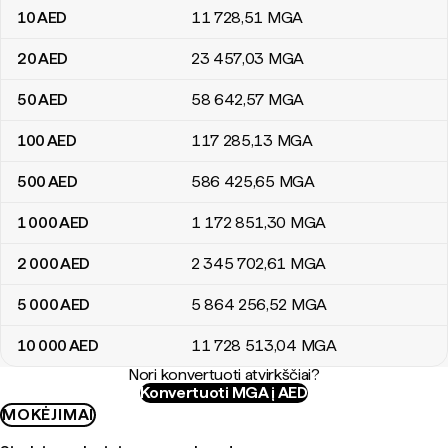
10
AED
11 728
,51
MGA
20
AED
23 457
,03
MGA
50
AED
58 642
,57
MGA
100
AED
117 285
,13
MGA
500
AED
586 425
,65
MGA
1 000
AED
1 172 851
,30
MGA
2 000
AED
2 345 702
,61
MGA
5 000
AED
5 864 256
,52
MGA
10 000
AED
11 728 513
,04
MGA
Nori konvertuoti atvirkščiai?
Konvertuoti MGA į AED
MOKĖJIMAI