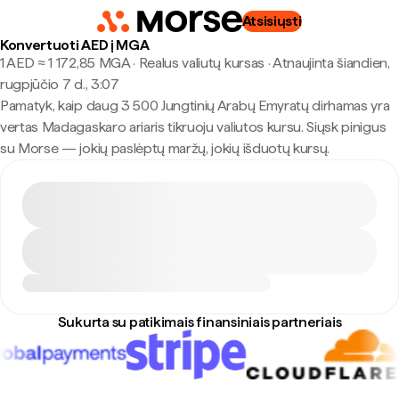
Atsisiųsti
Konvertuoti AED į MGA
1 AED ≈ 1 172,85 MGA · Realus valiutų kursas
·
Atnaujinta šiandien,
rugpjūčio 7 d., 3:07
Pamatyk, kaip daug 3 500 Jungtinių Arabų Emyratų dirhamas yra
vertas Madagaskaro ariaris tikruoju valiutos kursu. Siųsk pinigus
su Morse — jokių paslėptų maržų, jokių išduotų kursų.
Sukurta su patikimais finansiniais partneriais