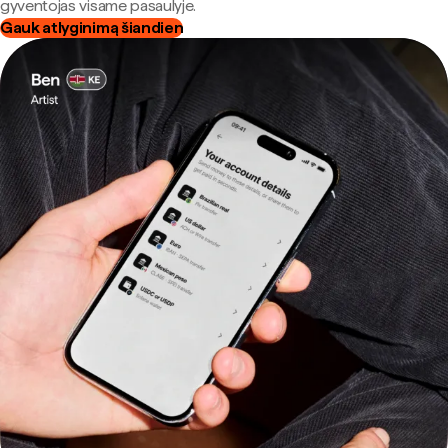
gyventojas visame pasaulyje.
Gauk atlyginimą šiandien