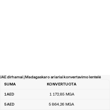
JAE dirhamai į Madagaskaro ariariai konvertavimo lentelė
SUMA
KONVERTUOTA
JAE dirhamai į Madagaskaro ariariai konvertavimo lentelė
1
AED
1 172
,85
MGA
5
AED
5 864
,26
MGA