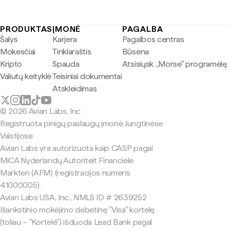
PRODUKTAS
ĮMONĖ
PAGALBA
Šalys
Karjera
Pagalbos centras
Mokesčiai
Tinklaraštis
Būsena
Kripto
Spauda
Atsisiųsk „Morse" programėlę
Valiutų keityklė
Teisiniai dokumentai
Atskleidimas
© 2026 Avian Labs, Inc
Registruota pinigų paslaugų įmonė Jungtinėse
Valstijose
Avian Labs yra autorizuota kaip CASP pagal
MiCA Nyderlandų Autoriteit Financiële
Markten (AFM) (registracijos numeris
41000005).
Avian Labs USA, Inc., NMLS ID # 2639252
Išankstinio mokėjimo debetinę "Visa" kortelę
(toliau – "Kortelė") išduoda Lead Bank pagal