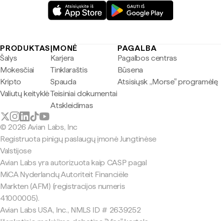
PRODUKTAS
ĮMONĖ
PAGALBA
Šalys
Karjera
Pagalbos centras
Mokesčiai
Tinklaraštis
Būsena
Kripto
Spauda
Atsisiųsk „Morse" programėlę
Valiutų keityklė
Teisiniai dokumentai
Atskleidimas
© 2026 Avian Labs, Inc
Registruota pinigų paslaugų įmonė Jungtinėse
Valstijose
Avian Labs yra autorizuota kaip CASP pagal
MiCA Nyderlandų Autoriteit Financiële
Markten (AFM) (registracijos numeris
41000005).
Avian Labs USA, Inc., NMLS ID # 2639252