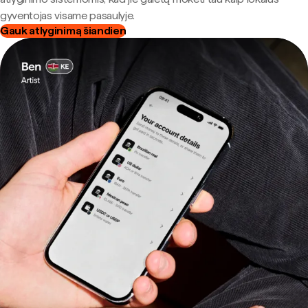
gyventojas visame pasaulyje.
Gauk atlyginimą šiandien