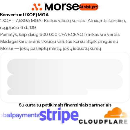
Atsisiųsti
Konvertuoti XOF į MGA
1 XOF ≈ 7,5893 MGA · Realus valiutų kursas
·
Atnaujinta šiandien,
rugpjūčio 6 d., 1:19
Pamatyk, kaip daug 600 000 CFA BCEAO frankas yra vertas
Madagaskaro ariaris tikruoju valiutos kursu. Siųsk pinigus su
Morse — jokių paslėptų maržų, jokių išduotų kursų.
Sukurta su patikimais finansiniais partneriais