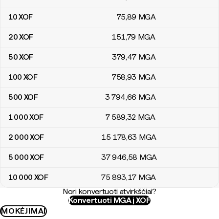
10
XOF
75
,89
MGA
20
XOF
151
,79
MGA
50
XOF
379
,47
MGA
100
XOF
758
,93
MGA
500
XOF
3 794
,66
MGA
1 000
XOF
7 589
,32
MGA
2 000
XOF
15 178
,63
MGA
5 000
XOF
37 946
,58
MGA
10 000
XOF
75 893
,17
MGA
Nori konvertuoti atvirkščiai?
Konvertuoti MGA į XOF
MOKĖJIMAI