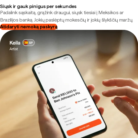
Siųsk ir gauk pinigus per sekundes
Padalink sąskaitą, grąžink draugui, siųsk tiesiai į Meksikos ar
Brazilijos banką. Jokių paslėptų mokesčių ir jokių šlykščių maržų.
Atidaryti nemoką paskyrą