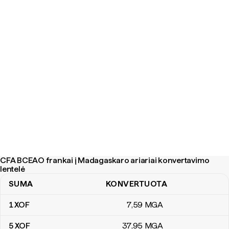
CFA BCEAO frankai į Madagaskaro ariariai konvertavimo
lentelė
SUMA
KONVERTUOTA
CFA BCEAO frankai į Madagaskaro ariariai konvertavimo lentelė
1
XOF
7
,59
MGA
5
XOF
37
,95
MGA