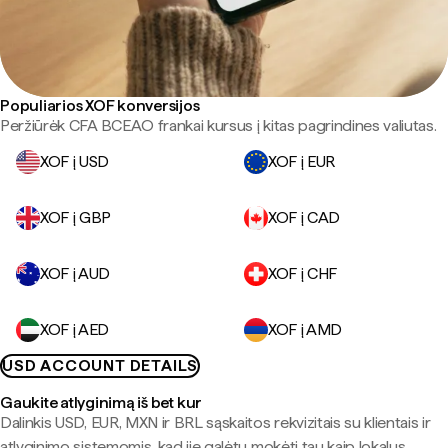
Populiarios XOF konversijos
Peržiūrėk CFA BCEAO frankai kursus į kitas pagrindines valiutas.
XOF į USD
XOF į EUR
XOF į GBP
XOF į CAD
XOF į AUD
XOF į CHF
XOF į AED
XOF į AMD
USD ACCOUNT DETAILS
Gaukite atlyginimą iš bet kur
Dalinkis USD, EUR, MXN ir BRL sąskaitos rekvizitais su klientais ir
atlyginimo sistemomis, kad jie galėtų mokėti tau kaip lokalus